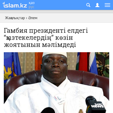
қаз
рус
Жаңалықтар
›
Әлем
Гамбия президенті елдегі
“қызтекелердің” көзін
жоятынын мәлімдеді