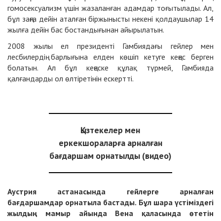
гомосексуализм үшін жазаланған адамдар тоғытылады. Ал,
бұл заңға дейін аталған біржынысты некені қолдаушылар 14
жылға дейін бас бостандығынан айырылатын.
2008 жылы ел президенті Гамбиядағы гейлер мен
лесбилердің барлығына елден көшіп кетуге кеңес берген
болатын. Ал бұл кеңеске құлақ түрмей, Гамбияда
қалғандарды ол өлтіретінін ескертті.
Қызтекелер мен
еркекшораларға арналған
бағдаршам орнатылды (видео)
Аустрия астанасында гейлерге арнал
ғ
ан
ба
ғ
даршамдар орнатыла бастады. Б
ұ
л
шара
үстіміздегі
жылдың
мамыр айында Вена
қаласында
ө
тетін