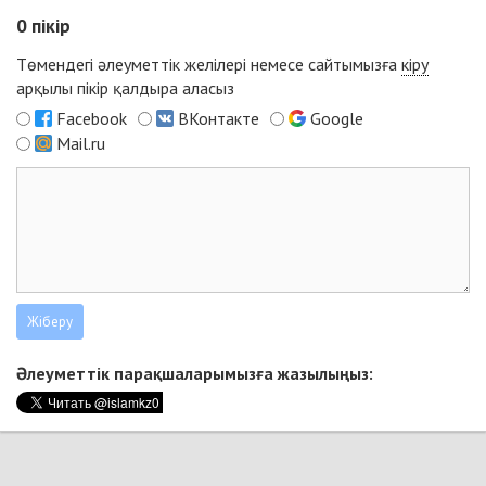
0
пікір
Төмендегі әлеуметтік желілері немесе сайтымызға
кіру
арқылы пікір қалдыра аласыз
Facebook
ВКонтакте
Google
Mail.ru
Әлеуметтік парақшаларымызға жазылыңыз: