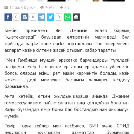
11 жыл бұрын
4542
23
0
0
0
Гамбия президенті Яйя Джамме елдегі барлық
“қызтекелерді” бауыздап өлтіретінін мәлімдеді. Бұл
жайында bag.kz және nur.kz порталдары The Independent
ақпарат көзіне сілтеме жасай отырып, хабар таратты.
“Мен Гамбияда мұндай әрекетке барғандарды түгелдей
өлтіремін. Егер біздің елде ер адам ер адамға үйленетін
болса, оларды екінші рет ешкім көрмейтін болады, көзін
жоямыз” деді мемлекет басшысы халықпен кездесу
барысында.
Айта кетейік, өткен жылдың қараша айында Джамме
гомосексуализмге тыйым салатын заңға қол қойған болатын.
Заңды бұзғандар өмір бойы бас бостандығынан айырылуы
мүмкін.
Темір торға гейлер мен лесбилер, ВИЧ және СПИД
ауруларын жұқтырған азаматтар, бұрынырақ