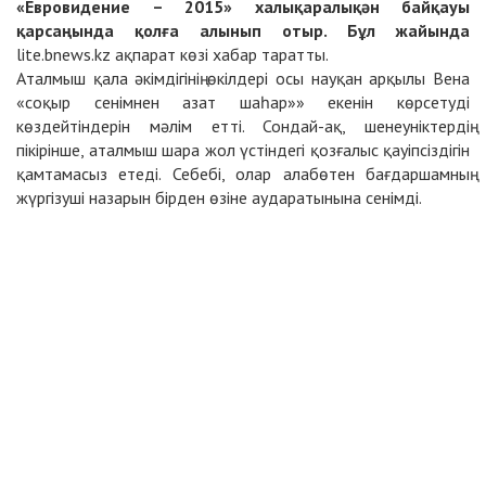
«Евро
видение –
2015» халы
қ
аралы
қ
ә
н бай
қ
ауы
қ
арса
ң
ында
қ
ол
ғ
а алынып отыр. Б
ұ
л жайында
lite.bnews.kz
ақпарат көзі хабар таратты.
Аталмыш қала әкімдігінің өкілдері осы науқан арқылы Вена
«соқыр сенімнен азат шаһар»» екенін көрсетуді
көздейтіндерін мәлім етті. Сондай-ақ, шенеуніктердің
пікірінше, аталмыш шара жол үстіндегі қозғалыс қауіпсіздігін
қамтамасыз етеді. Себебі, олар алабөтен бағдаршамның
жүргізуші назарын бірден өзіне аударатынына сенімді.