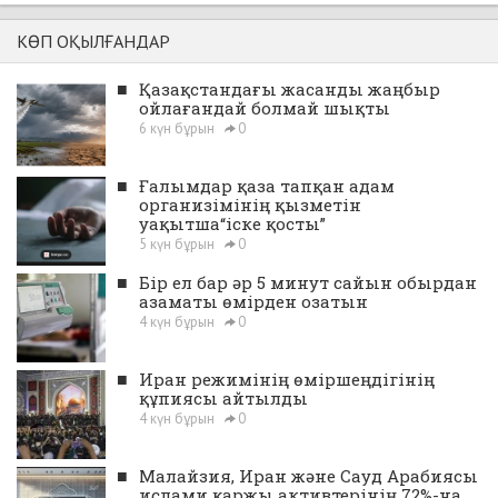
КӨП ОҚЫЛҒАНДАР
■
Қазақстандағы жасанды жаңбыр
ойлағандай болмай шықты
6 күн бұрын
0
■
Ғалымдар қаза тапқан адам
организімінің қызметін
уақытша“іске қосты”
5 күн бұрын
0
■
Бір ел бар әр 5 минут сайын обырдан
азаматы өмірден озатын
4 күн бұрын
0
■
Иран режимінің өміршеңдігінің
құпиясы айтылды
4 күн бұрын
0
■
Малайзия, Иран және Сауд Арабиясы
ислами қаржы активтерінің 72%-на