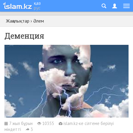
қаз
рус
Жаңалықтар
›
Әлем
Деменция
7 жыл бұрын
10355
islam.kz-ке сілтеме берілуі
міндетті
3