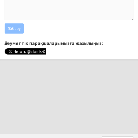
Әлеуметтік парақшаларымызға жазылыңыз: