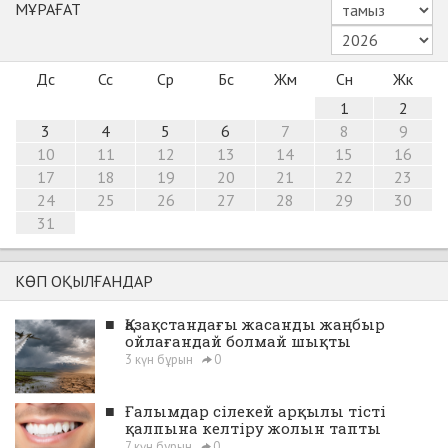
МҰРАҒАТ
Дс
Сс
Ср
Бс
Жм
Сн
Жк
1
2
3
4
5
6
7
8
9
10
11
12
13
14
15
16
17
18
19
20
21
22
23
24
25
26
27
28
29
30
31
КӨП ОҚЫЛҒАНДАР
■
Қазақстандағы жасанды жаңбыр
ойлағандай болмай шықты
3 күн бұрын
0
■
Ғалымдар сілекей арқылы тісті
қалпына келтіру жолын тапты
7 күн бұрын
0