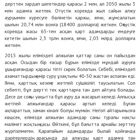
дерттен зардап шегетіндер қарасы 2 млн, ал 2050 жылы 3
млн адамға жетпек. Отүстік кореяда жыл сайын алжу
ауруымен күресуге бөлінетін қаржы, яғни, жұмсалатын
шығын 20,74 млн вонға (18400 долларға) жеткен. Оңтүстік
кореяда жасы 65-тен асқан қарт адамдарды емдеуге
кететін шығын 2,3 трлн вонға, яғни, 2,03 млрд долларға
жеткен.
2015 жылы еліміздегі алжыған қаттар саны он пайыздан
асқан. Осыдан бір ғасыр бұрын елімізде мұндай ауруға
ұшырағандар қарасы тіпті сирек болатын. Себебі, еліміздегі
азаматтырдың өмір сүру ұзақтығы 40-50 жастан аспаған еді.
Яғни, қарттық кезеңге жетпей суішікілігі таусылатын. Сол
себепті, бұл дертті тек қарттарға тән деп айтуға болады.
Десе де соңғы уақытта бұл ауру да жасарып келеді. Алпысқа
жетпей алжығандар қарасы артып келеді. Бұған
ақпараттық заман кінәлі болуы мүмкін. Негізгі айтарымызға
көшсек, елімізде алжыған адамдар саны туралы нақты
мәлімет жоқтың қасы. Өйткені, бұл бағытта арнайы зерттеу
жүргізілмеген. Қарапайым адамдарды былай қойғанда
дәрігерлердің арасында да алжуды қарт адамға тән