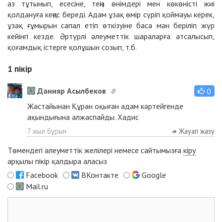
аз тұтынып, есесіне, теңіз өнімдері мен көкөністі жиі
қолдануға кеңес береді. Адам ұзақ өмір сүріп қоймауы керек,
ұзақ ғұмырын сапал етіп өткізуіне баса мән беріліп жүр
кейінгі кезде. Әртүрлі әлеуметтік шараларға атсалысып,
қоғамдық істерге қолұшын созып, т.б.
1
пікір
Данияр Асылбеков
0
Жастайынан Құран оқыған адам кәртейгенде
ақындығына алжаспайды. Хадис
7 жыл бұрын
Жауап жазу
Төмендегі әлеуметтік желілері немесе сайтымызға
кіру
арқылы пікір қалдыра аласыз
Facebook
ВКонтакте
Google
Mail.ru