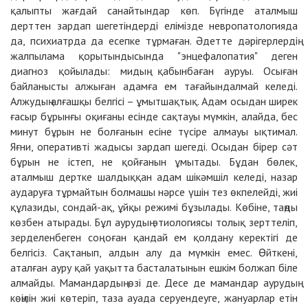
қалыпты жағдай санайтындар көп. Бүгінде аталмыш
дерттен зардап шегетіндерді елімізде невропатологияда
да, психиатрда да есепке тұрмаған. Әдетте дәрігерлердің
жалпылама қорытындысында "энцефалопатия" деген
диагноз қойылады: мидың қабынбаған ауруы. Осыған
байланысты алжыған адамға ем тағайындалмай келеді.
Алжудың алғашқы белгісі – ұмытшақтық. Адам осыдан ширек
ғасыр бұрынғы оқиғаны есінде сақтауы мүмкін, алайда, бес
минут бұрын не болғанын есіне түсіре алмауы ықтимал.
Яғни, оперативті жадысы зардап шегеді. Осыдан бірер сәт
бұрын не істеп, не қойғанын ұмытады. Бұдан бөлек,
аталмыш дертке шалдыққан адам шікәмшіл келеді, назар
аударуға тұрмайтын болмашы нәрсе үшін тез өкпелейді, жиі
құлазиды, сондай-ақ, ұйқы режимі бұзылады. Көбіне, таңды
көзбен атырады. Бұл аурудың этиологиясы толық зерттеліп,
зерделенбеген соң оған қандай ем қолдану керектігі де
белгісіз. Сақтанып, алдын алу да мүмкін емес. Өйткені,
аталған ауру қай уақытта басталатынын ешкім болжап біле
алмайды. Мамандардың өзі де. Десе де мамандар аурудың
көңілін жиі көтеріп, таза ауада серуендеуге, жануарлар етін