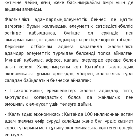
күтіміне дейін), яғни, жеке басының жайлы өмірі үшін де
ақшаны аямайды.
Жалғызілікті адамдардың әлеуметтік бейнесі де қатты
өзгерген: бұрын жалғыздық әлеуметтік сәтсіздіктің белгісі
ретінде қабылданса, бүгінде ол еркіндік пен
шығармашылықты дамытудың шарты ретінде көрініс табады.
Керісінше отбасылы адамға қарағанда жалғызілікті
адамдар әлеуметтік тұрғыдан белсенді топқа айналған.
Мұндай құбылыс, әсіресе, қалалы жерлерде ерекше белең
алып келеді. Халқының саны көп Қытайда “жалғыздық
экономикасы” ұғымы орныққан, дәлірегі, жалғыздық түрлі
саладан байқалатын бизнеске айналған:
• Психологиялық ерекшеліктер: жалғыз адамдар, тіпті,
виртуалды қоғамдастық болса да жайлылық пен
эмоциялық әл-ауқат үшін төлеуге дайын.
• Жалғыздық экономикасы: Қытайда 100 миллионнан астам
адам жалғыз өмір сүруді қалайды және бұл үрдіс қызмет
көрсету нарығы мен тұтыну экономикасына көптеген өзгеріс
енгізуде.