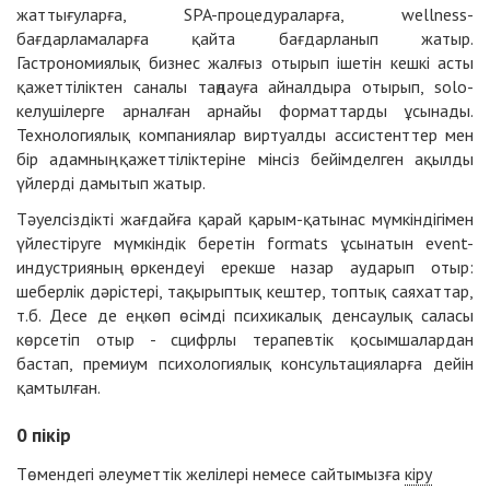
жаттығуларға, SPA-процедураларға, wellness-
бағдарламаларға қайта бағдарланып жатыр.
Гастрономиялық бизнес жалғыз отырып ішетін кешкі асты
қажеттіліктен саналы таңдауға айналдыра отырып, solo-
келушілерге арналған арнайы форматтарды ұсынады.
Технологиялық компаниялар виртуалды ассистенттер мен
бір адамның қажеттіліктеріне мінсіз бейімделген ақылды
үйлерді дамытып жатыр.
Тәуелсіздікті жағдайға қарай қарым-қатынас мүмкіндігімен
үйлестіруге мүмкіндік беретін formats ұсынатын event-
индустрияның өркендеуі ерекше назар аударып отыр:
шеберлік дәрістері, тақырыптық кештер, топтық саяхаттар,
т.б. Десе де ең көп өсімді психикалық денсаулық саласы
көрсетіп отыр - сцифрлы терапевтік қосымшалардан
бастап, премиум психологиялық консультацияларға дейін
қамтылған.
0
пікір
Төмендегі әлеуметтік желілері немесе сайтымызға
кіру