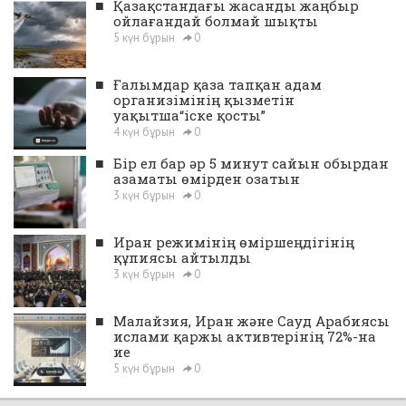
■
Қазақстандағы жасанды жаңбыр
ойлағандай болмай шықты
5 күн бұрын
0
■
Ғалымдар қаза тапқан адам
организімінің қызметін
уақытша“іске қосты”
4 күн бұрын
0
■
Бір ел бар әр 5 минут сайын обырдан
азаматы өмірден озатын
3 күн бұрын
0
■
Иран режимінің өміршеңдігінің
құпиясы айтылды
3 күн бұрын
0
■
Малайзия, Иран және Сауд Арабиясы
ислами қаржы активтерінің 72%-на
ие
5 күн бұрын
0