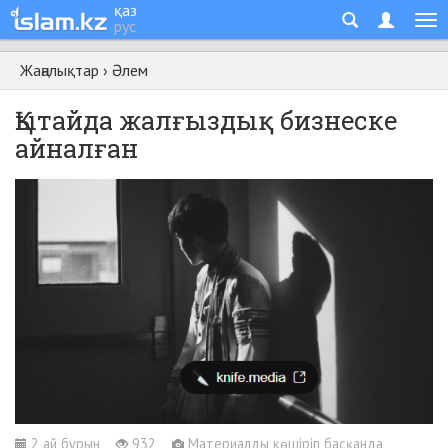
қаз
рус
Жаңалықтар
›
Әлем
Қытайда жалғыздық бизнеске
айналған
2 ай бұрын
932
Материалды көшіріп басқанда