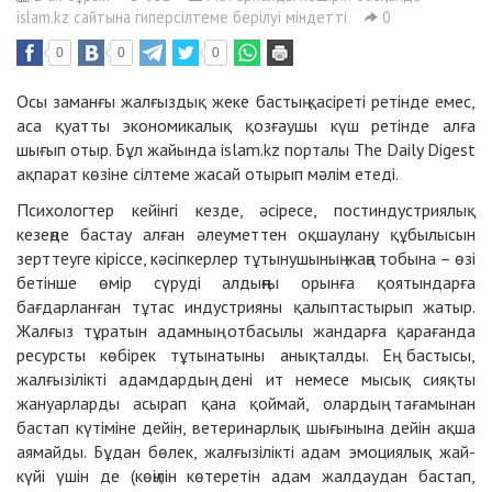
islam.kz сайтына гиперсілтеме берілуі міндетті
0
0
0
0
Осы заманғы жалғыздық жеке бастың қасіреті ретінде емес,
аса қуатты экономикалық қозғаушы күш ретінде алға
шығып отыр. Бұл жайында islam.kz порталы The Daily Digest
ақпарат көзіне сілтеме жасай отырып мәлім етеді.
Психологтер кейінгі кезде, әсіресе, постиндустриялық
кезеңде бастау алған әлеуметтен оқшаулану құбылысын
зерттеуге кіріссе, кәсіпкерлер тұтынушының жаңа тобына – өзі
бетінше өмір сүруді алдыңғы орынға қоятындарға
бағдарланған тұтас индустрияны қалыптастырып жатыр.
Жалғыз тұратын адамның отбасылы жандарға қарағанда
ресурсты көбірек тұтынатыны анықталды. Ең бастысы,
жалғызілікті адамдардың дені ит немесе мысық сияқты
жануарларды асырап қана қоймай, олардың тағамынан
бастап күтіміне дейін, ветеринарлық шығынына дейін ақша
аямайды. Бұдан бөлек, жалғызілікті адам эмоциялық жай-
күйі үшін де (көңілін көтеретін адам жалдаудан бастап,