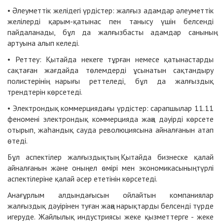
• Әлеуметтік желідегі үрдістер: жалғыз адамдар әлеуметтік
желілерді қарым-қатынас пен танысу үшін белсенді
пайдаланады, бұл да жалғызбасты адамдар санының
артуына алып келеді.
• Реттеу: Қытайда некеге тұрған немесе қатынастарды
сақтаған жағдайда төлемдерді ұсынатын сақтандыру
полистерінің нарығы реттеледі, бұл да жалғыздық
трендтерін көрсетеді.
• Электрондық коммерциядағы үрдістер: сарапшылар 11.11
феномені электрондық коммерцияда жаңа дәуірді көрсете
отырып, жаһандық сауда революциясына айналғанын атап
өтеді.
Бұл аспектілер жалғыздықтың Қытайда бизнеске қалай
айналғанын және оның ел өмірі мен экономикасының түрлі
аспектілеріне қалай әсер ететінін көрсетеді.
Анағұрлым алдындағысын ойлайтын компаниялар
жалғыздық дәуірінен туған жаңа нарықтарды белсенді түрде
игеруде. Жайлылық индустриясы жеке қызметтерге - жеке