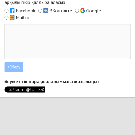
арқылы пікір қалдыра аласыз
Facebook
ВКонтакте
Google
Mail.ru
Әлеуметтік парақшаларымызға жазылыңыз: