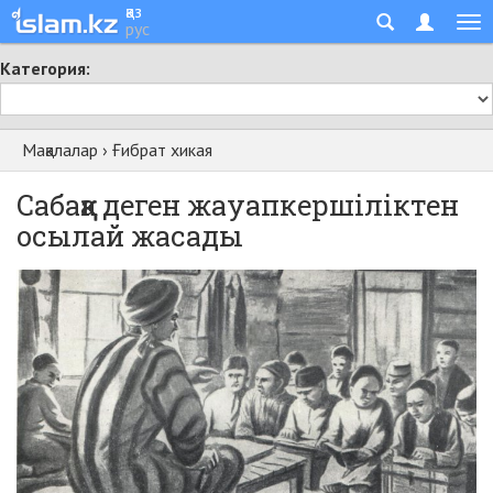
қаз
рус
Категория:
Мақалалар
›
Ғибрат хикая
Сабаққа деген жауапкершіліктен
осылай жасады