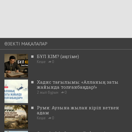
ӨЗЕКТІ МАҚАЛАЛАР
■
БҰЛ КІМ? (әңгіме)
Кеше
0
■
Хадис тағылымы: «Алланың заты
жайында толғанбаңдар!»
2 жыл бұрын
0
■
Руми: Аузына жылан кіріп кеткен
адам
Кеше
0