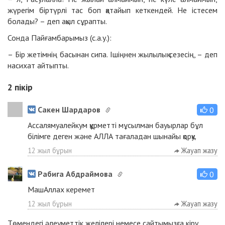
жүрегім біртүрлі тас боп қатайып кеткендей. Не істесем
болады? – деп ақыл сұрапты.
Сонда Пайғамбарымыз (с.а.у.):
– Бір жетімнің басынан сипа. Ішіңнен жылылық сезесің, – деп
насихат айтыпты.
2
пікір
Сакен Шардаров
0
Ассалямуалейкум құрметті мұсылман бауырлар бұл
білімге деген және АЛЛА тағаладан шынайы қорқу.
12 жыл бұрын
Жауап жазу
Рабига Абдраймова
0
МашАллах керемет
12 жыл бұрын
Жауап жазу
Төмендегі әлеуметтік желілері немесе сайтымызға
кіру