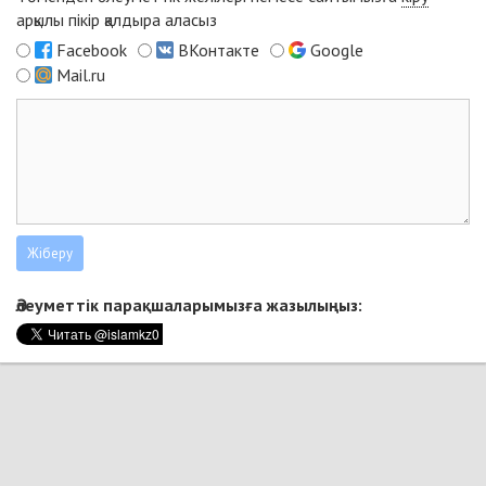
арқылы пікір қалдыра аласыз
Facebook
ВКонтакте
Google
Mail.ru
Әлеуметтік парақшаларымызға жазылыңыз: