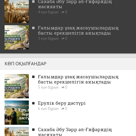
■
Сахаба Әбу Зәрр әл-Ғифәридің
насихаты
4 күн бұрын
0
■
Ғалымдар ұзақ жасаушылардың
басты ерекшелігін анықтады
5 күн бұрын
0
КӨП ОҚЫЛҒАНДАР
■
Ғалымдар ұзақ жасаушылардың
басты ерекшелігін анықтады
5 күн бұрын
0
■
Ерулік беру дәстүрі
6 күн бұрын
0
■
Сахаба Әбу Зәрр әл-Ғифәридің
насихаты