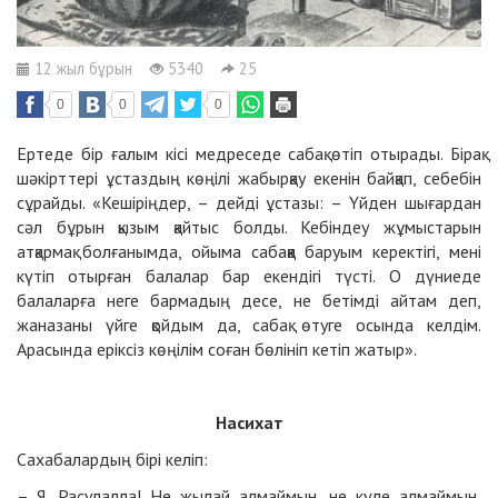
12 жыл бұрын
5340
25
0
0
0
Ертеде бір ғалым кісі медреседе сабақ өтіп отырады. Бірақ
шәкірттері ұстаздың көңілі жабырқау екенін байқап, себебін
сұрайды. «Кешіріңдер, – дейді ұстазы: – Үйден шығардан
сәл бұрын қызым қайтыс болды. Кебіндеу жұмыстарын
атқармақ болғанымда, ойыма сабаққа баруым керектігі, мені
күтіп отырған балалар бар екендігі түсті. О дүниеде
балаларға неге бармадың десе, не бетімді айтам деп,
жаназаны үйге қойдым да, сабақ өтуге осында келдім.
Арасында еріксіз көңілім соған бөлініп кетіп жатыр».
Насихат
Сахабалардың бірі келіп:
– Я, Расулалла! Не жылай алмаймын, не күле алмаймын,