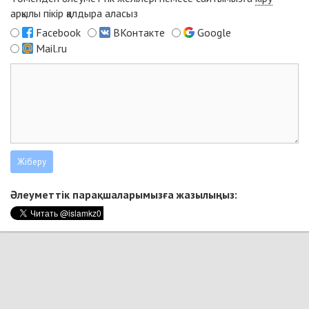
арқылы пікір қалдыра аласыз
Facebook
ВКонтакте
Google
Mail.ru
Әлеуметтік парақшаларымызға жазылыңыз: