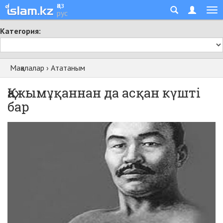
қаз
рус
Категория:
Мақалалар
›
Ататаным
Қажымұқаннан да асқан күшті
бар