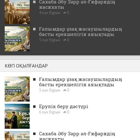
■
Сахаба Әбу Зәрр әл-Ғифәридің
насихаты
4 күн бұрын
0
■
Ғалымдар ұзақ жасаушылардың
басты ерекшелігін анықтады
5 күн бұрын
0
КӨП ОҚЫЛҒАНДАР
■
Ғалымдар ұзақ жасаушылардың
басты ерекшелігін анықтады
5 күн бұрын
0
■
Ерулік беру дәстүрі
6 күн бұрын
0
■
Сахаба Әбу Зәрр әл-Ғифәридің
насихаты