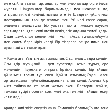
елге сыйлы азаматтар, әншілер мен өнерпаздар бірге ілесіп
жүретін. Шақырғандар барлығымызды қоса шақыратын да,
отырыстың өзі көңілді, қызықты өтетін. Шақырған үйдің мол
дастарқанының төрінде жалғыз мен. Үй иесі сөзге сараң,
әлденеге алаңдаулы. Бір уақытта пар ат жеккен пәуеске
сартылдата, қатты екпіндетіп келіп, есік алдына тоқтай қалды.
Одан дембелше келген жігіт түсіп: «Ассалаумағалейкум!»
деп сәлем бере кіріп келді. Бір тізерлеп отыра қалып, нан
ауыз тиді де, маған қарап:
– Қажы аға! Уақытым аз, асығыспын. Сізді қонаққа шақыра келдім.
Осы қазір жүріңізші! – деп түрегелді. Атып тұрып, ере
жөнелдім. Пәуескеге отырып, Ертіске келдік. Бір қайықшы
қайығымен тосып тұр екен. Қайыққа отырдық. Содан өзен
ортасындағы Түйемойнақ аралына алып келді. Аралда бір
жігіт тайқазанға ет асып жатыр екен. Дастарқан жайып,
тамақты түсіріп болған соң, мені әкелген жігіт қайықшы екеуі
кетіп қалды.
Аралда әлгі жігіт екеуміз ғана. Тамақ ішіп болдық. Сонда ғана