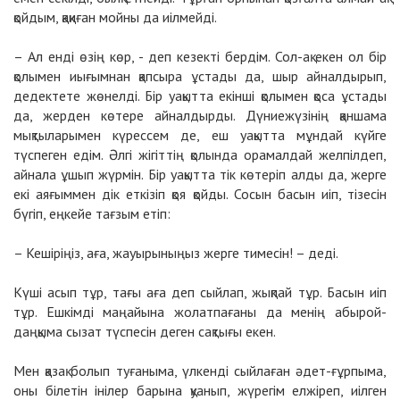
қойдым, қақиған мойны да иілмейді.
– Ал енді өзің көр, - деп кезекті бердім. Сол-ақ екен ол бір
қолымен иығымнан қапсыра ұстады да, шыр айналдырып,
дедектете жөнелді. Бір уақытта екінші қолымен қоса ұстады
да, жерден көтере айналдырды. Дүниежүзінің қаншама
мықтыларымен күрессем де, еш уақытта мұндай күйге
түспеген едім. Әлгі жігіттің қолында орамалдай желпілдеп,
айнала ұшып жүрмін. Бір уақытта тік көтеріп алды да, жерге
екі аяғыммен дік еткізіп қоя қойды. Сосын басын иіп, тізесін
бүгіп, еңкейе тағзым етіп:
– Кешіріңіз, аға, жауырыныңыз жерге тимесін! – деді.
Күші асып тұр, тағы аға деп сыйлап, жықпай тұр. Басын иіп
тұр. Ешкімді маңайына жолатпағаны да менің абырой-
даңқыма сызат түспесін деген сақтығы екен.
Мен қазақ болып туғаныма, үлкенді сыйлаған әдет-ғұрпыма,
оны білетін інілер барына қуанып, жүрегім елжіреп, иілген