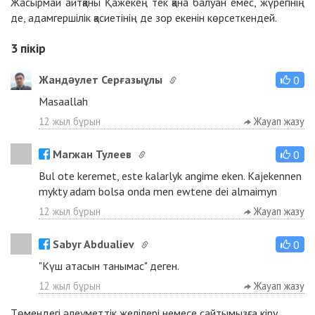
Жасырмай айтқаны Қажекең тек қана балуан емес, жүрегінің
де, адамгершілік қасиетінің де зор екенін көрсеткендей.
3
пікір
Жандəулет Серғазыұлы
0
Masaallah
12 жыл бұрын
Жауап жазу
Магжан Тулеев
0
Bul ote keremet, este kalarlyk angime eken. Kajekennen
mykty adam bolsa onda men ewtene dei almaimyn
12 жыл бұрын
Жауап жазу
Sabyr Abdualiev
0
"Күш атасын танымас" деген.
12 жыл бұрын
Жауап жазу
Төмендегі әлеуметтік желілері немесе сайтымызға
кіру