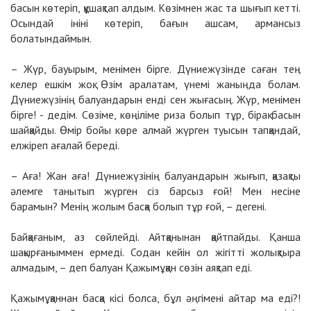
басын көтеріп, құшақтап алдым. Көзімнен жас та шығып кетті.
Осындай ініні көтеріп, бағын ашсам, армансыз
болатындаймын.
– Жүр, бауырым, менімен бірге. Дүниежүзінде саған тең
келер ешкім жоқ. Өзім аралатам, үнемі жаныңда болам.
Дүниежүзінің балуандарын енді сен жығасың. Жүр, менімен
бірге! - дедім. Сөзіме, көңіліме риза болып тұр, бірақ басын
шайқайды. Өмір бойы көре алмай жүрген туысын тапқандай,
елжіреп ағалай береді.
– Аға! Жан аға! Дүниежүзінің балуандарын жығып, қазақты
әлемге танытып жүрген сіз барсыз ғой! Мен несіне
барамын? Менің жолым басқа болып тұр ғой, – дегені.
Байқағаным, аз сөйлейді. Айтқанынан қайтпайды. Қанша
шақырғаныммен ермеді. Содан кейін ол жігітті жолықтыра
алмадым, – деп балуан Қажымұқан сөзін аяқтап еді.
Қажымұқаннан басқа кісі болса, бұл әңгімені айтар ма еді?!