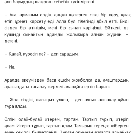
әлгі бауырдың шақырған себебін түсіндіргені.
– Аға, арманым елдің даңқын көтерген сізді бір көру, қонақ
етіп, құрмет көрсету еді. Алла бұл тілегімді қабыл етті. Енді
сізден бір өтінішім, мені бір сынап көріңізші. Өйткені, өз
күшімді сынайтын адамды жолықтыра алмай жүрмін, –
дегені.
– Қалай, күресіп пе? – деп сұрадым.
– Иә.
Аралда екеумізден басқа ешкім жоқ болса да, ағаштардың
арасындағы тасалау жердегі алаңқайға ертіп барып:
– Жол сіздікі, жасыңыз үлкен, - деп аяғын алшақтау қойып
тұра қалды.
Әлгіні олай-бұлай итерем, тартам. Тартып тұрып, итеріп
қалам. Итеріп тұрып, тартып қалам. Тамырын тереңге жіберген
емен секілді, былқ етпейді. Тұрған орнынан қозғалта алмай-ақ