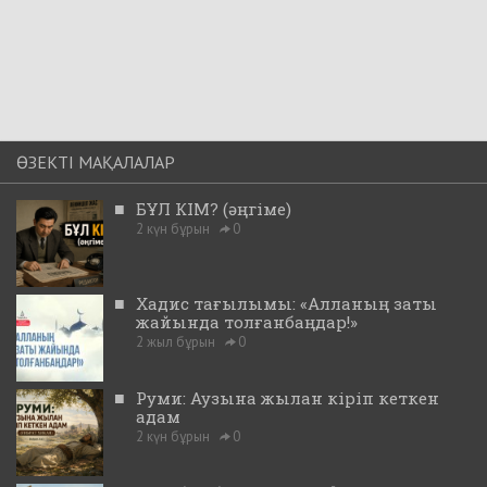
ӨЗЕКТІ МАҚАЛАЛАР
■
БҰЛ КІМ? (әңгіме)
2 күн бұрын
0
■
Хадис тағылымы: «Алланың заты
жайында толғанбаңдар!»
2 жыл бұрын
0
■
Руми: Аузына жылан кіріп кеткен
адам
2 күн бұрын
0