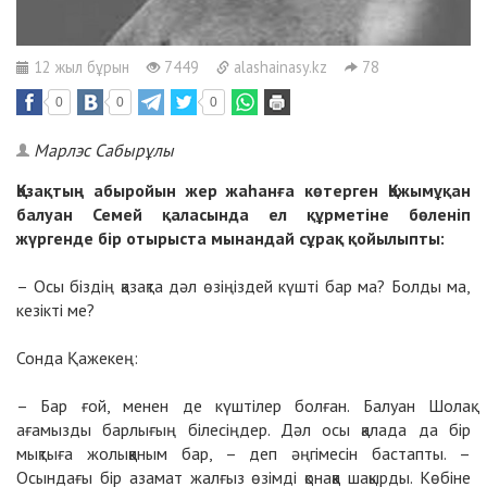
12 жыл бұрын
7449
alashainasy.kz
78
0
0
0
Марлэс Сабырұлы
Қазақтың абыройын жер жаһанға көтерген Қажымұқан
балуан Семей қаласында ел құрметіне бөленіп
жүргенде бір отырыста мынандай сұрақ қойылыпты:
– Осы біздің қазақта дәл өзіңіздей күшті бар ма? Болды ма,
кезікті ме?
Сонда Қажекең:
– Бар ғой, менен де күштілер болған. Балуан Шолақ
ағамызды барлығың білесіңдер. Дәл осы қалада да бір
мықтыға жолыққаным бар, – деп әңгімесін бастапты. –
Осындағы бір азамат жалғыз өзімді қонаққа шақырды. Көбіне