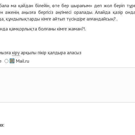
ала ма қайдан білейін, өте бер шырағым» деп жол беріп тұр
ен әженің аңызға бергісіз әңгімесі оралады. Алайда қазір онд
а, құндылықтарды кімге айтып түсіндіре алғандайсың?..
нда қамқорлықта болғаны кімге жаман?!.
ымызға
кіру
арқылы пікір қалдыра аласыз
e
Mail.ru
з: