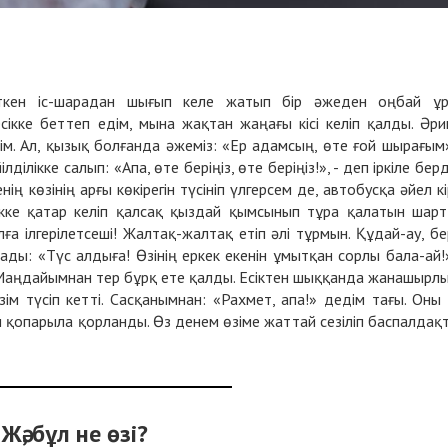
өткен іс-шарадан шығып келе жатып бір әжеден оңбай ұ
ікке беттеп едім, мына жақтан жаңағы кісі келіп қалды. Әри
ім. Ал, қызық болғанда әжеміз: «Ер адамсың, өте ғой шырағым»
лділікке салып: «Апа, өте беріңіз, өте беріңіз!», - деп іркіле берд
ң көзінің арғы көкірегін түсініп үлгерсем де, автобусқа әйел кі
сікке қатар келіп қалсақ қыздай қымсынып тұра қалатын шар
ға ілгерілетсеші! Жалтақ-жалтақ етіп әлі тұрмын. Құдай-ау, бе
ы: «Түс алдыға! Өзінің еркек екенін ұмытқан сорлы бала-ай!»
Маңдайымнан тер бұрқ ете қалды. Есіктен шыққанда жанашырл
зім түсіп кетті. Сасқанымнан: «Рахмет, апа!» дедім тағы. Оны
м қопарыла қорланды. Өз денем өзіме жаттай сезіліп баспалдақ
Жә, бұл не өзі?