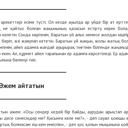
рекеттері есіме түсті. Ол кезде ауылда әр үйде бір ат ертте
, не қайтыс болған жақынының қазасын естірту керек бол
келетін. Сонда көргенім, баратын үй алыс немесе жолдан кішігі
 беріп, өзі жаяулап кететін. Баратын үй жақын, жолы жатық бо
інгенім, әйел адамға жағдай ауырырақ тиетінін білгенде жаңағы
екен. Ал, құрмет әйел тарапынан ер адамға көрсетіледі. Ер ада
ғына бөленуі тиіс.
Әжем айтатын
атын әжем: «Осы сендер кедей бір байды, аурудан арықтап ә
 десе сенесіңдер ме? Қисынға келе ме?», - деп сауал қоюшы е
артық болмасам еш кем емеспін», - деп қос қолын мықынына қо