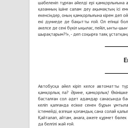
шәбеленіп тұрған әйелді ері қамқорлығына 
қазанның ішіне салам деу ақымақтың ісі ем
екенсіңдер, оның қамқорлығына кірем деп о
екі дүниеде де бақытты ғой. Ол егінші бол
әкелсе де сені бүкіл ықылас, пейіл, ынты-ш
шырақтарым?!», - деп соқырға таяқ ұстатқанд
Е
Автобусқа әйел кіріп келсе автоматты тү
қамқорлық па? Әрине, қамқорлық! Өкінішке
басталған сол әдет адамдар санасында ба
келіп қалғанда есікке сенен бұрын ұмты
істемейді, өзгеше қоғамдық сана солай қалы
Қайталап, айтам, анаға, әжеге құрмет бөлек 
да белгілі жәй ғой.