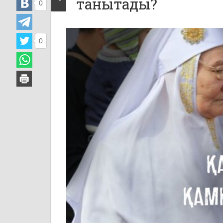
танытады?
0
0