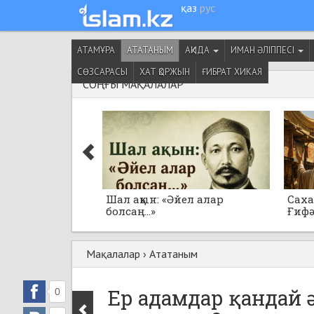
қаз
рус
АТАМҰРА
АТАТАНЫМ
АҚИДА
ИМАН ӘЛІППЕСІ
СӨЗСАРАСЫ
ХАТ ҚОРЖЫН
ҒИБРАТ ХИКАЯ
СОҢҒЫ МАҚАЛАЛАР
Шал ақын: «Әйел алар
Саха
болсаң...»
Ғифә
Мақалалар
›
Ататаным
Ер адамдар қандай 
0