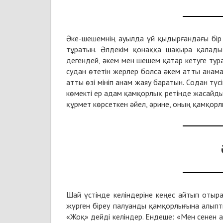
Әке-шешемнің ауылда үй қыдырғандағы бір ә
тұратын. Әлдекім қонаққа шақыра қалады
дегендей, әкем мен шешем қатар кетуге тура 
судан өтетін жерлер болса әкем атты анама
атты өзі мініп анам жаяу баратын. Содан түс
көмекті ер адам қамқорлық ретінде жасайды 
құрмет көрсеткен әйел, әрине, оның қамқорлы
Шай үстінде келіндеріне кеңес айтып отыр
жүрген біреу палуанды қамқорлығына алыпты
«Жоқ» дейді келіндер. Ендеше: «Мен сенен 