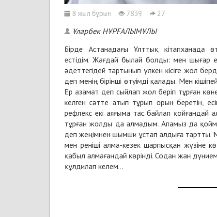
8 жыл бұрын
7839
27
Ұларбек НҰРҒАЛЫМҰЛЫ
Бірде Астанадағы Ұлттық кітапханада 
естідім. Жағдай былай болды: мен шығар ес
әдеттегідей тартынып үлкен кісіге жол берд
деп менің бірінші өтуімді қалады. Мен кішіпейі
Ер азамат деп сыйлап жол беріп тұрған көнені
келген сәтте атып тұрып орын беретін, е
рефлекс екі аяғыма тас байлап қойғандай ал
тұрған жолды да алмадым. Апамыз да қоймад
деп жеңімнен шымши ұстап алдыға тартты. 
мен реніші алма-кезек шарпысқан жүзіне кө
қабыл алмағандай көрінді. Содан жан дүние
құлдилап келем...