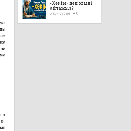
«Хәкім» деп кімді
айтамыз?
3 күн бұрын
0
улі
ады
рім
лса
дай
мға
рең
ді.
йып