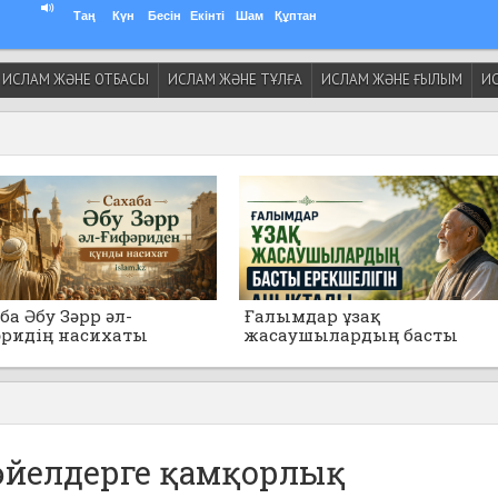
Таң
Күн
Бесін
Екінті
Шам
Құптан
ИСЛАМ ЖӘНЕ ОТБАСЫ
ИСЛАМ ЖӘНЕ ТҰЛҒА
ИСЛАМ ЖӘНЕ ҒЫЛЫМ
ИС
ба Әбу Зәрр әл-
Ғалымдар ұзақ
ридің насихаты
жасаушылардың басты
ерекшелігін анықтады
әйелдерге қамқорлық