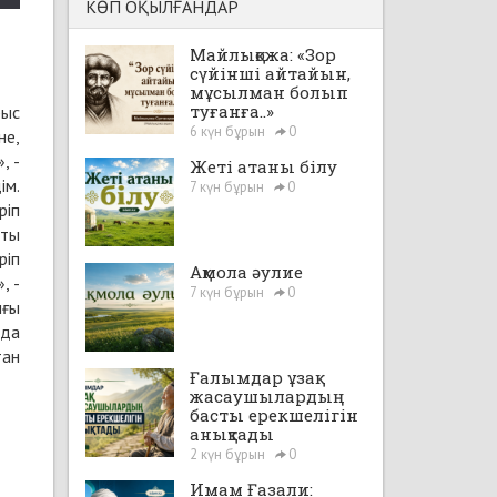
КӨП ОҚЫЛҒАНДАР
Майлықожа: «Зор
сүйінші айтайын,
мұсылман болып
туғанға..»
рыс
6 күн бұрын
0
не,
, -
Жеті атаны білу
ім.
7 күн бұрын
0
ріп
тты
ріп
Ақмола әулие
, -
7 күн бұрын
0
ығы
 да
тан
Ғалымдар ұзақ
жасаушылардың
басты ерекшелігін
анықтады
2 күн бұрын
0
Имам Ғазали: