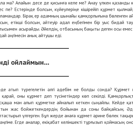
ала ма? Алайын десе де қисынға келе ме? Анау үлкен қазанды к
ес пе? Естеріңде болсын, күйеулеріңе кішірейіп құрмет қылма
йламаңдар. Бірақ ер адамның шынайы қамқорлығына бөленген ә
сын, етікші болсын, әйтеуір адал еңбегімен бір уыс бидай та
ынтысымен асырайды. Әйелдің, отбасының бақыты деген осы емес
ай әңгімесін анық айтушы еді.
нді ойлаймын...
рде атып түрегелетін әлгі әдебім не болды сонда? Құрмет 
 қарай, оны құрмет деп түсінетіндер көп секілді. Қамқорлық
сқаша мән алып құрметке айналып кеткен сыңайлы. Кейде қа
латын жас бойжеткендердің бойынан да соны байқайсың. Әд
птастырып үлгерген. Бұл жерде анаға құрмет әрине бөлек тақыр
әңгіме. Егде аналар, екіқабат келіншекті тұрғызып қоймасың он