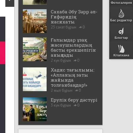
Фотогалерея
Сахаба Әбу Зәрр әл-
Ғифәридің
Бас редактор
насихаты
23 сағат бұрын
0
Блогтар
Ғалымдар ұзақ
жасаушылардың
басты ерекшелігін
анықтады
Кітапхана
2 күн бұрын
0
Хадис тағылымы:
«Алланың заты
жайында
толғанбаңдар!»
2 жыл бұрын
0
Ерулік беру дәстүрі
3 күн бұрын
0