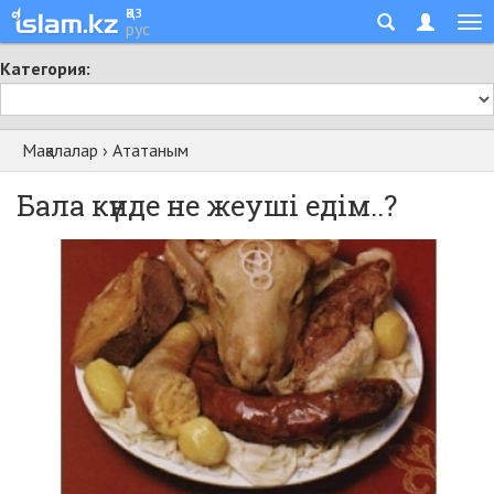
қаз
рус
Категория:
Мақалалар
›
Ататаным
Бала күнде не жеуші едім..?