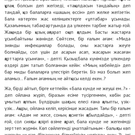
құлақ» болсын деп жегізеді, «тақылдасын таңдайың» деп
таңдай, қыз балаларға «шашың өссін» деп желке жегізетін.
Бала көтерген жас келіншектерге «ұлтабар» ұсынады.
Қазағымның табақ тартуында да үлкееен тәрбие жатыр ғой.
Жақында бір қызық ақпарат оқып қалдым. Басты жастарға
ұсынбайтыны жөнінде. Сөйтсем, бір ғалым ағам: «Мида
зиянды инфекциялар болады, оны жастарға жеуге
болмайды, сол үшін де асарын асап, жасарын жасаған
қарттарға ұсынған», - депті. Қызық, бала күнімізде үлкендер
өздері дәм татып болғаннан кейін: «Миың көбейеді» деп
бар миды балаларға үлестіріп беретін. Біз мәз болып жеп
аламыз... Ғалым ағамның не айтқысы келді екен..?
Жә, бірді айтып, бірге кетпейін. «Бала күнде не жеуші ем..?» -
деп ойлана жүріп, біразын есіме түсіргенмен, көбін рас
ұмытып қаппын. Бүлдіршін шақтың елесі ғана қалыпты, үзік-
үзік... Ақыры, ойлана келіп, керісінше жасадым. Тағы бір ғалым
ағам: «Адам не жесе, соның қасиетін қабылдайды», - депті
ғой, сол сияқты қазіргі өзіме қарап, бала күнде не жегенімді
зерттеп жүрмін. Көп сөйлегенді ұнатпайтыным - балықты көп
жегенім шығар (бірақ жүзе білмейтінім неліктен екен..?), әрі