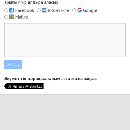
арқылы пікір қалдыра аласыз
Facebook
ВКонтакте
Google
Mail.ru
Әлеуметтік парақшаларымызға жазылыңыз: