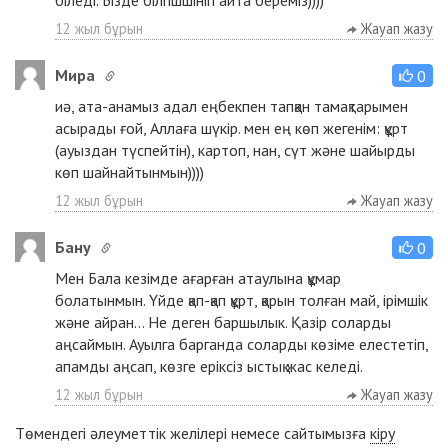
біледі. Бізде білгішшініп айта береміз))))
12 жыл бұрын
Жауап жазу
Мира
0
иә, ата-анамыз адал еңбекпен тапқан тамақтарымен
асырады ғой, Аллаға шүкір. мен ең көп жегенім: құрт
(ауыздан түспейтін), картоп, нан, сүт және шайырды
көп шайнайтынмын))))
12 жыл бұрын
Жауап жазу
Бану
0
Мен Бала кезімде ағарған атаулына құмар
болатынмын. Үйде қап-қап құрт, қарын толған май, ірімшік
және айран... Не деген баршылык. Қазір соларды
аңсаймын. Ауылга барганда соларды көзіме елестетіп,
апамды аңсап, көзге еріксіз ыстық жас келеді.
12 жыл бұрын
Жауап жазу
Төмендегі әлеуметтік желілері немесе сайтымызға
кіру