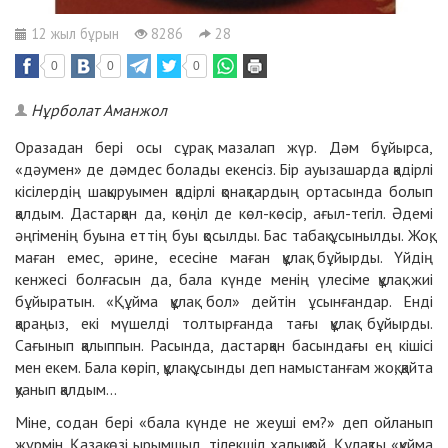
12 жыл бұрын
8286
28
0
0
0
Нұрболат Аманжол
Оразадан бері осы сұрақ мазалап жүр. Дәм бұйырса,
«дәумен» де дәмдес болады екенсіз. Бір ауызашарда қадірлі
кісілердің шақыруымен қадірлі қонақтардың ортасында болып
қалдым. Дастарқан да, көңіл де көл-көсір, ағыл-тегіл. Әдемі
әңгіменің буына еттің буы қосылды. Бас табақ ұсынылды. Жоқ,
маған емес, әрине, есесіне маған құлақ бұйырды. Үйдің
кенжесі болғасын да, бала күнде менің үлесіме құлақ жиі
бұйыратын. «Құйма құлақ бол» дейтін ұсынғандар. Енді
қараңыз, екі мүшелді толтырғанда тағы құлақ бұйырды.
Сағынып қалыппын. Расында, дастарқан басындағы ең кішісі
мен екем. Бала көріп, құлақ ұсынды деп намыстанғам жоқ, қайта
қуанып қалдым...
Міне, содан бері «бала күнде не жеуші ем?» деп ойланып
жүрмін. Қазақ өзі ырымшыл, тілекшіл халық қой. Құлақты «құйма