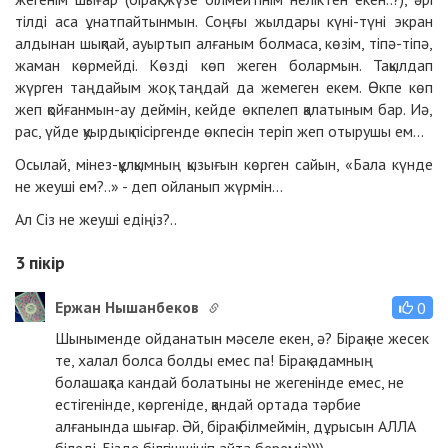
тілді аса ұнатпайтынмын. Соңғы жылдары күні-түні экран
алдынан шықпай, ауыртып алғаным болмаса, көзім, тіпә-тіпә,
жаман көрмейді. Көзді көп жеген болармын. Тақылдап
жүрген таңдайым жоқ, таңдай да жемеген екем. Өкпе көп
жеп қойғанмын-ау деймін, кейде өкпелеп қалатыным бар. Иә,
рас, үйде қуырдық пісіргенде өкпесін теріп жеп отырушы ем...
Осылай, мінез-құлқымның қызығын көрген сайын, «Бала күнде
не жеуші ем?..» - деп ойланып жүрмін...
Ал Сіз не жеуші едіңіз?..
3
пікір
Ержан Нышанбеков
0
Шыныменде ойданатын мәселе екен, ә? Бірақ не жесек
те, халал болса болды емес па! Бірақ адамның
болашақта кандай болатыны не жегенінде емес, не
естігенінде, көргеніде, қандай ортада тәрбие
алғанында шығар. Әй, бірақ білмеймін, дұрысын АЛЛА