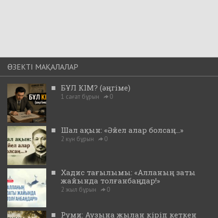
ӨЗЕКТІ МАҚАЛАЛАР
■
БҰЛ КІМ? (әңгіме)
1 сағат бұрын
0
■
Шал ақын: «Әйел алар болсаң...»
2 күн бұрын
0
■
Хадис тағылымы: «Алланың заты
жайында толғанбаңдар!»
2 жыл бұрын
0
■
Руми: Аузына жылан кіріп кеткен