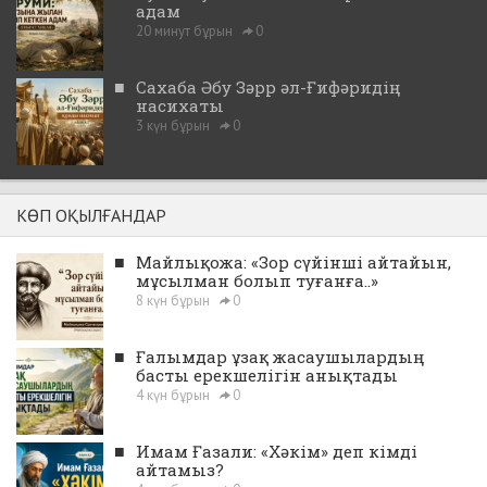
адам
20 минут бұрын
0
■
Сахаба Әбу Зәрр әл-Ғифәридің
насихаты
3 күн бұрын
0
КӨП ОҚЫЛҒАНДАР
■
Майлықожа: «Зор сүйінші айтайын,
мұсылман болып туғанға..»
8 күн бұрын
0
■
Ғалымдар ұзақ жасаушылардың
басты ерекшелігін анықтады
4 күн бұрын
0
■
Имам Ғазали: «Хәкім» деп кімді
айтамыз?