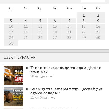
Дс
Сс
Ср
Бс
Жм
Сн
Жк
1
2
3
4
5
6
7
8
9
10
11
12
13
14
15
16
17
18
19
20
21
22
23
24
25
26
27
28
29
30
31
ӨЗЕКТІ СҰРАҚТАР
■
Темекіні «халал» деген адам діннен
шыға ма?
10 ай бұрын
0
■
Бием қатты ауырып тұр. Қандай дұға
оқыса болады?
11 күн бұрын
0