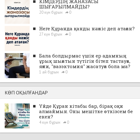
■
КІМДЕРДІҢ ЖАНАЗАСЫ
ШЫҒАРЫЛМАЙДЫ?
20 күн бұрын
0
■
Неге Құранда қанды нәжіс деп атаған?
27 күн бұрын
0
■
Бала болдырмас үшін ер адамның
ұрық шығатын түтігін бітеп тастауға,
яғни, "вазэктомия" жасатуға бола ма?
1 ай бұрын
0
КӨП ОҚЫЛҒАНДАР
■
Үйде Құран кітабы бар, бірақ оқи
алмаймын. Оны мешітке өткізсем бе
екен?
4 күн бұрын
0