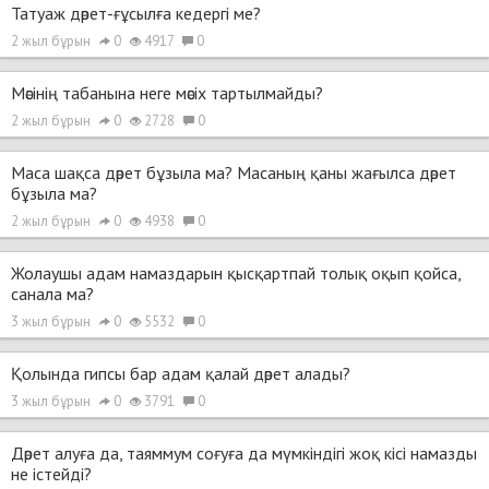
Татуаж дәрет-ғұсылға кедергі ме?
2 жыл бұрын
0
4917
0
Мәсінің табанына неге мәсіх тартылмайды?
2 жыл бұрын
0
2728
0
Маса шақса дәрет бұзыла ма? Масаның қаны жағылса дәрет
бұзыла ма?
2 жыл бұрын
0
4938
0
Жолаушы адам намаздарын қысқартпай толық оқып қойса,
санала ма?
3 жыл бұрын
0
5532
0
Қолында гипсы бар адам қалай дәрет алады?
3 жыл бұрын
0
3791
0
Дәрет алуға да, таяммум соғуға да мүмкіндігі жоқ кісі намазды
не істейді?