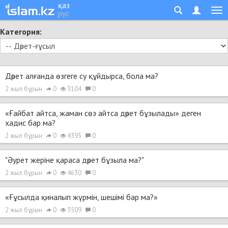
қаз
рус
Категория:
Дәрет алғанда өзгеге су құйдырса, бола ма?
2 жыл бұрын
0
3104
0
«Ғайбат айтса, жаман сөз айтса дәрет бұзылады» деген
хадис бар ма?
2 жыл бұрын
0
4395
0
"Әурет жеріне қараса дәрет бұзыла ма?"
2 жыл бұрын
0
4630
0
«Ғұсылда қиналып жүрмін, шешімі бар ма?»
2 жыл бұрын
0
3509
0