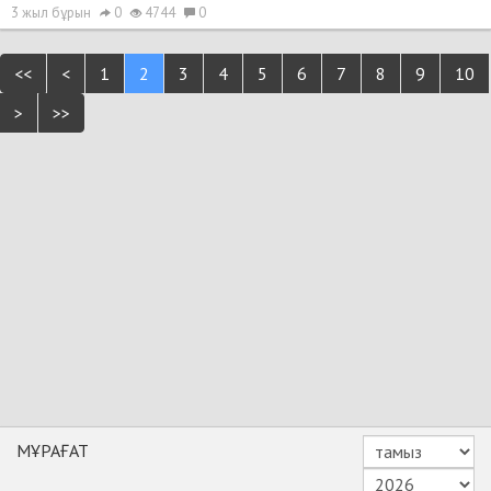
3 жыл бұрын
0
4744
0
<<
<
1
2
3
4
5
6
7
8
9
10
>
>>
МҰРАҒАТ