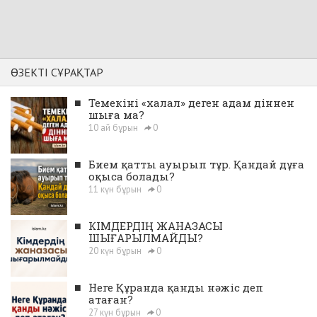
ӨЗЕКТІ СҰРАҚТАР
■
Темекіні «халал» деген адам діннен
шыға ма?
10 ай бұрын
0
■
Бием қатты ауырып тұр. Қандай дұға
оқыса болады?
11 күн бұрын
0
■
КІМДЕРДІҢ ЖАНАЗАСЫ
ШЫҒАРЫЛМАЙДЫ?
20 күн бұрын
0
■
Неге Құранда қанды нәжіс деп
атаған?
27 күн бұрын
0