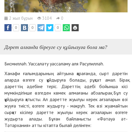
2 жыл бұрын
3104
0
0
0
0
Дәрет алғанда біреуге су құйғызуға бола ма?
Бисмилләһ. Уассаләту уәссәләму аля Расулилләһ.
Ханафи ғалымдарының айтуына қарағанда, сырт дәретін
аларда өзгеге су құйдыруға болады, рұқсат амал. Бірақ
дәреттің әдебіне теріс. Дәреттің әдебі бойынша кісі
мүмкіндігінше өзгеден көмек алмағаны абзалырақ. Бұл су
құйдыруға қатысты. Ал дәретте жуылуы керек ағзаларын өзі
жууға тиісті, өзгеге жудырту
-
мәкруһ. Тек өзі жуамайтын
сырқат кісілер дәретте жуылуы керек ағзаларын өзгеге
жудырта алады. Бұған байланысты «Фәтәуә әт
-
Тәтәрхания» атты кітапта былай делінген: