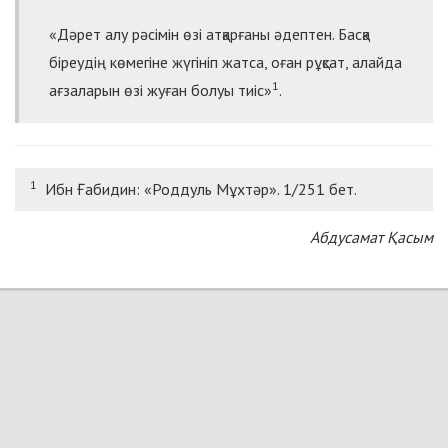
«Дәрет алу рәсімін өзі атқарғаны әдептен. Басқа
біреудің көмегіне жүгініп жатса, оған рұқсат, алайда
1
ағзаларын өзі жуған болуы тиіс»
.
1
Ибн Ғабидин: «Роддуль Мұхтәр». 1/251 бет.
Абдусамат Қасым