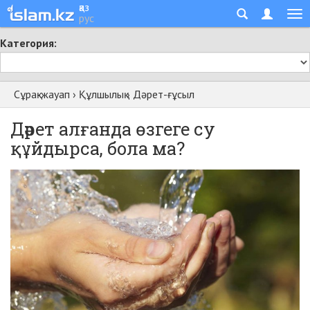
қаз
рус
Категория:
Сұрақ-жауап
›
Құлшылық
›
Дәрет-ғұсыл
Дәрет алғанда өзгеге су
құйдырса, бола ма?