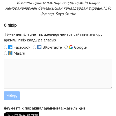
Ксилема судағы лас нәрселерді сүзетін өзара
мембраналармен байланысқан каналдардан тұрады. Н. Р.
Фуллер, Sayo Studio
0
пікір
Төмендегі әлеуметтік желілері немесе сайтымызға
кіру
арқылы пікір қалдыра аласыз
Facebook
ВКонтакте
Google
Mail.ru
Әлеуметтік парақшаларымызға жазылыңыз: