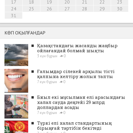
17
18
19
20
21
22
23
24
25
26
27
28
29
30
31
КӨП ОҚЫЛҒАНДАР
■
Қазақстандағы жасанды жаңбыр
ойлағандай болмай шықты
3 күн бұрын
0
■
Ғалымдар сілекей арқылы тісті
қалпына келтіру жолын тапты
7 күн бұрын
0
■
Биыл екі мұсылман елі арасындағы
халал сауда деңгейі 29 млрд
доллардан асады
7 күн бұрын
0
■
Түркі елі халал стандартының
бірыңғай тәртібін бекітеді