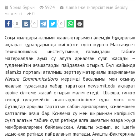
5 жыл бұрын
5924
islam.kz-ке гиперсілтеме берілуі
міндетті
0
0
0
0
Соңғы жылдары ғылыми жаңалықтарымен әлемдік бұқаралық
ақпарат құралдарында жиі көзге түсіп жүрген Массачусет
технологиялық институтының ғалымдары табиғи
материалдан ауыз су алуға арналған сүзгі жасады –
гүлдемейтін ағашатарды пайдалана отырып. Бұл жайында
islam.kz порталы аталмыш зерттеу материалы жарияланған
Nature Communications
мерзімді басылымы мен осынау
жаңалық турасында хабар таратқан news.mit.edu ақпарат
көзіне сілтеме жасай отырып мәлім етеді. Шырша, гинкго
секілді гүлдемейтін ағаштардың ішінде суды діңгек пен
бұтақтар арқылы тартатын сабан арналармен, ксилемамен
қапталған ағаш бар. Ксилема су мен шырыннан көпіршікті
сүзіп алатын табиғи сүзгі ретінде алға шығатын өзара жұқа
мембраналармен байланысқан. Ағашты жонып, ас ішетін
ыдыс-аяқ ретінде пайдаланып жатады. Ағаштың бактерияны