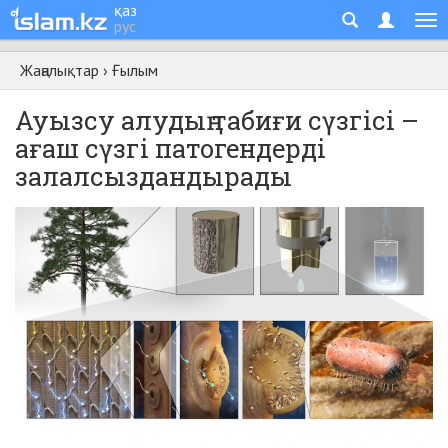
қаз
рус
Жаңалықтар
›
Ғылым
Ауызсу алудың табиғи сүзгісі –
ағаш сүзгі патогендерді
залалсыздандырады