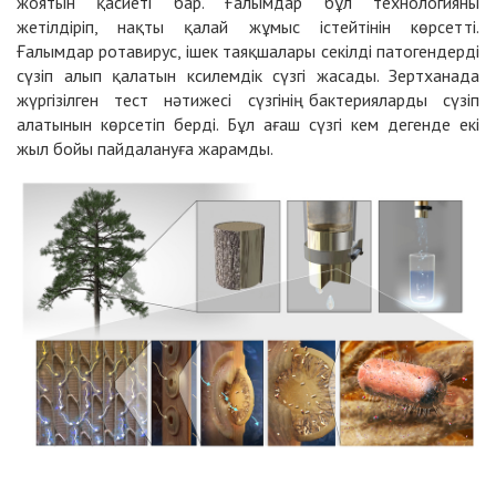
жоятын қасиеті бар. Ғалымдар бұл технологияны
жетілдіріп, нақты қалай жұмыс істейтінін көрсетті.
Ғалымдар ротавирус, ішек таяқшалары секілді патогендерді
сүзіп алып қалатын ксилемдік сүзгі жасады. Зертханада
жүргізілген тест нәтижесі сүзгінің бактерияларды сүзіп
алатынын көрсетіп берді. Бұл ағаш сүзгі кем дегенде екі
жыл бойы пайдалануға жарамды.