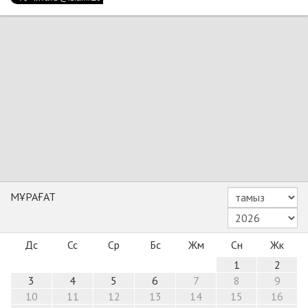
МҰРАҒАТ
Дс
Сс
Ср
Бс
Жм
Сн
Жк
1
2
3
4
5
6
7
8
9
10
11
12
13
14
15
16