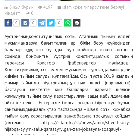
6 жыл бұрын
4197
islam.kz-ке гиперсілтеме берілуі
міндетті
0
0
0
0
Аустрияның конституциялық соты. Аталмыш тыйым елдегі
мұсылмандарға бағытталған әрі білім беру жүйесіндегі
балалар құқығын бұзады. Бұл жайында өткен аптаның
соңында брифингте Аустрия конституциялық сотының
төрағасы Кристоф Грабенвартер мәлімдеді.
Конституциялық сот елдегі мұсылман тұрғындарының діни
киіміне тыйым салуды құптамайды. Осы тұста 2019 жылдың
мамыр айында Аустрияның ұлттық кеңесі (парламенті)
бастауыш мектепте қыз балаларға шариғат шәлісін
жамылуға тыйым салу қарастырылған заңды қабылдағанын
айта кетпекпіз. Естеріңізде болса, осыдан бірер күн бұрын
сайтымыздың жаңалықтар таспасында «Швед соты хижабқа
тыйым салу қарастырылған заң жобасына тосқауыл қойды»
(сілтемесі: https://islam.kz/kk/news/alem/shved-soty-
hijabqa-tyiym-salu-qarastyrylgan-zan-jobasyna-tosqauyl-