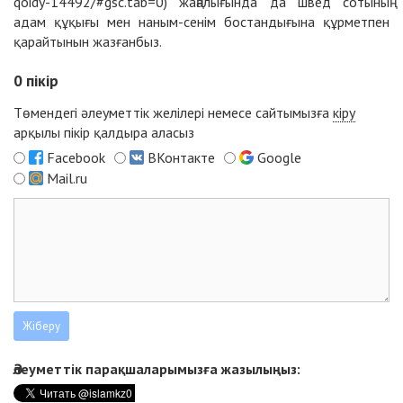
qoidy-14492/#gsc.tab=0) жаңалығында да швед сотының
адам құқығы мен наным-сенім бостандығына құрметпен
қарайтынын жазғанбыз.
0
пікір
Төмендегі әлеуметтік желілері немесе сайтымызға
кіру
арқылы пікір қалдыра аласыз
Facebook
ВКонтакте
Google
Mail.ru
Әлеуметтік парақшаларымызға жазылыңыз: