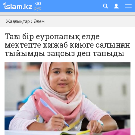
қаз
рус
Жаңалықтар
›
Әлем
Тағы бір еуропалық елде
мектепте хижаб киюге салынған
тыйымды заңсыз деп таныды