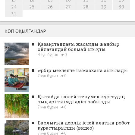
24
25
26
27
28
29
30
31
КӨП ОҚЫЛҒАНДАР
■
Қазақстандағы жасанды жаңбыр
ойлағандай болмай шықты
4 күн бұрын
0
■
Әрбір мектепте намазхана ашылады
7 күн бұрын
0
■
Қытайда шөлейттенумен күресудің
тың әрі тиімді әдісі табылды
7 күн бұрын
0
■
Барлығын дерлік істей алатын робот
құрастырылды (видео)
7 күн бұрын
0