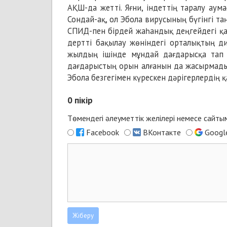
АҚШ-да жетті. Яғни, індеттің таралу аум
Сондай-ақ, ол Эбола вирусының бүгінгі таң
СПИД-пен бірдей жаһандық деңгейдегі қа
дертті бақылау жөніндегі орталықтың д
жылдың ішінде мұндай дағдарысқа тап 
дағдарыстың орын алғанын да жасырмады
Эбола безгегімен күрескен дәрігерлердің 
0
пікір
Төмендегі әлеуметтік желілері немесе сайт
Facebook
ВКонтакте
Googl