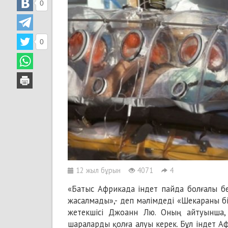
0
0
12 жыл бұрын
4071
4
«Батыс Африкада індет пайда болғалы бе
жасалмады»,- деп мәлімдеді «Шекараны б
жетекшісі Джоанн Лю. Оның айтуынша,
шараларды қолға алуы керек. Бұл індет 