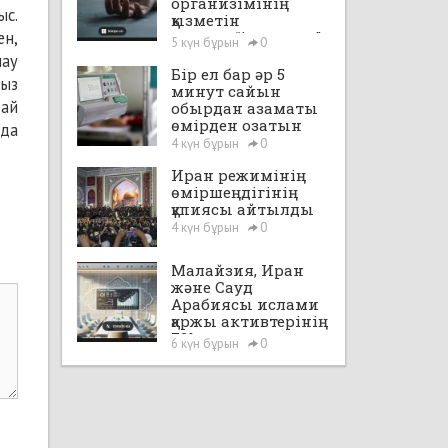
организімінің
ыс.
қызметін
ен,
уақытша“іске қосты”
5 күн бұрын
0
нау
Бір ел бар әр 5
тыз
минут сайын
дай
обырдан азаматы
өмірден озатын
нда
4 күн бұрын
0
Иран режимінің
өміршеңдігінің
құпиясы айтылды
4 күн бұрын
0
Малайзия, Иран
және Сауд
Арабиясы ислами
қаржы активтерінің
72%-на ие
6 күн бұрын
0