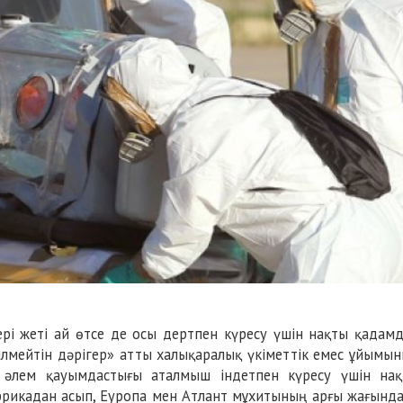
рі жеті ай өтсе де осы дертпен күресу үшін нақты қадам
ілмейтін дәрігер» атты халықаралық үкіметтік емес ұйымы
 әлем қауымдастығы аталмыш індетпен күресу үшін на
Африкадан асып, Еуропа мен Атлант мұхитының арғы жағынд