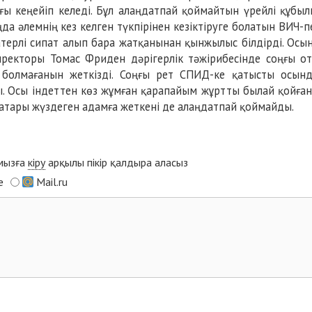
ағы кеңейіп келеді. Бұл алаңдатпай қоймайтын үрейлі құбыл
да әлемнің кез келген түкпірінен кезіктіруге болатын ВИЧ-п
терлі сипат алып бара жатқанынан қынжылыс білдірді. Осы
иректоры Томас Фриден дәрігерлік тәжірибесінде соңғы о
болмағанын жеткізді. Соңғы рет СПИД-ке қатысты осын
. Осы індеттен көз жұмған қарапайым жұртты былай қойға
қатары жүздеген адамға жеткені де алаңдатпай қоймайды.
ымызға
кіру
арқылы пікір қалдыра аласыз
e
Mail.ru