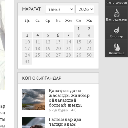
Фотогалерея
МҰРАҒАТ
Дс
Сс
Ср
Бс
Жм
Сн
Жк
Бас редактор
1
2
3
4
5
6
7
8
9
Блогтар
10
11
12
13
14
15
16
17
18
19
20
21
22
23
Кітапхана
24
25
26
27
28
29
30
31
КӨП ОҚЫЛҒАНДАР
Қазақстандағы
жасанды жаңбыр
ойлағандай
болмай шықты
дар
6 күн бұрын
0
ның
қты
Ғалымдар қаза
тапқан адам
ағы