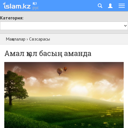
қаз
рус
Категория:
Мақалалар
›
Сөзсарасы
Амал қыл басың аманда