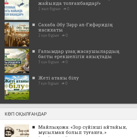
жайында толғанбаңдар!»
2 жыл бұрын
0
■
Сахаба Әбу Зәрр әл-Ғифәридің
насихаты
2 күн бұрын
0
■
Ғалымдар ұзақ жасаушылардың
басты ерекшелігін анықтады
3 күн бұрын
0
■
Жеті атаны білу
7 күн бұрын
0
КӨП ОҚЫЛҒАНДАР
■
Майлықожа: «Зор сүйінші айтайын,
мұсылман болып туғанға..»