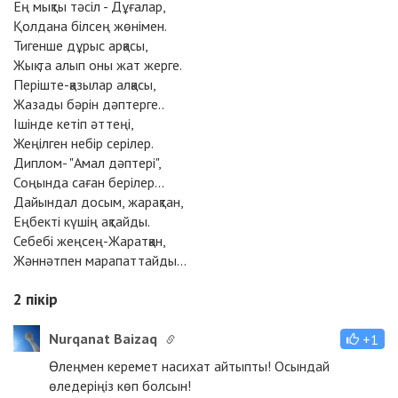
Ең мықты тәсіл - Дұғалар,
Қолдана білсең жөнімен.
Тигенше дұрыс арқасы,
Жық та алып оны жат жерге.
Періште-қазылар алқасы,
Жазады бәрін дәптерге..
Ішінде кетіп әттеңі,
Жеңілген небір серілер.
Диплом- "Амал дәптері",
Соңында саған берілер...
Дайындал досым, жарақтан,
Еңбекті күшің ақтайды.
Себебі жеңсең-Жаратқан,
Жәннәтпен марапаттайды...
2
пікір
Nurqanat Baizaq
+1
Өлеңмен керемет насихат айтыпты! Осындай
өледеріңіз көп болсын!