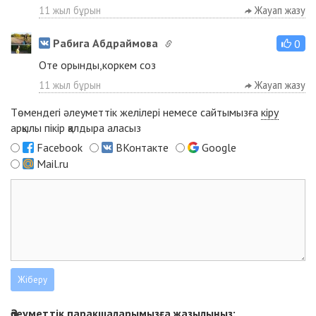
11 жыл бұрын
Жауап жазу
Рабига Абдраймова
0
Оте орынды,коркем соз
11 жыл бұрын
Жауап жазу
Төмендегі әлеуметтік желілері немесе сайтымызға
кіру
арқылы пікір қалдыра аласыз
Facebook
ВКонтакте
Google
Mail.ru
Әлеуметтік парақшаларымызға жазылыңыз: