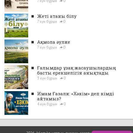
7 күн бұрын
0
■
Жеті атаны білу
7 күн бұрын
0
■
Ақмола әулие
7 күн бұрын
0
■
Ғалымдар ұзақ жасаушылардың
басты ерекшелігін анықтады
3 күн бұрын
0
■
Имам Ғазали: «Хәкім» деп кімді
айтамыз?
4 күн бұрын
0