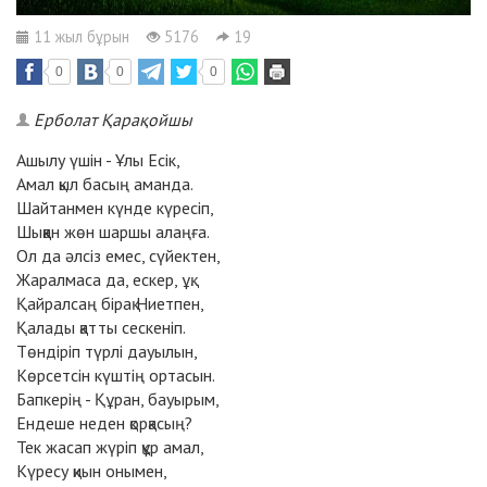
11 жыл бұрын
5176
19
0
0
0
Ерболат Қарақойшы
Ашылу үшін - Ұлы Есік,
Амал қыл басың аманда.
Шайтанмен күнде күресіп,
Шыққан жөн шаршы алаңға.
Ол да әлсіз емес, сүйектен,
Жаралмаса да, ескер, ұқ.
Қайралсаң бірақ Ниетпен,
Қалады қатты сескеніп.
Төндіріп түрлі дауылын,
Көрсетсін күштің ортасын.
Бапкерің - Құран, бауырым,
Ендеше неден қорқасың?
Тек жасап жүріп құр амал,
Күресу қиын онымен,