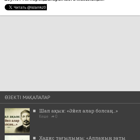
ӨЗЕКТІ МАҚАЛАЛАР
■
Шал ақын: «Әйел алар болсаң...»
Кеше
0
■
Хадис тағылымы: «Алланың заты