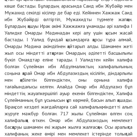
көше бастады. Бұлардың арасында Саид ибн Жүбәйір мен
Мүжахид секілді кісілер де бар еді. Кейіннен Хажжаж Саид
ибн Жүбәйірді өлтіртіп, Мүжахидты түрмеге жапқан.
Бұлардың қашуы Ирак әкімі Хажжажға ұнамады әрі халифа І
Уалидке Омарды Мәдинадан кері алу үшін қысым жасай
бастады. І Уәлид бұндай қысымдарға қарсы тұра алмай,
Омарды Мәдина әкімдігінен қайтарып алды. Шамамен жеті
жыл осы міндетті атқарған Омардың әділетті басшылығы
бүкіл Омаядтар еліне тарады. І Уәлидтен кейін халифа
болған Сүлейман ибн Абдулмаликтың халифалығының
соңына қарай Омар ибн Абдулазиздың кісілігін, діндарлығы
мен қабілетін білгендіктен, оны орнына халифа
тағайындағысы келген. Алайда Омар ибн Абдулазиз бұл
міндеттің жауапкершілігі ауыр екенін білгендіктен, Халифа
Сүлейманның бұл ұсынысын құп көрмей, басын алып қашады.
Бірақ сол кездегі жағдайларға сай халифалық міндетті алып
жүруге мәжбүр болған. 717 жылы Сүлейман өлген соң
халифалыққа өткен. Омар ибн Абдулазиздың мемлекет
басқаруы шамамен екі жарым жылға жалғасқан. Осы аралықта
халифаның жеке өмірі мен мемлекет істерінде толықтай