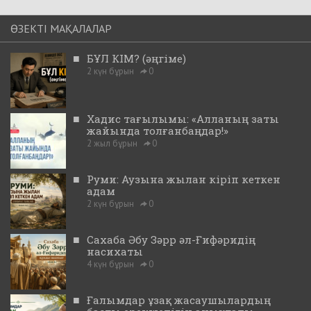
ӨЗЕКТІ МАҚАЛАЛАР
■
БҰЛ КІМ? (әңгіме)
2 күн бұрын
0
■
Хадис тағылымы: «Алланың заты
жайында толғанбаңдар!»
2 жыл бұрын
0
■
Руми: Аузына жылан кіріп кеткен
адам
2 күн бұрын
0
■
Сахаба Әбу Зәрр әл-Ғифәридің
насихаты
4 күн бұрын
0
■
Ғалымдар ұзақ жасаушылардың