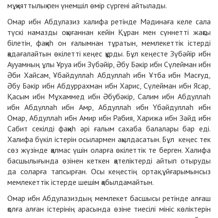
мұқияттылық пен үнемшіл өмір сүргені айтылады.
Омар ибн Абдулазиз халифа ретінде Мәдинаға келе сала
түскі намазды оқығаннан кейін Құран мен сүннетті жақсы
білетін, фақиһ он ғалымнан тұратын, мемлекеттік істерді
қадағалайтын өкілетті кеңес құрды. Бұл кеңесте Зүбәйір ибн
Аууамның ұлы Ұруа ибн Зүбәйір, Әбу Бәкір ибн Сүлейман ибн
Әби Хайсам, Ұбайдуллаһ Абдуллаһ ибн Ұтба ибн Масғуд,
Әбу Бәкір ибн Абдуррахман ибн Харис, Сүлейман ибн Ясар,
Қасым ибн Мұхаммед ибн Әбубәкір, Салим ибн Абдуллаһ
ибн Абдуллаһ ибн Амр, Абдуллаһ ибн Үбәйдуллаһ ибн
Омар, Абдуллаһ ибн Амир ибн Рабия, Харижа ибн Зәйд ибн
Сабит секілді фақиһ әрі ғалым сахаба балалары бар еді.
Халифа бүкіл істерін осылармен ақылдасатын. Бұл кеңес тек
сөз жүзінде қалмас үшін оларға өкілеттік те берген. Халифа
басшылығында өзінен кеткен қателіктерді айтып отыруды
да соларға тапсырған. Осы кеңестің ортақ ұйғарымынсыз
мемлекеттік істерде шешім қабылдамайтын.
Омар ибн Абдулазиздың мемлекет басшысы ретінде алғаш
қолға алған істерінің арасында өзіне тиесілі мініс көліктерін