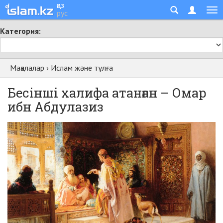
қаз
рус
Категория:
Мақалалар
›
Ислам және тұлға
Бесінші халифа атанған – Омар
ибн Абдулазиз