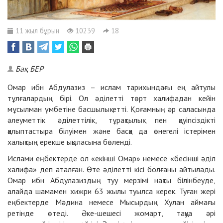
11 жыл бұрын
10239
18
Бақ БЕР
Омар ибн Абдулазиз – ислам тарихындағы ең айтулы
тұлғалардың бірі. Ол әділетті төрт халифадан кейін
мұсылман үмбетіне басшылық етті. Қоғамның әр саласында
әлеуметтік әділеттілік, тұрақтылық пен қауіпсіздікті
қалыптастыра білуімен және басқа да өнегелі істерімен
халықтың ерекше ықыласына бөленді.
Ислами еңбектерде ол «екінші Омар» немесе «бесінші әділ
халифа» деп аталған. Өте әділетті кісі болғаны айтылады.
Омар ибн Абдулазиздың туу мерзімі нақты білінбеуде,
алайда шамамен хижри 63 жылы туылса керек. Туған жері
еңбектерде Мәдина немесе Мысырдың Хулан аймағы
ретінде өтеді. Әке-шешесі жомарт, тақуа әрі