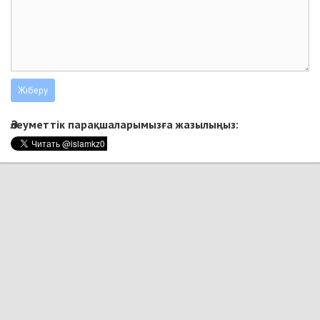
Әлеуметтік парақшаларымызға жазылыңыз: