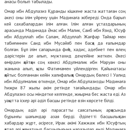
анасы болып табылады.
Омар ибн Абдулазиз Құранды кішкене жаста жаттаған соң
әкесі оны ілім үйрену үшін Мәдинаға жібереді. Онда барып
кей сахабалардан ілім алған. Ілім алған ұстаздарының
арасында Мәдинада Әнас ибн Малик, Саиб ибн Язид, Юсуф
ибн Абдуллаһ ибн Сәлам, Абдуллаһ Жағфар Тайяар мен
табиғиннен Саид ибн Мүсәйяб пен басқа да ғалымдар
болған. Бұл ілім сапарында фиқһ, хадис, әдебиет пен өлең
дәрістерін де алып, мүжтахид деңгейіне жеткен. Әкесі
өмірден қайтқан соң көкесі Абдулмәлик ибн Мәруан оны
жанына алып, қызы Фатимамен үйлендірген. Қайынатасы
қайтыс болғаннан кейін халифалыққа Омардың бөлесі І Уәлид
ибн Абдулмәлик өткенде, Омар ибн Абдулазизды Мәдинаға
һижри 87 жылы әкім ретінде тағайындады. Омар ибн
Абдулазиз осы міндетке келгенде, жиырма бес жаста еді. Аз
уақытта іскер әрі әділ басшы ретінде өзін көрсете білді.
Омардың әділ әрі парасатты саясатының арқасында
бұрынғы шағымдар азая берді. Әділетті басшылықтан
хабардар жұрт, әсіресе, Ирак әкімі Хажжаж ибн Юсуфтың
қатал әрі қиянатшыл басшылығына наразылар енді Мәдинаға