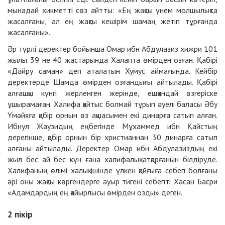
мынадай хикметті сөз айтты: «Ең жақсы үнем молшылықта
жасалғаны, ал ең жақсы кешірім шамаң жетіп тұрғанда
жасалғаны».
Әр түрлі деректер бойынша Омар ибн Абдулазиз хижри 101
жылы 39 не 40 жастарында Халапта өмірден озған. Қабірі
«Дәйру саман» деп аталатын Хумус аймағында. Кейбір
деректерде Шамда өмірден озғандығы айтылады. Қабірі
алғашқы күнгі жерленген жерінде, ешқандай өзгеріске
ұшырамаған. Халифа қайтыс болмай тұрып әуелі баласы Әбу
Үмәйяға қабір орнын өз ақшасымен екі динарға сатып алған.
Ибнул Жаузидың еңбегінде Мұхаммед ибн Қайстың
дерегінше, қабір орнын бір христианнан 30 динарға сатып
алғаны айтылады. Деректер Омар ибн Абдулазиздың екі
жыл бес ай бес күн ғана халифалық атқарғанын білдіруде.
Халифаның өлімі халық ішінде үлкен қайғыға себеп болғаны
әрі оны жақсы көргендерге ауыр тигені себепті Хасан Басри
«Адамдардың ең қайырлысы өмірден озды» деген.
2
пікір