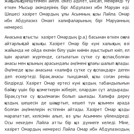
жақсылықсүйгіштігімен әйгілі. Әкесі әділет, ынсап, мейірімді ту
еткен Мысыр әкімдерінің бірі Абдулазиз ибн Мәруан еді.
Шешесі хазірет Омардың ұлы Асымның қызы Ләйла. Омар
ибн Абдулазиз Омаят халифаларының бірі Мәруанның
немересі.
Анасына қатысты хазірет Омардың (р.а.) басынан өткен оқиға
айтарлықтай қызықты. Хазірет Омар бір күні халықтың өзі
жайында не ойда екенін білу үшін киімін ауыстырып киіп, ел
ішін аралап жүргенде, сатылатын сүтке су қоспақ болған
анасы мен қызының арасындағы әңгімені құлағы шалып қалады.
Әңгімеде қызы анасына «халифа сүтке су қоспаңдар» деген
деп ескертеді. Бірақ анасы тыңдамай, қызы соған реніш
білдіреді. Хазірет Омар ертесі күні қыздың табандылығын
байқау үшін бір қызметкерін жіберіп, олардан сүт алдырады.
Бірақ сүтке су қосылмаған болып шығады. Халифа дереу
қыздың шешесін де шақыртып, кешегі түн қызымен арада
болған әңгімелерін естігенін айтады. Хазірет Омар қызды
марапаттап, келісімін алып, өз ұлы Асыммен үйлендіреді.
Осы некеден Ләйла атты бір қыз дүниеге келеді. Міне,
хазірет Омардың немересі Ләйла Омар ибн Абдулазиздың