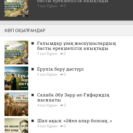
басты ерекшелігін анықтады
5 күн бұрын
0
КӨП ОҚЫЛҒАНДАР
■
Ғалымдар ұзақ жасаушылардың
басты ерекшелігін анықтады
5 күн бұрын
0
■
Ерулік беру дәстүрі
6 күн бұрын
0
■
Сахаба Әбу Зәрр әл-Ғифәридің
насихаты
4 күн бұрын
0
■
Шал ақын: «Әйел алар болсаң...»
4 күн бұрын
0