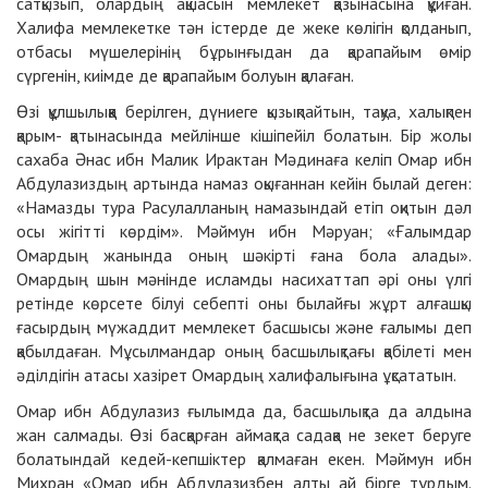
сатқызып, олардың ақшасын мемлекет қазынасына құйған.
Халифа мемлекетке тән істерде де жеке көлігін қолданып,
отбасы мүшелерінің бұрынғыдан да қарапайым өмір
сүргенін, киімде де қарапайым болуын қалаған.
Өзі құлшылыққа берілген, дүниеге қызықпайтын, тақуа, халықпен
қарым- қатынасында мейлінше кішіпейіл болатын. Бір жолы
сахаба Әнас ибн Малик Ирактан Мәдинаға келіп Омар ибн
Абдулазиздың артында намаз оқығаннан кейін былай деген:
«Намазды тура Расулалланың намазындай етіп оқитын дәл
осы жігітті көрдім». Мәймун ибн Мәруан; «Ғалымдар
Омардың жанында оның шәкірті ғана бола алады».
Омардың шын мәнінде исламды насихаттап әрі оны үлгі
ретінде көрсете білуі себепті оны былайғы жұрт алғашқы
ғасырдың мүжаддит мемлекет басшысы және ғалымы деп
қабылдаған. Мұсылмандар оның басшылықтағы қабілеті мен
әділдігін атасы хазірет Омардың халифалығына ұқсататын.
Омар ибн Абдулазиз ғылымда да, басшылықта да алдына
жан салмады. Өзі басқарған аймақта садақа не зекет беруге
болатындай кедей-кепшіктер қалмаған екен. Мәймун ибн
Михран «Омар ибн Абдулазизбен алты ай бірге тұрдым.