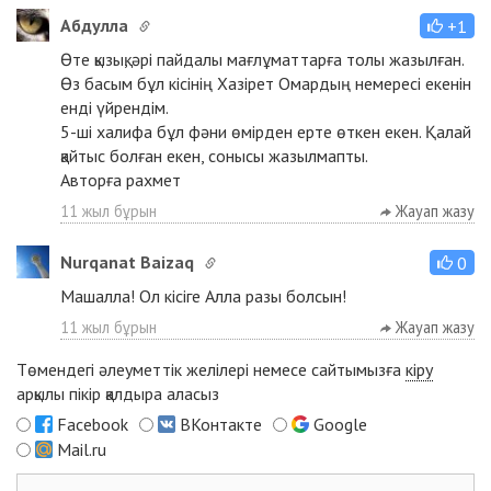
Абдулла
+1
Өте қызық, әрі пайдалы мағлұматтарға толы жазылған.
Өз басым бұл кісінің Хазірет Омардың немересі екенін
енді үйрендім.
5-ші халифа бұл фәни өмірден ерте өткен екен. Қалай
қайтыс болған екен, сонысы жазылмапты.
Авторға рахмет
11 жыл бұрын
Жауап жазу
Nurqanat Baizaq
0
Машалла! Ол кісіге Алла разы болсын!
11 жыл бұрын
Жауап жазу
Төмендегі әлеуметтік желілері немесе сайтымызға
кіру
арқылы пікір қалдыра аласыз
Facebook
ВКонтакте
Google
Mail.ru