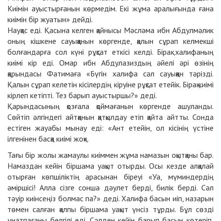
Киімін ауыстырғанын көрмедім. Екі жұма аралығында ғана
киімін бір жуатын» дейді.
Науқас еді. Қасына келген қайнысы Мәсләма ибн Абдулмәлик
оның кішкене сауыққанын көргенде, қалын сұрап келмекші
болғандарға сол күні рұқсат еткісі келді. Бірақ халифаның
киімі кір еді. Омар ибн Абдулазиздың әйелі әрі өзінің
қарындасы Фатимаға «Бүгін халифа сәл сауыққан тәрізді.
Қалын сұрап келетін кісілердің кіруіне рұқсат етейік. Бірақ киімі
кірлеп кетіпті. Тез барып ауыстыршы?» деді.
Қарындасының қозғала қоймағанын көргенде ашуланды.
Сөйтіп әлгіндегі айтқанын қатқылдау етіп қайта айтты. Сонда
естіген жауабы мынау еді: «Ант етейін, ол кісінің үстіне
ілгенінен басқа киімі жоқ».
Тағы бір жолы жамаулы киіммен жұма намазын оқытқаны бар.
Намаздан кейін біршама уақыт отырды. Осы кезде алқалай
отырған көпшіліктің арасынан біреуі «Уа, мүминдердің
әміршісі! Алла сізге сонша дәулет берді, билік берді. Сәл
тәуір киінсеңіз болмас па?» деді. Халифа басын иіп, назарын
төмен салған қалпы біршама уақыт үнсіз тұрды. Бұл сөзді
ұнатпағаны белгілі еді. Сәлден кейін барып басын көтеріп,