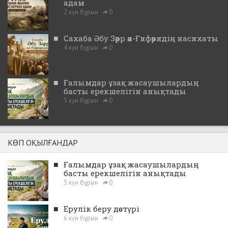
адам
2 күн бұрын
0
■
Сахаба Әбу Зәрр әл-Ғифәридің насихаты
4 күн бұрын
0
■
Ғалымдар ұзақ жасаушылардың
басты ерекшелігін анықтады
5 күн бұрын
0
КӨП ОҚЫЛҒАНДАР
■
Ғалымдар ұзақ жасаушылардың
басты ерекшелігін анықтады
5 күн бұрын
0
■
Ерулік беру дәстүрі
6 күн бұрын
0