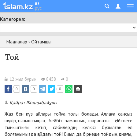
қаз
рус
Категория:
Мақалалар
›
Ойтамшы
Той
12 жыл бұрын
8458
0
0
0
0
Қайрат Жолдыбайұлы
Жаз бен күз айлары тойға толы болады. Аллаға сансыз
шүкір,тыныштықтың, бейбіт заманның шарапаты. Әйтпесе
тыныштығы кетіп, сәбилердің күлкісі бұзылған ел
болғанымызда қайдағы той! Биыл да бірнеше тойдың қонағы,