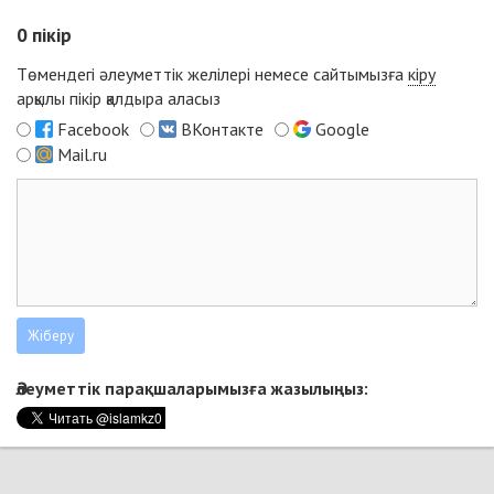
0
пікір
Төмендегі әлеуметтік желілері немесе сайтымызға
кіру
арқылы пікір қалдыра аласыз
Facebook
ВКонтакте
Google
Mail.ru
Әлеуметтік парақшаларымызға жазылыңыз: