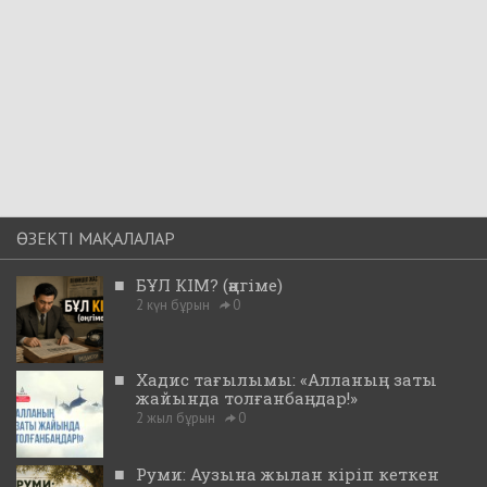
ӨЗЕКТІ МАҚАЛАЛАР
■
БҰЛ КІМ? (әңгіме)
2 күн бұрын
0
■
Хадис тағылымы: «Алланың заты
жайында толғанбаңдар!»
2 жыл бұрын
0
■
Руми: Аузына жылан кіріп кеткен