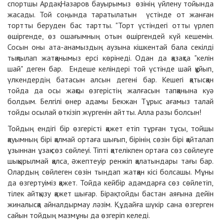
спортшы Ардақ Назаров бауырымыз өзінің үйлену тойында
жасады. Той соңында таратылатын үстінде от жанған
тортты беруден бас тартты. "Торт үстіндегі отты үрлеп
өшіргенде, өз ошағымның отын өшіргендей күй кешемін.
Сосын оны ата-анамыздың аузына кішкентай бала секілді
тықпылап жатқанымыз ерсі көрінеді. Одан да қазақта "келін
шай" деген бар. Ендеше келіндері той үстінде шай құйып,
үлкендердің батасын алсын дегені бар. Кешегі қатысқан
тойда да осы жақсы өзгерістің жалғасын тапқанына куә
болдым. Белгілі өнер адамы Бекжан Тұрыс ағамыз талай
тойды осылай өткізіп жүргенін айтты. Алла разы болсын!
Тойдың ендігі бір өзгерісті қажет етіп тұрған тұсы, тойшы
қауымның бірі қалмай ортаға шығып, бірінің сөзін бірі қайталап
ұзыннан ұзақ сөз сөйлеуі. Тіпті қателікпен ортаға сөз сөйлеуге
шықырылмай қалса, əжептеуір ренжіп қалатындары тағы бар.
Олардың сөйлеген сөзін тыңдап жатқан кісі болсашы. Мұны
да өзгертуіміз қажет. Тойда кейбір адамдарға сөз сөйлетіп,
тілек айтқызу қажет шығар. Бірақ тойды бастан аяғына дейін
жиналысқа айналдырмау ләзім. Құдайға шүкір сана өзгерген
сайын тойдың мазмұны да өзгеріп келеді.