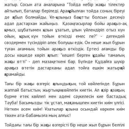
жатыр. Сосын ата аналарына "Тойда небір жақсы тілектер
айтылып, баталар беріледі. Арақ құйылған тойда соның біреуі
де қабыл болмайды. Ұл-қызыңыз бақытты болсын десеңіз
адал дастархан жайыңыз. Қазақ ғасырлар бойы арақсыз-ақ
қымыз, шұбатымен қызын ұзатып, ұлын үйлендіріп отыз күн
ойын, қырық күн тойын өткізді емес пе?" - дегендей
сөздермен түсіндіріп әлек болушы едік. Он неше жыл бұрын
туған ағамның тойын арақсыз өткіздік. Ертесі ағамды бір
досы көшеде көріп қалып: "кешегі берген құдайы тамағың
жақсы өтті" - деп мазақ еткені бар. Бүгінде Құдайға шүкір
арақсыз өтетін дастарханы адал тойға ешкім жатырқай
қарамайды.
Тағы бір жақсы өзгеріс қалыңдықтың той көйлегінде. Бұрын
жаппай батыстың жыртық ақ көйлегін киетін. Ал қазір қазақтың
бүрме етек көйлегі мен әдемі сәукелесін кие бастадық.
Тәуба! Басымызды тік ұстап, мақтанышпен киетін киім үлгісі.
Неткен әсем киім! Ұзатылар қызына осындай көркем киім
тіккен ата-бабамызға мың алғыс!
Тойдағы тағы бір жақсы өзгерісті бір неше жыл бұрын белгілі