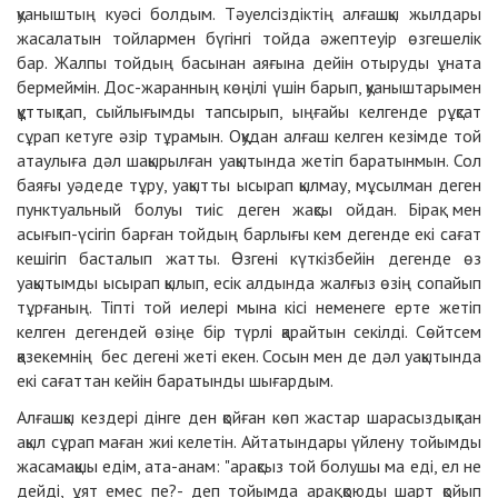
қуаныштың куәсі болдым. Тәуелсіздіктің алғашқы жылдары
жасалатын тойлармен бүгінгі тойда әжептеуір өзгешелік
бар. Жалпы тойдың басынан аяғына дейін отыруды ұната
бермеймін. Дос-жаранның көңілі үшін барып, қуаныштарымен
құттықтап, сыйлығымды тапсырып, ыңғайы келгенде рұқсат
сұрап кетуге әзір тұрамын. Оқудан алғаш келген кезімде той
атаулыға дәл шақырылған уақытында жетіп баратынмын. Сол
баяғы уәдеде тұру, уақытты ысырап қылмау, мұсылман деген
пунктуальный болуы тиіс деген жақсы ойдан. Бірақ мен
асығып-үсігіп барған тойдың барлығы кем дегенде екі сағат
кешігіп басталып жатты. Өзгені күткізбейін дегенде өз
уақытымды ысырап қылып, есік алдында жалғыз өзің сопайып
тұрғаның. Тіпті той иелері мына кісі неменеге ерте жетіп
келген дегендей өзіңе бір түрлі қарайтын секілді. Сөйтсем
қазекемнің бес дегені жеті екен. Сосын мен де дәл уақытында
екі сағаттан кейін баратынды шығардым.
Алғашқы кездері дінге ден қойған көп жастар шарасыздықтан
ақыл сұрап маған жиі келетін. Айтатындары үйлену тойымды
жасамақшы едім, ата-анам: "арақсыз той болушы ма еді, ел не
дейді, ұят емес пе?- деп тойымда арақ қоюды шарт қойып