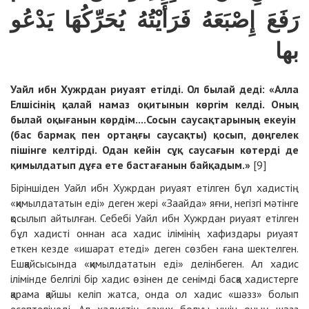
رَفَعَ إِصْبَعَهُ فَرَأَيْتُهُ يُحَرِّكُهَا يَدْعُو
بها
Уайл ибн Хужрдан риуаят етілді. Ол былай деді: «Алла
Елшісінің қалай намаз оқитынын көргім келді. Оның
былай оқығанын көрдім....Сосын саусақтарының екеуін
(бас бармақ пен ортаңғы саусақты) қосып, дөңгелек
пішінге келтірді. Одан кейін сұқ саусағын көтерді де
қимылдатып дұға ете бастағанын байқадым.»
[9]
Біріншіден Уайл ибн Хужрдан риуаят етілген бұл хадистің
«қимылдататын еді» деген жері «Заайда» яғни, негізгі мәтінге
қосылып айтылған. Себебі Уайл ибн Хужрдан риуаят етілген
бұл хадисті оннан аса хадис ілімінің хафиздары риуаят
еткен кезде «ишарат етеді» деген сөзбен ғана шектелген.
Ешқайсысында «қимылдататын еді» делінбеген. Ал хадис
ілімінде белгілі бір хадис өзінен де сенімді басқа хадистерге
қарама қайшы келіп жатса, онда ол хадис «шәзз» болып