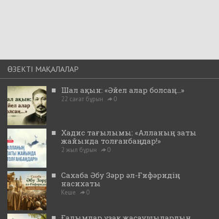
ӨЗЕКТІ МАҚАЛАЛАР
■
Шал ақын: «Әйел алар болсаң...»
22 сағат бұрын
0
■
Хадис тағылымы: «Алланың заты
жайында толғанбаңдар!»
2 жыл бұрын
0
■
Сахаба Әбу Зәрр әл-Ғифәридің
насихаты
Кеше
0
■
Ғалымдар ұзақ жасаушылардың