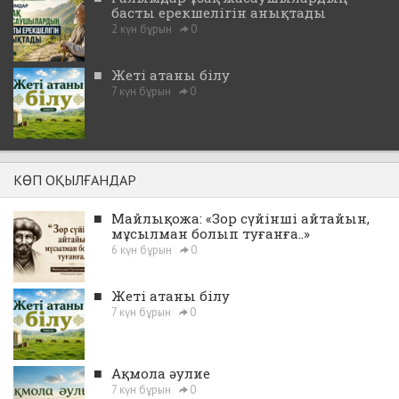
басты ерекшелігін анықтады
2 күн бұрын
0
■
Жеті атаны білу
7 күн бұрын
0
КӨП ОҚЫЛҒАНДАР
■
Майлықожа: «Зор сүйінші айтайын,
мұсылман болып туғанға..»
6 күн бұрын
0
■
Жеті атаны білу
7 күн бұрын
0
■
Ақмола әулие
7 күн бұрын
0