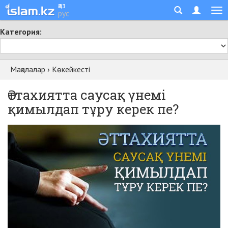
қаз
рус
Категория:
Мақалалар
›
Көкейкесті
Әттахиятта саусақ үнемі
қимылдап тұру керек пе?