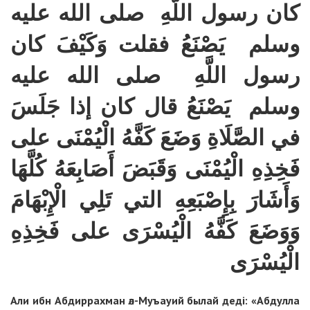
كان رسول اللَّهِ صلى الله عليه
وسلم يَصْنَعُ فقلت وَكَيْفَ كان
رسول اللَّهِ صلى الله عليه
وسلم يَصْنَعُ قال كان إذا جَلَسَ
في الصَّلَاةِ وَضَعَ كَفَّهُ الْيُمْنَى على
فَخِذِهِ الْيُمْنَى وَقَبَضَ أَصَابِعَهُ كُلَّهَا
وَأَشَارَ بِإِصْبَعِهِ التي تَلِي الْإِبْهَامَ
وَوَضَعَ كَفَّهُ الْيُسْرَى على فَخِذِهِ
الْيُسْرَى
Али ибн Абдиррахман әл-Муъауий былай деді: «Абдулла