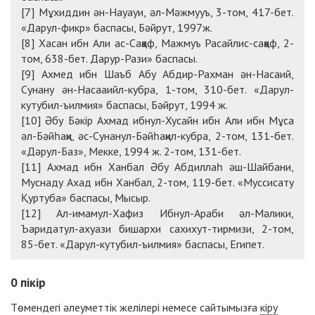
[7] Мұхиддин ән-Науауи, әл-Мәжмууъ, 3-том, 417-бет.
«Дарул-фикр» баспасы, Бәйрут, 1997ж.
[8] Хасан ибн Али ас-Саққаф, Мажмуъ Расайлис-саққаф, 2-
том, 638-бет. Дарур-Рази» баспасы.
[9] Ахмед ибн Шаъб Абу Абдир-Рахман ән-Насаий,
Сунану ән-Насааийл-кубра, 1-том, 310-бет. «Дарул-
кутубил-ъилмия» баспасы, Бәйрут, 1994 ж.
[10] Әбу Бәкір Ахмад ибнул-Хусайн ибн Али ибн Мұса
әл-Бәйһақи, әс-Сунанул-Бәйһақил-кубра, 2-том, 131-бет.
«Дәрул-Баз», Мекке, 1994 ж. 2-том, 131-бет.
[11] Ахмад ибн Ханбал Әбу Абдиллаһ әш-Шайбани,
Муснаду Ахад ибн Ханбал, 2-том, 119-бет. «Муссисату
Қуртуба» баспасы, Мысыр.
[12] Ал-имамул-Хафиз Ибнул-Араби әл-Мәлики,
Ъаридатул-ахуази бишархи сахихут-тирмизи, 2-том,
85-бет. «Дарул-кутубил-ъилмия» баспасы, Египет.
0
пікір
Төмендегі әлеуметтік желілері немесе сайтымызға
кіру