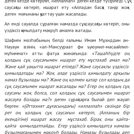
деген кезде көтеріліп, «иллаллаһ» деген кезде түсіріледі. Сұқ
саусақты көтеріп, ишарат ету «Алладан басқа тәңір жоқ»
деген мағынаны қуаттау үшін жасалады.
Ал енді сауалда сұралған намазда сұқ саусақты көтеріп, оны
үздіксіз қимылдату мәкрүһ амалға жатады.
Шафиғи мәзһабының белді ғалымы Имам Мұхиддин ән-
Науауи өзінің «әл-Мәнсуураат фи ъуюунил-масаайлил-
муһиммат» атты фатуа жинағында:
«Тәшаһһүдте оң
қолдың сұқ саусағымен ишарат ету мұстахаб амал ма?
Және қай уақытта ишарат етіледі? Және саусақты үздіксіз
қимылдатады ма? Жоқ әлде үздіксіз қимылдату арқылы
намаз бұзылады ма? Және оң қолмен қатар сол қолдың да
сұқ саусағымен ишарат жасалады ма? Егер оң қолдың сұқ
саусағы жоқ болса, сол қолдың сұқ саусағымен ишарат
жасауға болады ма?»
деген сұрақтарға былай деп жауап
берген:
«(Әттахият дұғасындағы) «иллаллаһ» сөзінде бір
рет оң қолдың сұқ саусағын көтеріп, (Алланың бір
екендігіне) ишарат жасау мұстахаб. Бірақ оны қайта-
қайта қимылдатпайды. Егер үздіксіз қимылдатса намазы
бұзылмағанымен мәкрүһ болады. Намазы бұзылады деп