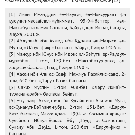
Аллаға сыйынуларың арқылы тоқпақтайсыңдар.»
[12]
[1] Имам Мұхиддин ән-Науауи, әл-Мәнсуураат фи
ъуюунил-масаайлил-муһиммат, 93-94-беттер. «әл-
Мактабул-ислами» баспасы, Бәйрут, «әл-Ишрақ» басқасы,
Дауха, 2001 ж.
[2] Абдуллаһ ибн Ахмед ибн Құдама әл-Мақдиси, әл-
Мұғни, «Дәрул-фикр» баспасы, Бәйрут, һижри 1405 ж.
[3] Мансур ибн Юнус ибн Идрис әл-Бәһути, әр-Раудул-
мұраббаъ, 1-том, 179-бет. «Мәктабатур-рияд әл-
хадиса» баспасы, Рияд, һижри 1390 ж.
[4] Хасан ибн Али ас-Саққаф, Мажмуъ Расайлис-саққаф, 2-
том, 640-бет. «Дарур-Рази» баспасы.
[5] Сахих Муслим, 1-том, 408-бет. «Дәру Ихиа`ит-
турасил-араби» баспасы, Бәйрут.
[6] Әбу Бәкір Ахмед ибн әл-Хусайн ибн Али ибн Муса,
әс-Сунанул-Бәйһақил-кубра, 2-том, 131-бет. «Дарул-
Баз» баспасы, Мекке қаласы, 1994 ж. Қосымша қараңыз:
Сулеймен Ибнул-Әшъас Әбу Дәуід ас-Сажистани,
Сунану Аби Дәуід, 1-том, 260-бет. «Дарул-фикр »
баспасы.