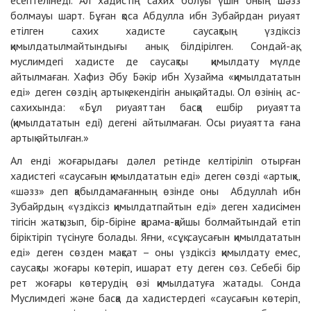
есептелінеді. Ал хадистің сахих болуы үшін оның шәзз
болмауы шарт. Бұған қоса Абдулла ибн Зубайрдан риуаят
етілген сахих хадисте саусақтың үздіксіз
қимылдатылмайтындығы анық білдірілген. Сондай-ақ,
муслимдегі хадисте де саусақты қимылдату мүлде
айтылмаған. Хафиз Әбу Бәкір ибн Хузайма «қимылдататын
еді» деген сөздің артық екендігін анық айтады. Ол өзінің ас-
сахихында: «Бұл риуаяттан басқа ешбір риуаятта
(қимылдататын еді) дегені айтылмаған. Осы риуаятта ғана
артық айтылған.»
Ал енді жоғарыдағы дәлел ретінде келтіріліп отырған
хадистегі «саусағын қимылдататын еді» деген сөзді «артық»,
«шәзз» деп қабылдамағанның өзінде оны Абдуллаһ ибн
Зубайрдың «үздіксіз қимылдатпайтын еді» деген хадисімен
тігісін жатқызып, бір-біріне қарама-қайшы болмайтындай етіп
біріктіріп түсінуге болады. Яғни, «сұқ саусағын қимылдататын
еді» деген сөзден мақсат – оны үздіксіз қимылдату емес,
саусақты жоғары көтеріп, ишарат ету деген сөз. Себебі бір
рет жоғары көтерудің өзі қимылдатуға жатады. Сонда
Муслимдегі және басқа да хадистердегі «саусағын көтеріп,