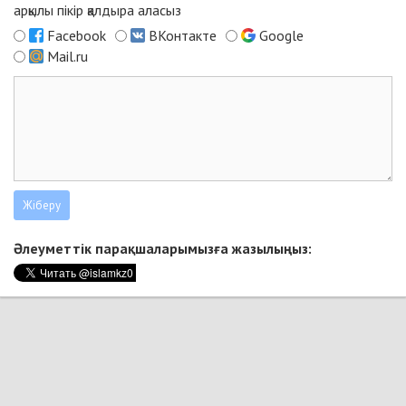
арқылы пікір қалдыра аласыз
Facebook
ВКонтакте
Google
Mail.ru
Әлеуметтік парақшаларымызға жазылыңыз: