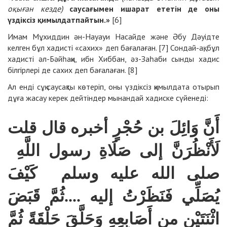
оқыған кезде)
саусағымен ишарат ететін де оны
үздіксіз қимылдатпайтын.»
[6]
Имам Мұхиддин ән-Науауи Насайде және Әбу Дәуідте
келген бұл хадисті «сахих» деп бағалаған. [7] Сондай-ақ, бұл
хадисті әл-Бәйһақи, ибн Хиббан, әз-Заһаби сынды хадис
білгірлері де сахих деп бағалаған. [8]
Ал енді сұқ саусақты көтеріп, оны үздіксіз қимылдата отырып
дұға жасау керек дейтіндер мынандай хадиске сүйенеді:
أَنَّ وَائِلَ بن حُجْرٍ أخبره قال قلت
لَأَنْظُرَنَّ إلى صَلَاةِ رسول اللَّهِ
صلى الله عليه وسلم كَيْفَ
يُصَلِّي فَنَظَرْتُ إليه ....ثُمَّ قَبَضَ
اثْنَتَيْنِ من أَصَابِعِهِ وَحَلَّقَ حَلْقَةً ثُمَّ