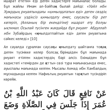
ишарат ететін» еді деген хадистерге мағыналас болады.
Бұл жайлы Имам әл-Бәйһақи былай дейді:
«Уайл ибн
Хужрдың риуаятындағы «қимылдататын еді» деген сөздің
мағынасы үздіксіз қимылдату емес, саусақты бір рет
көтеріп, (Алланың бір екендігіне) ишарат ету болуы
ықтимал. Осылай түсінген жағдайда бұл риуаят Абдуллаһ
ибн
Зубайрдың «қимылдатпайтын еді» деген риуаятына
сәйкес келеді.» [10]
Ал сауалда сұралған саусақты қимылдату шайтанға тоқпақ»
деген түсінікке келер болсақ, біріншіден бұл мағынада
риуаят етілген хадистердің бәрі әлсіз. Екіншіден бұл
хадистегі «темірден де қатты» сөзі тура мағынасында емес,
ауыспалы мағынада келген. Мысалы Ахмад ибн Ханбалдың
мұснадында келген Нафиътың риуаятын тарқатып түсіндіріп
көрейік.
عَنْ نَافِعٍ قَالَ كَانَ عَبْدُ اللَّهِ بْنُ
عُمَرَ إِذَا جَلَسَ فِي الصَّلَاةِ وَضَعَ