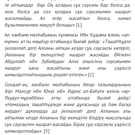
те айтқандар бар. Оң қолдың сұқ саусағы бар болса да,
жоқ болса да сол қолдың сұқ саусағымен ишарат
жасалмайды. Ал егер жасайтын болса, намаз
бұзылмағанмен мәкрүһ болады»
[1]
Ал ханбали мәзһабының ғұламасы Ибн Құдама өзінің «әл-
мұғни» атты мәшһүр кітабында былай дейді:
«Тәшаһһұдта
(иллаллаһ деп) Алланы айтқан кезде сұқ саусақты көтеріп,
(Алланың бір екендігіне) ишарат жасайды. Өйткені
Абдуллаһ ибн Зубайрдан Алла елшісінің саусағымен
ишарат қана жасайтыны және оны үздіксіз
қимылдатпайтындығы риуаят етілген.»
[2]
Сондай-ақ, ханбали мәзһабының белді ғалымдарының
бірі Мансур ибн Юнус ибн Идрис әл-Бәһути өзінің «әр-
Раудул-мұраббаъ» атты кітабында былай дейді:
«Намаздың тәшаһһүдінде және дұғасында уа һәм басқа
жердегі дұғаларда да (иллаллаһ деп) Алланың аты
айтылған кезде Алланың бір екендігін білдіру мақсатында
сұқ саусақпен ишарат жасайды. Бірақ сұқ-саусақты үздіксіз
қимылдатпайды».
[3]