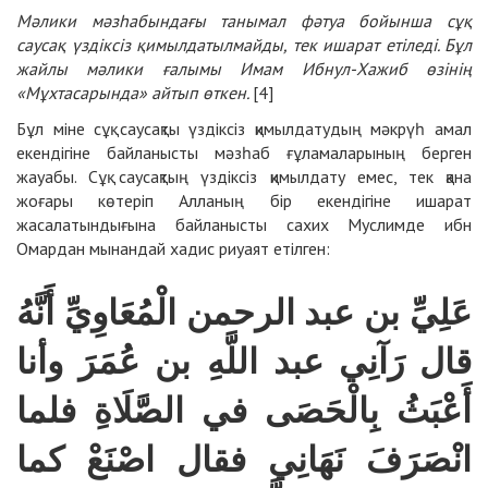
Мәлики мәзһабындағы танымал фәтуа бойынша сұқ
саусақ үздіксіз қимылдатылмайды, тек ишарат етіледі. Бұл
жайлы мәлики ғалымы Имам Ибнул-Хажиб өзінің
«Мұхтасарында» айтып өткен.
[4]
Бұл міне сұқ саусақты үздіксіз қимылдатудың мәкрүһ амал
екендігіне байланысты мәзһаб ғұламаларының берген
жауабы. Сұқ саусақтың үздіксіз қимылдату емес, тек қана
жоғары көтеріп Алланың бір екендігіне ишарат
жасалатындығына байланысты сахих Муслимде ибн
Омардан мынандай хадис риуаят етілген:
عَلِيِّ بن عبد الرحمن الْمُعَاوِيِّ أَنَّهُ
قال رَآنِي عبد اللَّهِ بن عُمَرَ وأنا
أَعْبَثُ بِالْحَصَى في الصَّلَاةِ فلما
انْصَرَفَ نَهَانِي فقال اصْنَعْ كما