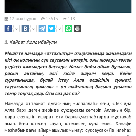
12 жыл бұрын
15613
118
0
0
0
Қайрат Жолдыбайұлы
Мешітте намазда «әттахиятқа» отырғанымда жанымдағы
кісі оң қолының сұқ саусағын көтеріп, оны жоғары-төмен
үздіксіз қимылдата бастады. Намаз бойы ойым бұзылып,
расын айтайын, әлгі кісіге ашуым келді. Кейін
сұрағанымда, бұлай істеу Алла елшісінің сүннеті,
саусағыңның қимылы – ол шайтанның басына ұрылған
темір тоқпақ деді. Осы сөз рас па?
Намазда әттахият дұғасының «иллаллаһ» яғни, «Тек қана
Алла бар» деген жерінде сұқ саусақты көтеріп, Алланың бір,
дара екендігін ишарат ету барлық мәзһабтарда мұстахаб
амал. Яғни істесең сауап, істемесең күнә емес. Ханафи
мәзһабындағы айырмашылық мынау: сұқ саусақ «Лә иләһа»