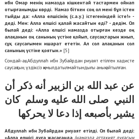
ибн Омар менің намазда кішкентай тастармен ойнап
отырғанымды көрді. Намаз біткен соң ол мені бұл істен
тыйды да: «Алла елшісінің (с.а.у.) істегеніндей істе!» -
деді. Мен: Алла елшісі қалай жасайтын еді? - дедім. Ол
былай деді: «Алла елшісі намазда отырған кезде оң
алақанын оң санының үстіне қойып, саусақтарын жиып,
сұқ саусағымен ишарат ететін. Ал сол алақанын сол
санының үстіне қоятын.»
[5]
Сондай-ақ, Абдуллаһ ибн Зубайрдан риуаят етілген хадисте
саусақтың үздіксіз қимылдатылмайтындығы анық айтылған.
عن عبد الله بن الزبير أنه ذكر أن
النبي صلى الله عليه وسلم كان
يشير بأصبعه إذا دعا لا يحركها
Абдуллаһ ибн Зубайрдан риуаят етілді. Ол былай деді:
«Алла елшісі дұға жасағанда
(намазда әттахият дұғасын