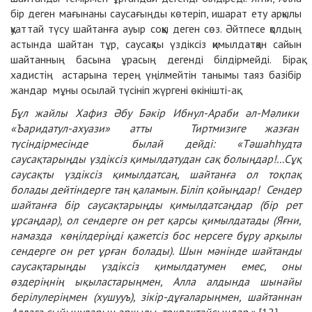
бір деген мағынаны саусағыңды көтеріп, ишарат ету арқылы
қуаттай түсу шайтанға ауыр соққы деген сөз. Әйтпесе қолдың
астында шайтан тұр, саусақты үздіксіз қимылдатқан сайын
шайтанның басына ұрасың дегенді білдірмейді. Бірақ
хадистің астарына терең үңілмейтін танымы таяз базібір
жандар мұны осылай түсініп жүргені өкінішті-ақ.
Бұл жайлы Хафиз Әбу Бәкір Ибнул-Араби әл-Мәлики
«Ъаридатул-ахуази» атты Тиртмизиге жазған
түсіндірмесінде былай дейді: «Тәшаһһудта
саусақтарыңды үздіксіз қимылдатудан сақ болыңдар!...Сұқ
саусақты үздіксіз қимылдатсаң, шайтанға ол тоқпақ
болады дейтіндерге таң қаламын. Біліп қойыңдар! Сендер
шайтанға бір саусақтарыңды қимылдатсаңдар (бір рет
ұрсаңдар), ол сендерге он рет қарсы қимылдатады (Яғни,
намазда көңілдеріңді қажетсіз бос нерсеге бұру арқылы
сендерге он рет ұрған болады). Шын мәнінде шайтанды
саусақтарыңды үздіксіз қимылдатумен емес, оны
өздеріңнің ықыластарыңмен, Алла алдында шынайы
берілулеріңмен (хушууъ), зікір-дұғаларыңмен, шайтаннан