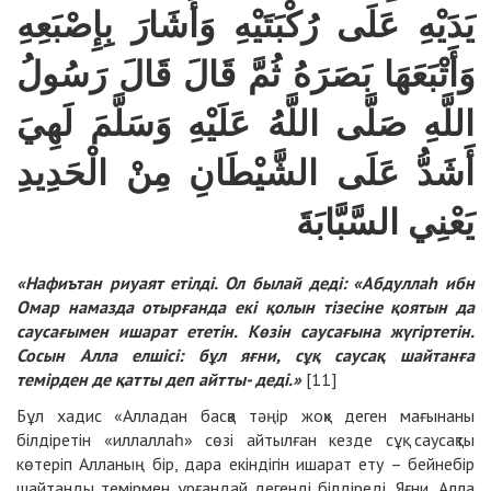
يَدَيْهِ عَلَى رُكْبَتَيْهِ وَأَشَارَ بِإِصْبَعِهِ
وَأَتْبَعَهَا بَصَرَهُ ثُمَّ قَالَ قَالَ رَسُولُ
اللَّهِ صَلَّى اللَّهُ عَلَيْهِ وَسَلَّمَ لَهِيَ
أَشَدُّ عَلَى الشَّيْطَانِ مِنْ الْحَدِيدِ
يَعْنِي السَّبَّابَةَ
«Нафиътан риуаят етілді. Ол былай деді: «Абдуллаһ ибн
Омар намазда отырғанда екі қолын тізесіне қоятын да
саусағымен ишарат ететін. Көзін саусағына жүгіртетін.
Сосын Алла елшісі: бұл яғни, сұқ саусақ шайтанға
темірден де қатты деп айтты- деді.»
[11]
Бұл хадис «Алладан басқа тәңір жоқ» деген мағынаны
білдіретін «иллаллаһ» сөзі айтылған кезде сұқ саусақты
көтеріп Алланың бір, дара екіндігін ишарат ету – бейнебір
шайтанды темірмен ұрғандай дегенді білдіреді. Яғни, Алла