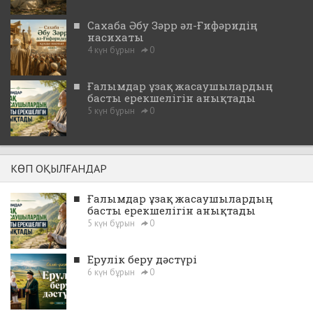
■
Сахаба Әбу Зәрр әл-Ғифәридің
насихаты
4 күн бұрын
0
■
Ғалымдар ұзақ жасаушылардың
басты ерекшелігін анықтады
5 күн бұрын
0
КӨП ОҚЫЛҒАНДАР
■
Ғалымдар ұзақ жасаушылардың
басты ерекшелігін анықтады
5 күн бұрын
0
■
Ерулік беру дәстүрі
6 күн бұрын
0