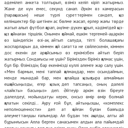
әдемілеп анкета толтырып, өзіміз келіп кіріп жатырмыз.
Және де күн емес, секунд санап. Әркім өз камерасын
(парақшасын) неше түрлі суреттерімен сәндеп, қыз
келіншектер бір шетінен ас бөлме жасап, ерлер жағы төрде
жатып алып футбол қарап, әңгіме-дүкен құрып, кәдімгідей қыз-
қыз қайнаған тіршілік. Онымен қоймай, ешкім тергемей-ақ, әркім
өз ішіндегісін өзі-ақ айтып салуда, тіпті болашақтағы
жоспарларын да, кіммен қай сағатта не сөйлескенін, кіммен
дос екенін де әрқайсымыз өз еркімізбен айтып беріп
жатырмыз. Сондағысы не үшін? Бірімізден біріміз қалмас үшін,
бұл бір. Өзіміздің бар екенімізді күллі әлемге жар салу үшін.
«Мен бармын, мені таппай қалмаңдар, мен осындаймын,
менде мынадай бар, мен қалайша қызықтыра алмаймын
ешқайсыңызды, егер қызық деп тапсаңыз, оның дәлелі
«лайкты» басыңыз» деп. Әйтеуір әркім өзін біреуге
дәлелдеуі, мойындатуы керек, онсыз өмір өмір болмай
қалатын секілді... Ауру ғой бұл, айтыңызшы, «комплекс
неполноценности» деп ат қойған бұған баяғыда
әлеуметтанушы ғалымдар. Ал бұдан тек ақылды, алты ай
бұрынғысын Алла берген санасымен алдын ала пайымдай