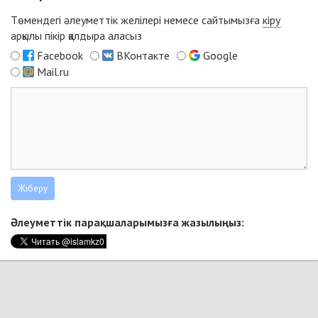
Төмендегі әлеуметтік желілері немесе сайтымызға
кіру
арқылы пікір қалдыра аласыз
Facebook
ВКонтакте
Google
Mail.ru
Әлеуметтік парақшаларымызға жазылыңыз: