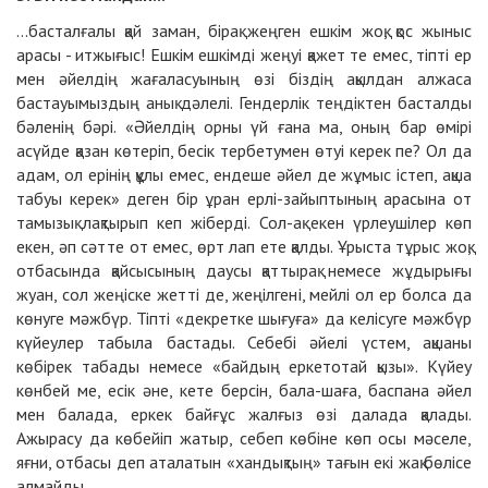
...басталғалы қай заман, бірақ жеңген ешкім жоқ, қос жыныс
арасы - итжығыс! Ешкім ешкімді жеңуі қажет те емес, тіпті ер
мен әйелдің жағаласуының өзі біздің ақылдан алжаса
бастауымыздың анық дәлелі. Гендерлік теңдіктен басталды
бәленің бәрі. «Әйелдің орны үй ғана ма, оның бар өмірі
асүйде қазан көтеріп, бесік тербетумен өтуі керек пе? Ол да
адам, ол ерінің құлы емес, ендеше әйел де жұмыс істеп, ақша
табуы керек» деген бір ұран ерлі-зайыптының арасына от
тамызық лақтырып кеп жіберді. Сол-ақ екен үрлеушілер көп
екен, әп сәтте от емес, өрт лап ете қалды. Ұрыста тұрыс жоқ,
отбасында қайсысының даусы қаттырақ немесе жұдырығы
жуан, сол жеңіске жетті де, жеңілгені, мейлі ол ер болса да
көнуге мәжбүр. Тіпті «декретке шығуға» да келісуге мәжбүр
күйеулер табыла бастады. Себебі әйелі үстем, ақшаны
көбірек табады немесе «байдың еркетотай қызы». Күйеу
көнбей ме, есік әне, кете берсін, бала-шаға, баспана әйел
мен балада, еркек байғұс жалғыз өзі далада қалады.
Ажырасу да көбейіп жатыр, себеп көбіне көп осы мәселе,
яғни, отбасы деп аталатын «хандықтың» тағын екі жақ бөлісе
алмайды.