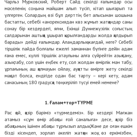
Чарльз Мурковский, Роберт Сайд секілді ғалымдар осы
мәселенің соңына майшам алып түсіп, кітап шығарып та
үлгерген. Солардың өзі бұл дерттің бет алысынан шошына
бастапты, себебі «анорексиядан көз жұмып жатқандар саны
сонау бір кездердегі, яғни, Екінші Дүниежүзілік соғыстың
салдарынан аштыққа ұшырап қырылғандарды жолда қалдырып
барады» дейді ғалымдар. Алаңдарлық жағдай, неге? Себебі
тіршілік пайда болғалы ежелгі заманнан бүгінге дейін адам
ғана емес, күллі тіршілік атаулыны алға сүйрейтін азықтану,
азық табу, сол үшін еңбек ету, сол жолдан өмірлік мән табу,
ұрпағының аш қалмауын ойлау, ауқатты өмірге жету секілді
мақсат болса, ендігіде одан бас тарту – кері кету, адам
санасының 180 градусқа төңкеріліп түсуі емей немене?
1.
Ғалам+тор=ТҮРМЕ
Рас қой, қазір бәріміз «түрмедеміз». Бір кездері Мағжан
атамыз «сұм өмір абақты ғой саналыға» десе, қазір біз
абақтының ішінен абақты тұрғызып алдық. Және де оған ешкім
бізді кісендеп, зорлап әкеліп жатқан жоқ, өз еркімізбен,