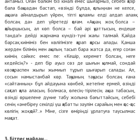
айтамыз. Оған бәлкім біз кінәлі емес шығармыз, себебі қазір
бала бақшадан бастап, «өзіңді бұлда, қолыңнан не келсе,
ақшаға айналдырып үйрен, тіпті қылаяғы елді алдап алаяқ
болсаң да» деп үйретеді қоғам. «Ақшаң жоқ болса –
қайыршысың, ал көп болса – бай әрі қуаттысың, ендеше
таңда!» дейді жарнама күндіз-түні жағы талмай. Қайда
барсақ киіміміз бен көлігімізге қарап қарсы алады. Қанша
жерден білімің мен ақылың тасып бара жатса да, егер соған
киімің сәйкес емес пе: «Кешір, керемет болсаң, неге
кедейсің?» - деп бір ауыз сөз де шығын қылмай, сондай
көзқараспен жылы жымиып тұрып шығарып салады. Ал,
сосын намыстанбай көр. Тақуаның тақуасы болсаң ғана
«сайтанның» бұл айдауына көнбей, жетегіне ермей, өзіңді
сақтап қала аласың. Болмаса, өлесің-тірілесің ақша табасың,
өзіңді өршелене дүние табу жолына бағыттайсың, себебі
сенің «әнебіреу секілді үш қабатты зәулім сарайың мен қос-қос
көлігің жоқ қой?..» Міне, сізге өміріңді ұрлатуға таусылмас
мақсат.
3. Бітпес майдан...