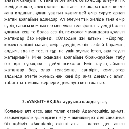
алатын санаулы топ қана әзірге аман. Олар ешбір әлеуметтік
желіде жоқтар, электронды поштаны тек ақпарат қажет кезде
ғана қолданып, қалған уақытын кәдімгідей өмір сүруге арнап
жатқан қарапайым адамдар. Ал әлеуметтік желіде ғана өмір
сүріп, санасы компьютер мен ұялы телефонға тәуелді болып
қалғанын кеш те болса сезініп, психолог мамандарға қаралып
жатқандар бар көрінеді. «Олардың жиі қоятыны: «Дәрігер,
көмектесіңізші маған, өмір сүрудің мәнін сезбей барамын,
алдымызда не тосып тұр, не үшін жұмыс істеп, ақша тауып
жатырмын?» Міне осындай қарапайым бірақ жауабын табу
өте қиын сұрақтар» - дейді психолог. Емін тауып, айығып
жатқандар бар, олар телефонды сөндіріп, компьютер
алдында өтетін жұмысынан кемі бір айға демалыс алып,
табиғаты тамаша жерлерге демалуға кетіп жатыр.
2.
«УАҚЫТ- АҚША» ауруына шалдықтық
Қолымыз қалт етсе, ақша талап етеміз. Адамгершілік, ар-ұят,
ағайынгершілік үшін қызмет ету – ақымақтың ісі деп санаймыз
біз көбіміз. «Ақкөңілдің екінші аты – «лох» деп ашып