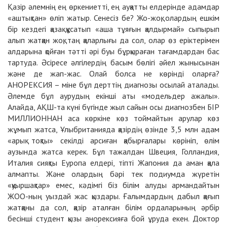
Қазір әлемнің ең өркениетті, ең ауқатты елдерінде адамдар
«аштықтан» өліп жатыр. Сенесіз бе? Жо-жоқ, олардың ешкім
бір кездегі қазақ құсатып «аша тұяғын қалдырмай» сыпырып
алып жатқан жоқ, таң қаларлығы да сол, олар өз еріктерімен
алдарына қойған тәтті әрі буы бұрқыраған тағамдардан бас
тартуда. Әсіресе әлгілердің басым бөлігі әйел жынысынан
және де жап-жас. Олай болса не көрінді оларға?
АНОРЕКСИЯ – міне бұл дерттің диагнозы осылай аталады.
Әлемде бұл аурудың екінші аты «модельдер ажалы».
Алайда, АҚШ-та күні бүгінде жыл сайын осы диагнозбен БІР
МИЛЛИОННАН аса көркіне көз тоймайтын арулар көз
жұмып жатса, Ұлыбританияда қазірдің өзінде 3,5 млн адам
«арық тоқты» секілді арсиған қабырғалары көрініп, өлім
аузында жатса керек. Бұл тажалдан Швеция, Голландия,
Италия сияқты Еуропа елдері, тіпті Жапония да аман қала
алмапты. Және олардың бәрі тек подиумда жүретін
«қуыршақтар» емес, кәдімгі біз білім алуды армандайтын
ЖОО-ның уыздай жас қыздары. Ғалымдардың дабыл қағып
жатқаны да сол, қазір аталған білім ордаларының әрбір
бесінші студент қызы анорексияға бой ұруда екен. Доктор