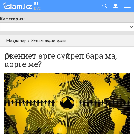
қаз
рус
Категория:
Мақалалар
›
Ислам және қоғам
Өркениет өрге сүйреп бара ма,
көрге ме?