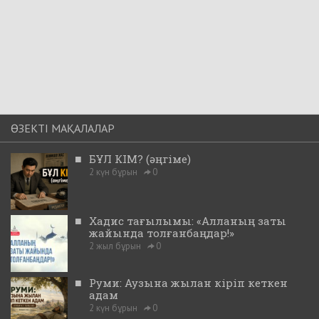
ӨЗЕКТІ МАҚАЛАЛАР
■
БҰЛ КІМ? (әңгіме)
2 күн бұрын
0
■
Хадис тағылымы: «Алланың заты
жайында толғанбаңдар!»
2 жыл бұрын
0
■
Руми: Аузына жылан кіріп кеткен
адам
2 күн бұрын
0