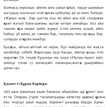
Болмаса, керісінше, әйелін алға салып қойып, төрде шалжиып
жатудың ләззатын сезіп қалған күйеулер де аз емес бүгінде.
«Жұмыс жоқ» - бар сылтау осы. Ал әйел ана ғой, сондықтан
қарап жатып бала-шағаны аштан өлтіре алмайды. Боз ала
таңнан қара кешке дейін жұмыс істеп келгені аздай, әйел
байғұс үй ішінің де тамағы бар, тазалығы мен кір-қоңы бар,
соларды атқаруға мәжбүр.
Қысқасы, айтып-айтпай не керек, бұл майданда екі жақ та
жеңбейді, себебі Жаратушы ерді басшы, әйелді қосшы етіп
жаратқан. Ол теңдік бұзылды ма, онда «Мұзды мұхит еріп,
әлемді топан су алғандай» ғаламдық апатқа ұшыраймыз
деген сөз.
Қасиетті Құран Кәрімде:
«Біз шын мәнісінде адам баласын абыройлы әрі құрмет иесі
еттік. Оларды (түрлі тасымалдаушы көліктер арқылы) құрлық
пен теңізде алып жүрдік. Керемет ризықтар бердік. Бұған