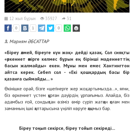
12 жыл бұрын
35927
31
0
1
0
Мәриям ӘБСАТТАР
«Біреу өлмей, біреуге күн жоқ» дейді қазақ. Сол сияқты
«өркениет өмірге келмес бұрын ең бірінші мәдениеттің
басын жалмайды» екен. Мұны мен емес Хантингтон
айтса керек. Себеп сол - «Екі қошқардың басы бір
қазанға сыймайды... »
Өкінішке орай, бізге «шегінерге жер жоқ, артымызда...», яғни,
біз өркениет үстем құрған дәуірдің ұрпағымыз. Алайда, біз
адамбыз ғой, сондықтан өзіміз өмір сүріп жатқан қоғам мен
заманның ішкі қалтарысына үңіліп көруге қақымыз бар.
Біреу тоңып секірсе, біреу тойып секіреді...