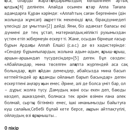
қоса, оларды жаратқандарымыздың көпшілігінен артық
қылдық»[4] делінген. Алайда осымен қатар Алла Тағала
адамдарға Құран кәрімде: «Аллаһтың саған бергенінен (дін
жолында жұмсап) ақыреттік мекеніңді қала, бірақ дүниедегі
үлесіңді де ұмытпа»[2] дейді. Яғни, біз адамзат баласы екі
дүниені де тең ұстап, материалдық иігілікті рухымыздан
үстем етіп жібермеуін ескертті. Және, осыдан бірнеше ғасыр
бұрын Ардақты Аллаh Елшісі (с.а.с.) де өз хадистерінде:
«Сендер бұрынғылардың жолына адым-адым, қарыш-қарыш,
аршын-аршындап түсудесіңдер»[5] деген. Бұл сөзден:
«Абайлаңдар, мина төселген алқапта жүргендей аса сақ
болыңдар, қауіп қайдан демеңдер, абайсызда мина басып
кетпейтіндей әр қадамды ойланып барып басыңдар» деген
ескертпені аңғару қиын емес. Әрине, әлі де болса үміт бар, ол
– дұрыс жолға түсу. Дамудың жөні осы екен деп, баюды
көздеп, ашкөзденіп, болмаса тек әркім өзімен ғана әлек
болмай, сыртқы бітіміміз емес, ішкі иманымызды байытуға
күш салайық. Себебі бұлай кете берсе, ақырын айтпақ түгілі,
ойлаудың өзі қорқынышты...
0
пікір