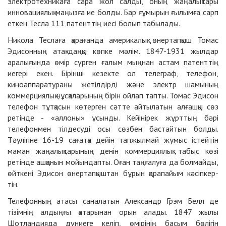
электротехникаға сара жол салды, оның жаңалықтары
инновациялық маңызға ие болды. Бар ғұмырын ғылымға сарп
еткен Тесла 111 патенттің иесі болып табылады.
Никола Теслаға қарағанда америкалық өнертапқыш Томас
Эдисонның атақ-даңқы көпке мәлім. 1847-1931 жылдар
аралығында өмір сүрген ғалым мыңнан астам патенттің
иегері екен. Бірінші кезекте ол телеграф, телефон,
киноаппаратураны жетілдірді және электр шамының
коммерциялық нұсқаларының бірін ойлап тапты. Томас Эдисон
телефон тұтқасын көтерген сәтте айтылатын алғашқы сөз
ретінде - «аллоны» ұсынды. Кейінірек жұрттың бәрі
телефонмен тілдесуді осы сөзбен бастайтын болды.
Тәулігіне 16-19 сағатқа дейін тапжылмай жұмыс істейтін
маман жаңалықтарының денін коммерциялық табыс көзі
ретінде ашқанын мойындапты. Оған таңғалуға да болмайды,
өйткені Эдисон өнертапқыштан бұрын қарапайым кәсіпкер-
тін.
Телефонның атасы саналатын Александр Грэм Белл де
тізімнің алдыңғы қатарынан орын алады. 1847 жылы
Шотландияда дүниеге келіп, өмірінің басым бөлігін