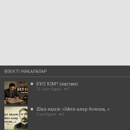
ӨЗЕКТІ МАҚАЛАЛАР
■
БҰЛ КІМ? (әңгіме)
21 сағат бұрын
0
■
Шал ақын: «Әйел алар болсаң...»
3 күн бұрын
0