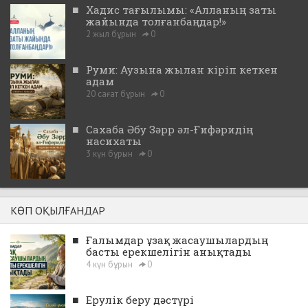
■
Хадис тағылымы: «Алланың заты
жайында толғанбаңдар!»
2 жыл бұрын
0
■
Руми: Аузына жылан кіріп кеткен
адам
20 сағат бұрын
0
■
Сахаба Әбу Зәрр әл-Ғифәридің
насихаты
3 күн бұрын
0
КӨП ОҚЫЛҒАНДАР
■
Ғалымдар ұзақ жасаушылардың
басты ерекшелігін анықтады
4 күн бұрын
0
■
Ерулік беру дәстүрі