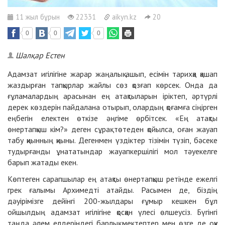
11 жыл бұрын
22331
aikyn.kz
20
0
0
0
Шалқар Естен
Адамзат игілігіне жарар жаңалық ашып, есімін тарихқа қашап
жаздырған тапқырлар жайлы сөз қозғап көрсек. Онда да
ғұламалардың арасынан ең атақтыларын іріктеп, әртүрлі
дерек көздерін пайдалана отырып, олардың қоғамға сіңірген
еңбегін електен өткізе әңгіме өрбітсек. «Ең атақты
өнертапқыш кім?» деген сұрақ төтеден қойылса, оған жауап
табу қиынның қиыны. Дегенмен үздіктер тізімін түзіп, бәсеке
тудырғанды ұнататындар жауапкершілігі мол тәуекелге
барып жатады екен.
Көптеген сарапшылар ең атақты өнертапқыш ретінде ежелгі
грек ғалымы Архимедті атайды. Расымен де, біздің
дәуірімізге дейінгі 200-жылдары ғұмыр кешкен бұл
ойшылдың адамзат игілігіне қосқан үлесі өлшеусіз. Бүгінгі
таңда әлем елдеріндегі барлық мектептер мен өзге де оқу