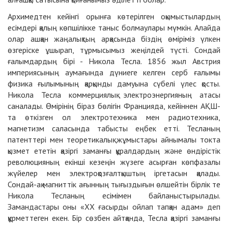
Архимедтен кейінгі орынға көтерілген оқымыстылардың
есімдері қалың көпшілікке таныс болмаулары мүмкін. Алайда
олар ашқан жаңалықтың арқасында біздің өміріміз үлкен
өзгеріске ұшырап, тұрмысымыз жеңілдей түсті. Сондай
ғалымдардың бірі - Никола Тесла. 1856 жыл Австрия
империясының аумағында дүниеге келген серб ғалымы
физика ғылымының қарқынды дамуына сүбелі үлес қосты.
Никола Тесла коммерциялық электроэнергияның атасы
саналады. Өмірінің біраз бөлігін Францияда, кейіннен АҚШ-
та өткізген ол электротехника мен радиотехника,
магнетизм саласында табысты еңбек етті. Тесланың
патенттері мен теоретикалық жұмыстары айнымалы токта
қызмет ететін қазіргі заманғы құралдардың және өндірістік
революцияның екінші кезеңін жүзеге асырған көпфазалы
жүйелер мен электроқозғалтқыштың іргетасын қалады.
Сондай-ақ магниттік ағынның тығыздығын өлшейтін бірлік те
Никола Тесланың есімімен байланыстырылады.
Замандастары оны «ХХ ғасырды ойлап тапқан адам» деп
құрметтеген екен. Бір сөзбен айтқанда, Тесла қазіргі заманғы