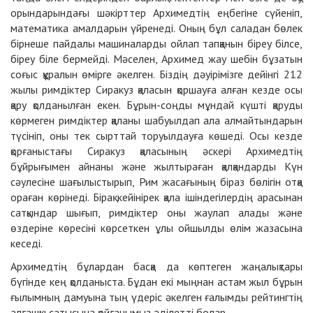
орындарындағы шәкірттер Архимедтің еңбегіне сүйеніп,
математика амалдарын үйренеді. Оның бұл саладан бөлек
бірнеше пайдалы машиналарды ойлап тапқанын біреу білсе,
біреу біле бермейді. Мәселен, Архимед жау шебін бұзатын
соғыс құралын өмірге әкелген. Біздің дәуірімізге дейінгі 212
жылы римдіктер Сиракуз қаласын қоршауға алған кезде осы
қару қолданылған екен. Бұрын-соңды мұндай күшті қаруды
көрмеген римдіктер қаланы шабуылдап ала алмайтындарын
түсініп, оны тек сырттай торуылдауға көшеді. Осы кезде
қорғаныстағы Сиракуз қаласының әскері Архимедтің
бұйрығымен айнаны және жылтыраған қалқандарды Күн
сәулесіне шағылыстырып, Рим жасағының біраз бөлігін отқа
ораған көрінеді. Бірақ кейінірек қала ішіндегілердің арасынан
сатқындар шығып, римдіктер оны жаулап алады және
өздеріне көресіні көрсеткен ұлы ойшылды өлім жазасына
кеседі.
Архимедтің бұлардан басқа да көптеген жаңалықтары
бүгінде кең қолданыста. Бұдан екі мыңнан астам жыл бұрын
ғылымның дамуына тың үдеріс әкелген ғалымды рейтингтің
алғашқы сатысына қойғанымыз әділетті болар.