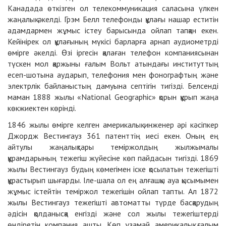
Канадада өткізген ол телекоммуникация саласына үлкен
жаңалық әкелді. Грэм Белл те­лефонды құлағы нашар еститін
адамдармен жұмыс істеу барысында ойлап тапқан екен.
Кейінірек ол құлағының мүкісі барларға арнап аудиометрді
өмірге әкелді. Өзі іргесін қалаған телефон компаниясынан
түскен мол қаржыны ғалым Вольт атындағы инс­титуттың
есеп-шотына аударып, телефония мен фонографтың және
электрлік байланыстың дамуына септігін тигізді. Белсенді
маман 1888 жылы «National Geographic» қорын құрып жаңа
көкжиектен көрінді.
1846 жылы өмірге келген америкалық инженер әрі кәсіпкер
Джордж Вестингауз 361 патенттің иесі екен. Оның ең
айтулы жаңалықтары теміржолдың жылжымалы
құрамдарының тежегіш жүйесіне көп пайдасын тигізді. 1869
жылы Вестингауз будың көмегімен іске қосылатын тежегішті
құрастырып шығарды. Іле-шала ол ең алғашқы ауа қысымымен
жұмыс істейтін теміржол тежегішін ойлап тапты. Ал 1872
жылы Вестингауз тежегішті автоматты түрде басқарудың
әдісін қолданысқа енгізді және сол жылы тежегіштерді
өндіретін компания ашты. Көп ұзамай америкалық ғалым