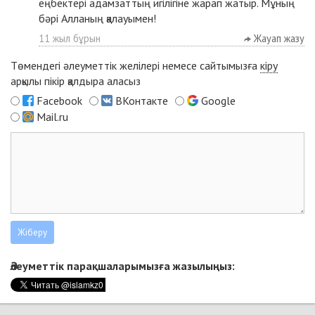
еңбектері адамзаттың игілігіне жарап жатыр. Мұның
бәрі Алланың қалауымен!
11 жыл бұрын
Жауап жазу
Төмендегі әлеуметтік желілері немесе сайтымызға
кіру
арқылы пікір қалдыра аласыз
Facebook
ВКонтакте
Google
Mail.ru
Әлеуметтік парақшаларымызға жазылыңыз: