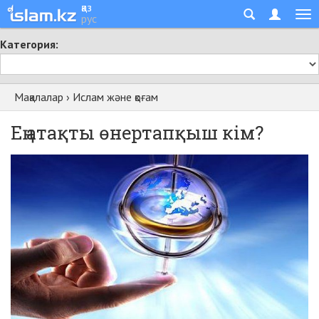
қаз
рус
Категория:
Мақалалар
›
Ислам және қоғам
Ең атақты өнертапқыш кім?