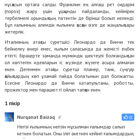
нұсқасын ортаға салды. Франклин ең алғаш рет оқ-дәріні
(порох) жару үшін ұшқынды пайдаланды, кейінірек
тербелмелі орындықтың патентін де бірінші болып иеленді.
Бұл ғалымның әлемдік ғылымға қосқан өзге де жаңалықтары
жетерлік.
Италияның атақты суретшісі Леонардо да Винчи тек
бейнелеу өнері емес, ғылым саласында да жемісті еңбек
етіпті. Бірақ ерте заманда мүмкіндік шектеулі болғандықтан
ол көптеген идеяларын іс жүзінде жүзеге асыра алмаған
екен. Дегенмен атақты суретші планер, танк, сүңгуір
қайықтардың көп ұзамай пайда болатынын дәл болжапты.
Есесіне Леонардо да Винчи ка­тапультаны, роботты,
прожектор мен парашютті ойлап тапқан екен.
1
пікір
Nurqanat Baizaq
0
Негізі ғылымның негізін мұсылман ғалымдар салып
кеткен болатын. Оны іліп әкеткен кейінгі ғалымдардың