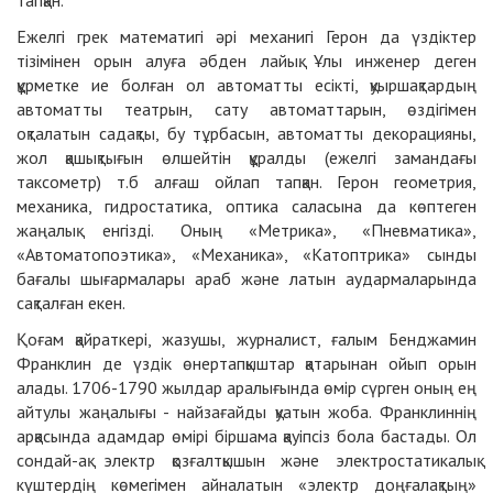
тапқан.
Ежелгі грек математигі әрі механигі Герон да үздіктер
тізімінен орын алуға әбден лайық. Ұлы инженер деген
құрметке ие болған ол автоматты есікті, қуыршақтардың
автоматты театрын, сату автоматтарын, өздігімен
оқталатын садақты, бу тұрбасын, автоматты декорацияны,
жол қашықтығын өлшейтін құралды (ежелгі замандағы
таксометр) т.б алғаш ойлап тапқан. Герон геометрия,
механика, гидростатика, оптика саласына да көптеген
жаңалық енгізді. Оның «Метрика», «Пневматика»,
«Автомато­поэтика», «Механика», «Катоптрика» сынды
бағалы шығармалары араб және латын аудармаларында
сақталған екен.
Қоғам қайраткері, жазушы, журналист, ғалым Бенджамин
Франклин де үздік өнертапқыштар қатарынан ойып орын
алады. 1706-1790 жылдар аралығында өмір сүрген оның ең
айтулы жаңалығы - найзағайды қуатын жоба. Франклиннің
арқасында адамдар өмірі біршама қауіпсіз бола бастады. Ол
сондай-ақ электр қозғалтқышын және электростатикалық
күштердің көмегімен айналатын «электр доңғалақтың»