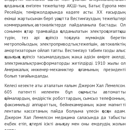
қолданысқа енгізген тежегіштер АҚШ-тың, Батыс Еуропа мен
Ресейдің теміржолдарында кәдеге асты. ХХ ғасырдың
екінші жартысынан бергі уақытта Вестингауздың тежегіштері
коммерциялық автокөліктерде пайдаланыла бастады. Ол
сонымен қатар трамвайда қолданылатын электроқозғалтқыш
түрін, тез әрі қауіпсіз тоқтауға мүмкіндік беретін
метропойыздың электроприводтық тежегішін, автокөліктің
амортизаторын ойлап тапты. Вестингауз табиғи газды алыс
қашықтыққа қауіпсіз тасымалдаудың жаңа әдісін өмірге әкелді,
электрикалық трансформаторды жетілдірді. 1910 жылы ол
Америкалық инженер-механиктер қоғамының президенті
болып тағайындалды.
Келесі кезекте аты аталатын ғалым Джером Хал Лемелсон.
605 патентті иеленген бұл оқымысты автоматты
қоймалардың, өндірістік роботтардың, сымсыз телефонның,
факсимильді аппараттың, бейнекамераның және магнитті
ленталы кассетаның пай­да болуына үлесін қосқан адам.
Джером Хал Лемелсон медицина саласында да табысты
еңбек етіп, қатерлі ісікті анықтау мен оны емдеудің жолын