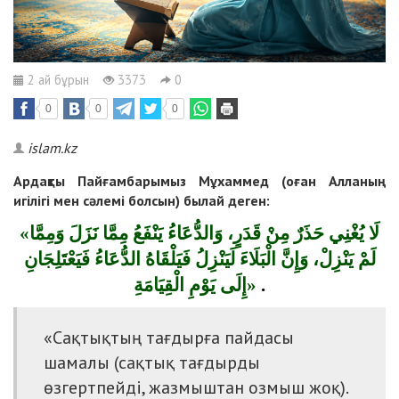
2 ай бұрын
3373
0
0
0
0
islam.kz
Ардақты Пайғамбарымыз Мұхаммед (оған Алланың
игілігі мен сәлемі болсын) былай деген:
«
لَا يُغْنِي حَذَرٌ مِنْ قَدَرٍ، وَالدُّعَاءُ يَنْفَعُ مِمَّا نَزَلَ وَمِمَّا
لَمْ يَنْزِلْ، وَإِنَّ الْبَلَاءَ لَيَنْزِلُ فَيَلْقَاهُ الدُّعَاءُ فَيَعْتَلِجَانِ
إِلَى يَوْمِ الْقِيَامَةِ
»
.
«Сақтықтың тағдырға пайдасы
шамалы (сақтық тағдырды
өзгертпейді, жазмыштан озмыш жоқ).