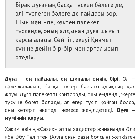
Бірақ дұғаның басқа түскен бәлеге де,
әлі түспеген бәлеге де пайдасы зор.
Шын мәнінде, көктен пәлекет
түскенде, оның алдынан дұға шығып
қарсы алады. Сөйтіп, екеуі Қиямет
күніне дейін бір-бірімен арпалысып
өтеді».
Дұға – ең пайдалы, ең шипалы емнің бірі.
Ол –
пәле-жаланың, басқа түсер бақытсыздықтың қас
жауы. Дұға пәлекетті қайтарады, оны емдейді, жерге
түсуіне бөгет болады, ал егер түсіп қойған болса,
оны көтеріп әкетеді немесе жеңілдетеді.
Дұға –
мүміннің қаруы.
Хаким өзінің «Сахих» атты хадистер жинағында Әли
ибн Әбу Тәліптен (Алла оған разы болсын) жеткізген