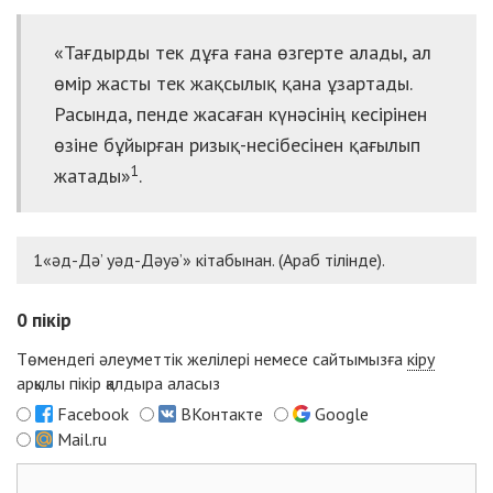
«Тағдырды тек дұға ғана өзгерте алады, ал
өмір жасты тек жақсылық қана ұзартады.
Расында, пенде жасаған күнәсінің кесірінен
өзіне бұйырған ризық-несібесінен қағылып
1
жатады»
.
1«әд-Дә
’
уәд-Дәуә
’
» кітабынан. (Араб тілінде).
0
пікір
Төмендегі әлеуметтік желілері немесе сайтымызға
кіру
арқылы пікір қалдыра аласыз
Facebook
ВКонтакте
Google
Mail.ru