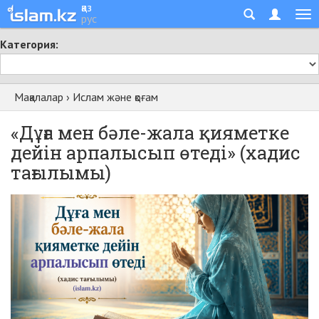
қаз
рус
Категория:
Мақалалар
›
Ислам және қоғам
«Дұға мен бәле-жала қияметке
дейін арпалысып өтеді» (хадис
тағылымы)