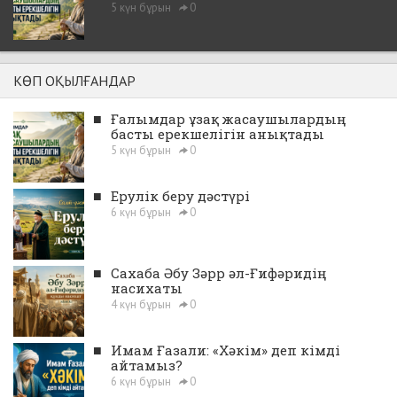
5 күн бұрын
0
КӨП ОҚЫЛҒАНДАР
■
Ғалымдар ұзақ жасаушылардың
басты ерекшелігін анықтады
5 күн бұрын
0
■
Ерулік беру дәстүрі
6 күн бұрын
0
■
Сахаба Әбу Зәрр әл-Ғифәридің
насихаты
4 күн бұрын
0
■
Имам Ғазали: «Хәкім» деп кімді
айтамыз?
6 күн бұрын
0