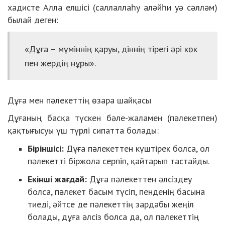
хадисте Алла елшісі (саллаллаһу аләйһи уә сәлләм)
былай деген:
«Дұға – мүміннің қаруы, діннің тірегі әрі көк
пен жердің нұры».
Дұға мен пәлекеттің өзара шайқасы
Дұғаның басқа түскен бәле-жаламен (пәлекетпен)
қақтығысуы үш түрлі сипатта болады:
Бірінші
сі
:
Дұға пәлекеттен күштірек болса, ол
пәлекетті біржола серпіп, қайтарып тастайды.
Екінші жағдай:
Дұға пәлекеттен әлсіздеу
болса, пәлекет басым түсіп, пенденің басына
тиеді, әйтсе де пәлекеттің зардабы жеңіл
болады, дұға әлсіз болса да, ол пәлекеттің