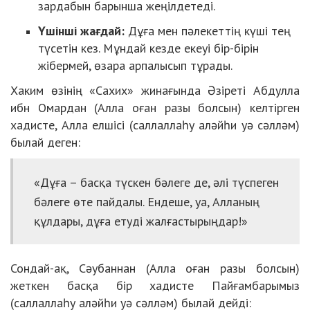
зардабын барынша жеңілдетеді.
Үшінші жағдай:
Дұға мен пәлекеттің күші тең
түсетін кез. Мұндай кезде екеуі бір-бірін
жібермей, өзара арпалысып тұрады.
Хаким өзінің «Сахих» жинағында Әзіреті Абдулла
ибн Омардан (Алла оған разы болсын) келтірген
хадисте, Алла елшісі (саллаллаһу аләйһи уә сәлләм)
былай деген:
«Дұға – басқа түскен бәлеге де, әлі түспеген
бәлеге өте пайдалы. Ендеше, уа, Алланың
құлдары, дұға етуді жалғастырыңдар!»
Сондай-ақ, Сәубаннан (Алла оған разы болсын)
жеткен басқа бір хадисте Пайғамбарымыз
(саллаллаһу аләйһи уә сәлләм) былай дейді: