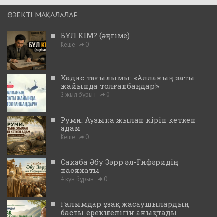
ӨЗЕКТІ МАҚАЛАЛАР
■
БҰЛ КІМ? (әңгіме)
Кеше
0
■
Хадис тағылымы: «Алланың заты
жайында толғанбаңдар!»
2 жыл бұрын
0
■
Руми: Аузына жылан кіріп кеткен
адам
Кеше
0
■
Сахаба Әбу Зәрр әл-Ғифәридің
насихаты
4 күн бұрын
0
■
Ғалымдар ұзақ жасаушылардың
басты ерекшелігін анықтады