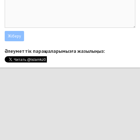
Әлеуметтік парақшаларымызға жазылыңыз: