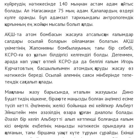
күйреудің нәтижесінде 140 мыңнан астам адам қайтыс
болады. Ал Нагасакиде 75 мың адам. Қалалардың өздері
күлге оранды. Бұл адамзат тарихындағы антропогендік
қырғынның ең жойқын мысалы болып қалды.
АҚШ-та атом бомбасын жасауға атсалысқан ғалымдар
салдары осылай боларын ойламаған болатын. АҚШ
үкіметінің Жапонияны бомбылауының тағы бір себебі,
КСРО-ға өз қуатын білдіргісі келгендігі болды. Дегенмен,
арада көп уақыт өтпей КСРО-да да белгілі ғалым Игорь
Курчатовтың басшылығымен атомдық қаруды жасау өз
нәтижесін береді. Осылай әлемнің саяси мінберінде тепе-
теңдік сақталып қалады.
Мақаланы жазу барысында, итальян жазушысы Дино
Буцаттидің кішкене, бірақ өте маңызды болған әңгімесі есіме
түсіп кетті. Әңгіменің желісі бойынша екі кейіпкер Альберт
Эйнштейн мен әзәзілдің өзара құрған диалогы болады.
Әзәзіл бір келіп Альбертті алып кетпекші болғанда ғалым
кісі өмірлік еңбегінің маңызды нәтижесін орындауға аз
қалғанын, тағы біршама уақыт күте тұруын сұрайды. Екінші