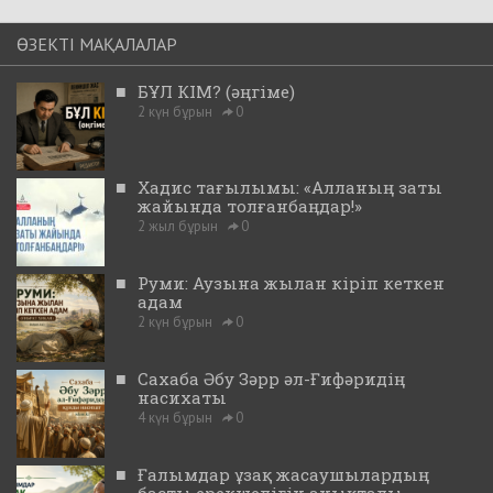
ӨЗЕКТІ МАҚАЛАЛАР
■
БҰЛ КІМ? (әңгіме)
2 күн бұрын
0
■
Хадис тағылымы: «Алланың заты
жайында толғанбаңдар!»
2 жыл бұрын
0
■
Руми: Аузына жылан кіріп кеткен
адам
2 күн бұрын
0
■
Сахаба Әбу Зәрр әл-Ғифәридің
насихаты
4 күн бұрын
0
■
Ғалымдар ұзақ жасаушылардың