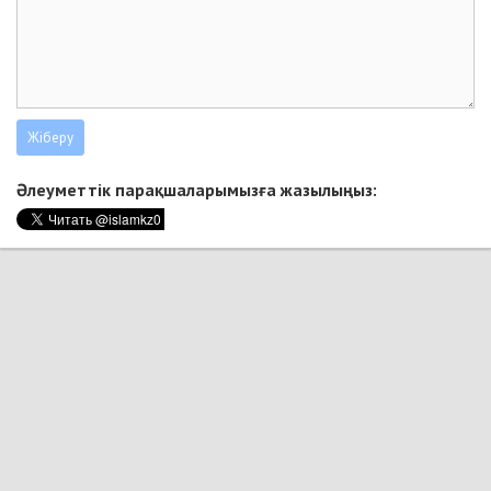
Әлеуметтік парақшаларымызға жазылыңыз: