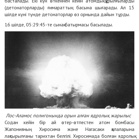
басталады. Екі күн өткеннен кейін атомдық құрылғыларды
(детонаторларды) ғимараттың басына шығарады. Ал 15
шілде күні түнде детонаторлар өз орнында дайын тұрды.
16 шілде, 05:29:45-те сынақ батырмасы басылады.
Лос-Аламос полигонында орын алған ядролық жарылыс
Содан кейін бір ай өтер-өтпестен атом бомбасы
Жапонияның Хиросима және Нагасаки қалаларына
лақтырылғаны тарихтан белгілі. Хиросимада болған ядролық