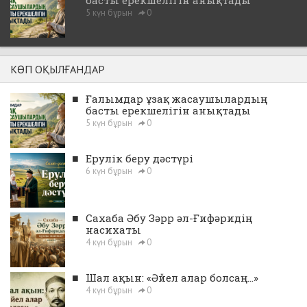
басты ерекшелігін анықтады
5 күн бұрын
0
КӨП ОҚЫЛҒАНДАР
■
Ғалымдар ұзақ жасаушылардың
басты ерекшелігін анықтады
5 күн бұрын
0
■
Ерулік беру дәстүрі
6 күн бұрын
0
■
Сахаба Әбу Зәрр әл-Ғифәридің
насихаты
4 күн бұрын
0
■
Шал ақын: «Әйел алар болсаң...»
4 күн бұрын
0