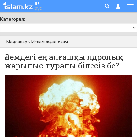
қаз
рус
Категория:
Мақалалар
›
Ислам және қоғам
Әлемдегі ең алғашқы ядролық
жарылыс туралы білесіз бе?