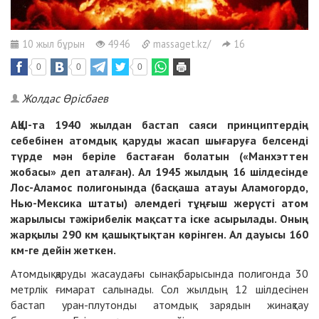
10 жыл бұрын
4946
massaget.kz/
16
0
0
0
Жолдас Өрісбаев
АҚШ-та 1940 жылдан бастап саяси принциптердің
себебінен атомдық қаруды жасап шығаруға белсенді
түрде мән беріле бастаған болатын («Манхэттен
жобасы» деп аталған). Ал 1945 жылдың 16 шілдесінде
Лос-Аламос полигонында (басқаша атауы Аламогордо,
Нью-Мексика штаты) әлемдегі тұңғыш жерүсті атом
жарылысы тәжірибелік мақсатта іске асырылады. Оның
жарқылы 290 км қашықтықтан көрінген. Ал дауысы 160
км-ге дейін жеткен.
Атомдық қаруды жасаудағы сынақ барысында полигонда 30
метрлік ғимарат салынады. Сол жылдың 12 шілдесінен
бастап уран-плутонды атомдық зарядын жинақтау