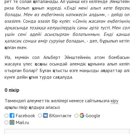
рет те солай қайталанады. Ал үшінші кез келгенде Эйнштейн
риза болып қуанып жүреді. «
Енді мені алып кете берсең
болады. Мен өз еңбегімнің нәтижесін алдым
», - дейді ол
әзәзілге. Сонда әзәзіл бір күліп: «
Сенің жасаған еңбегіңнің
арқасында тозаққа келушілердің саны арта түсті. Мен сол
үшін сені әдейі асықтырған болатынмын. Енді қанша
қаласаң сонша өмір сүруіңе болады
», - деп, бұрылып кетіп
қалған екен.
Иә, мүмкін сол Альберт Эйнштейннің атом бомбасын
жасауға үлес қосқаны осындай әлемдік қырғынға алып келіп
отырған болар? Бұған қатысты өзге маңызды ақпараттар әлі
күнге дейін құпия түрде сақталуда.
0
пікір
Төмендегі әлеуметтік желілері немесе сайтымызға
кіру
арқылы пікір қалдыра аласыз
Facebook
ВКонтакте
Google
Mail.ru