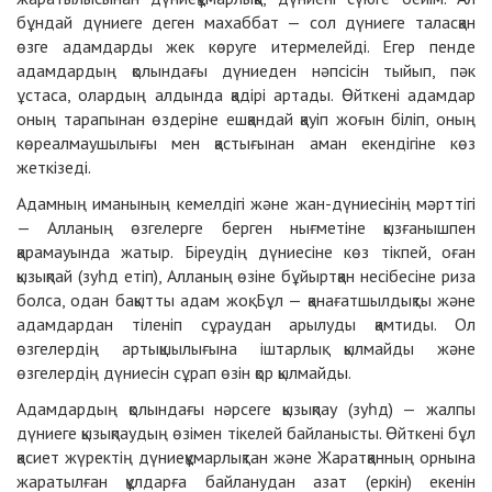
бұндай дүниеге деген махаббат — сол дүниеге таласқан
өзге адамдарды жек көруге итермелейді. Егер пенде
адамдардың қолындағы дүниеден нәпсісін тыйып, пәк
ұстаса, олардың алдында қадірі артады. Өйткені адамдар
оның тарапынан өздеріне ешқандай қауіп жоғын біліп, оның
көреалмаушылығы мен қастығынан аман екендігіне көз
жеткізеді.
Адамның иманының кемелдігі және жан-дүниесінің мәрттігі
— Алланың өзгелерге берген нығметіне қызғанышпен
қарамауында жатыр. Біреудің дүниесіне көз тікпей, оған
қызықпай (зуһд етіп), Алланың өзіне бұйыртқан несібесіне риза
болса, одан бақытты адам жоқ. Бұл — қанағатшылдықты және
адамдардан тіленіп сұраудан арылуды қамтиды. Ол
өзгелердің артықшылығына іштарлық қылмайды және
өзгелердің дүниесін сұрап өзін қор қылмайды.
Адамдардың қолындағы нәрсеге қызықпау (зуһд) — жалпы
дүниеге қызықпаудың өзімен тікелей байланысты. Өйткені бұл
қасиет жүректің дүниеқұмарлықтан және Жаратқанның орнына
жаратылған құлдарға байланудан азат (еркін) екенін