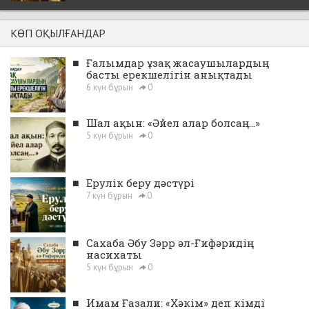
КӨП ОҚЫЛҒАНДАР
■
Ғалымдар ұзақ жасаушылардың
басты ерекшелігін анықтады
6 күн бұрын
0
■
Шал ақын: «Әйел алар болсаң...»
5 күн бұрын
0
■
Ерулік беру дәстүрі
7 күн бұрын
0
■
Сахаба Әбу Зәрр әл-Ғифәридің
насихаты
5 күн бұрын
0
■
Имам Ғазали: «Хәкім» деп кімді