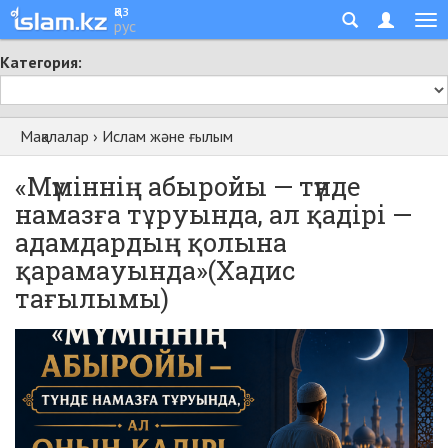
қаз
рус
Категория:
Мақалалар
›
Ислам және ғылым
«Мүміннің абыройы — түнде
намазға тұруында, ал қадірі —
адамдардың қолына
қарамауында»(Хадис
тағылымы)