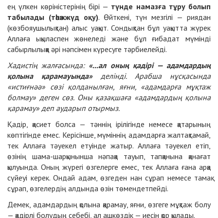
ең үлкен көріністерінің бірі —
түнде намазға тұру
болып
табылады
(тәһәжжүд
оқу
)
. Өйткені, түн мезгілі — риядан
(көзбояушылықтан) алыс уақыт. Сондықтан бұл уақытта жүрек
Аллаға ықыласпен жөнеледі және бұл ғибадат мүмінді
сабырлылыққа әрі нәпсімен күресуге тәрбиелейді.
Хадистің жалғасында:
«...ал оның
қадірі
— адамдард
ың
қолына қарамауында
»
делінді. Арабша нұсқасында
«истиғнәә» сөзі қолданылған, яғни, «адамдарға мұқтаж
болмау» деген сөз. Оны қазақшаға «адамдардың қолына
қарамау» деп аударып отырмыз.
Қадір, қасиет болса
— тәннің ірілігінде немесе қатарының
көптігінде емес. Керісінше, мүміннің адамдарға жалтақтамай,
тек Аллаға тәуекел етуінде жатыр. Аллаға тәуекел етіп,
өзінің шама-шарқынынша нәпақа тауып, тапқанына қанағат
қылуында. Оның жүрегі өзгелерге емес, тек Аллаға ғана арқа
сүйеуі керек. Ондай адам, өзгеден нан сұрап немесе тамақ
сұрап, өзгелердің алдында өзін төмендетпейді.
Демек, адамдардың қолына қарамау, яғни, өзгеге мұқтаж болу
— қадірлі болудың себебі, ал ашкөздік — иесін қор қылады.