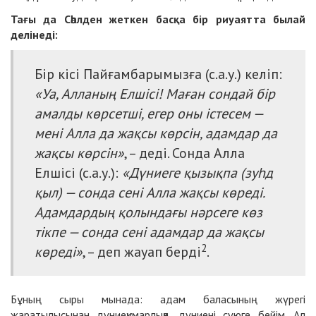
Тағы да Сәһлден жеткен
басқа бір р
иуаятта былай
делінеді:
Бір кісі Пайғамбарымызға (с.а.у.) келіп:
«Уа, Алланың Елшісі! Маған сондай бір
амалды көрсетші, егер оны істесем —
мені Алла да жақсы көрсін, адамдар да
жақсы көрсін»
, – деді. Сонда Алла
Елшісі (с.а.у.):
«Дүниеге қызықпа (зуһд
қыл) — сонда сені Алла жақсы көреді.
Адамдардың қолындағы нәрсеге көз
тікпе — сонда сені адамдар да жақсы
2
көреді»
, – деп жауап берді
.
Бұның сыры мынада: адам баласының жүрегі
жаратылысынан дүниеқұмарлыққа, дүниені сүюге бейім. Ал