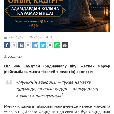
3 ай бұрын
2357
0
0
0
0
islam.kz
Сәһл ибн Саъдтан (радияллаһу әнһу) жеткен маруф
(пайғамбарымызға тікелей тірелетін) хадисте:
«Мүміннің абыройы — түнде намазға
тұруында, ал оның
қадірі
— адамдар
дың
1
қолына қарамауында
»
.
Мүміннің шынайы абыройы мал-дүниеде немесе мансапта
емес, оның Аллаға жақындығында екен. Ал бұл жақындықтың