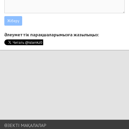
Әлеуметтік парақшаларымызға жазылыңыз:
ӨЗЕКТІ МАҚАЛАЛАР