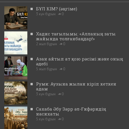
■
БҰЛ КІМ? (әңгіме)
3 күн бұрын
0
■
Хадис тағылымы: «Алланың заты
жайында толғанбаңдар!»
2 жыл бұрын
0
■
Азан айтып ат қою рәсімі және оның
әдебі
5 жыл бұрын
0
■
Руми: Аузына жылан кіріп кеткен
адам
3 күн бұрын
0
■
Сахаба Әбу Зәрр әл-Ғифәридің
насихаты
5 күн бұрын
0