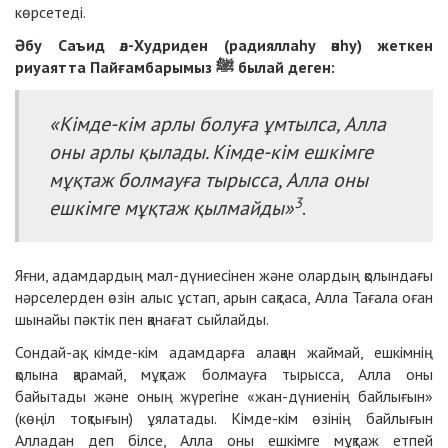
көрсетеді.
Әбу Саъид әл-Худриден (радияллаһу әнһу) жеткен
риуаятта Пайғамбарымыз
былай деген:
ﷺ
«Кімде-кім арлы болуға ұмтылса, Алла
оны
арлы қылады
. Кімде-кім ешкімге
мұқтаж болмауға тырысса, Алла оны
3
ешкімге мұқтаж қылмайды»
.
Яғни, адамдардың мал-дүниесінен және олардың қолындағы
нәрселерден өзін алыс ұстап, арын сақтаса, Алла Тағала оған
шынайы пәктік пен қанағат сыйлайды.
Сондай-ақ, кімде-кім адамдарға алақан жаймай, ешкімнің
қолына қарамай, мұқтаж болмауға тырысса, Алла оны
байытады және оның жүрегіне «жан-дүниенің байлығын»
(көңіл тоқтығын) ұялатады. Кімде-кім өзінің байлығын
Алладан деп білсе, Алла оны ешкімге мұқтаж етпей