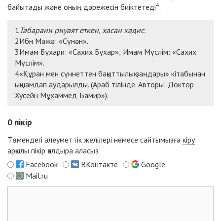
4
байытады және оның дәрежесін биіктетеді
.
1
Табарани риуаят еткен,
хасан хадис
.
2Ибн Мәжә: «Сүнән».
3Имам Бұхари: «Сахих Бұхар»; Имам Мүслім: «Сахих
Мүслім».
4«Құран мен сүннеттен бақыттылық заңдары» кітабынан
ықшамдап аударылды. (Араб тілінде. Авторы: Доктор
Хусейн Мұхаммед Ъамир»).
0
пікір
Төмендегі әлеуметтік желілері немесе сайтымызға
кіру
арқылы пікір қалдыра аласыз
Facebook
ВКонтакте
Google
Mail.ru