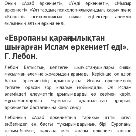
Оның «Араб өркениеті», «Үнді өркениеті», «Мысыр
өркениеті», «Ұлттардың психологиялық заңдылықтары» және
«Көпшілік психологиясы» сияқты еңбектері әлемдік
ғылымның алтын қорына енді.
«Европаны қараңғылықтан
шығарған Ислам өркениеті еді».
Г. Лебон.
Лебон Батыстың көптеген шығыстанушылары сияқты
мұсылман әлеміне жоғарыдан қарамады. Керісінше, ол қазіргі
Батыс өркениетінің қалыптасуына Ислам өркениетінің
тигізген орасан зор ықпалын мойындады. Ол Ислам
әлеміндегі әлеуметтік құрылымдарды өз көзімен көріп,
мұсылмандардың Еуропаны қараңғылықтан құтқарып,
өркениетке бастағанына кәміл сенді.
Лебонның «Араб өркениетінің тарихы» атты іргелі
еңбегіндегі ең басты тұжырымдарының бірі: Еуропаны
ғылым-білімге, пәлсапа мен жалпы өркениет көшіне