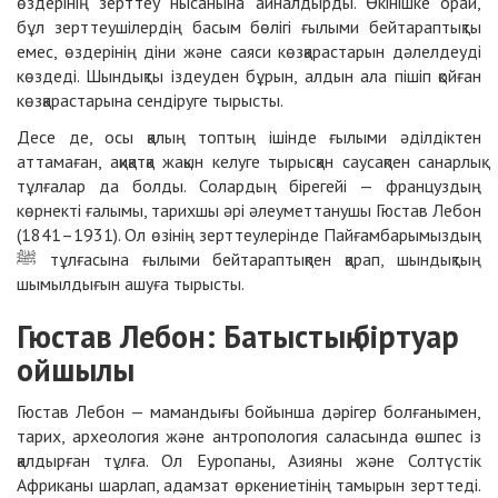
өздерінің зерттеу нысанына айналдырды. Өкінішке орай,
бұл зерттеушілердің басым бөлігі ғылыми бейтараптықты
емес, өздерінің діни және саяси көзқарастарын дәлелдеуді
көздеді. Шындықты іздеуден бұрын, алдын ала пішіп қойған
көзқарастарына сендіруге тырысты.
Десе де, осы қалың топтың ішінде ғылыми әділдіктен
аттамаған, ақиқатқа жақын келуге тырысқан саусақпен санарлық
тұлғалар да болды. Солардың бірегейі — француздың
көрнекті ғалымы, тарихшы әрі әлеуметтанушы Гюстав Лебон
(1841–1931). Ол өзінің зерттеулерінде Пайғамбарымыздың
ﷺ тұлғасына ғылыми бейтараптықпен қарап, шындықтың
шымылдығын ашуға тырысты.
Гюстав Лебон: Батыстың біртуар
ойшылы
Гюстав Лебон — мамандығы бойынша дәрігер болғанымен,
тарих, археология және антропология саласында өшпес із
қалдырған тұлға. Ол Еуропаны, Азияны және Солтүстік
Африканы шарлап, адамзат өркениетінің тамырын зерттеді.