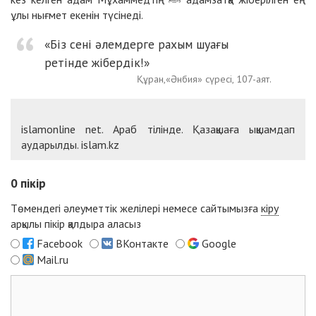
ұлы нығмет екенін түсінеді.
«Біз сені әлемдерге рахым шуағы
ретінде жібердік!»
Құран,«Әнбия» сүресі, 107-аят.
islamonline net. Араб тілінде. Қазақшаға ықшамдап
аударылды. islam.kz
0
пікір
Төмендегі әлеуметтік желілері немесе сайтымызға
кіру
арқылы пікір қалдыра аласыз
Facebook
ВКонтакте
Google
Mail.ru