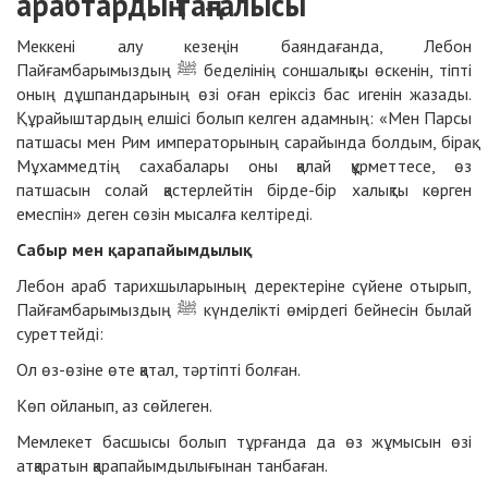
арабтардың таңғалысы
Меккені алу кезеңін баяндағанда, Лебон
Пайғамбарымыздың ﷺ беделінің соншалықты өскенін, тіпті
оның дұшпандарының өзі оған еріксіз бас игенін жазады.
Құрайыштардың елшісі болып келген адамның: «Мен Парсы
патшасы мен Рим императорының сарайында болдым, бірақ
Мұхаммедтің сахабалары оны қалай құрметтесе, өз
патшасын солай қастерлейтін бірде-бір халықты көрген
емеспін» деген сөзін мысалға келтіреді.
Сабыр мен қарапайымдылық
Лебон араб тарихшыларының деректеріне сүйене отырып,
Пайғамбарымыздың ﷺ күнделікті өмірдегі бейнесін былай
суреттейді:
Ол өз-өзіне өте қатал, тәртіпті болған.
Көп ойланып, аз сөйлеген.
Мемлекет басшысы болып тұрғанда да өз жұмысын өзі
атқаратын қарапайымдылығынан танбаған.