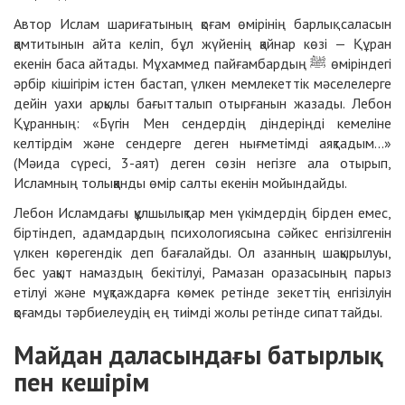
Автор Ислам шариғатының қоғам өмірінің барлық саласын
қамтитынын айта келіп, бұл жүйенің қайнар көзі — Құран
екенін баса айтады. Мұхаммед пайғамбардың ﷺ өміріндегі
әрбір кішігірім істен бастап, үлкен мемлекеттік мәселелерге
дейін уахи арқылы бағытталып отырғанын жазады. Лебон
Құранның: «Бүгін Мен сендердің діндеріңді кемеліне
келтірдім және сендерге деген нығметімді аяқтадым...»
(Мәида сүресі, 3-аят) деген сөзін негізге ала отырып,
Исламның толыққанды өмір салты екенін мойындайды.
Лебон Исламдағы құлшылықтар мен үкімдердің бірден емес,
біртіндеп, адамдардың психологиясына сәйкес енгізілгенін
үлкен көрегендік деп бағалайды. Ол азанның шақырылуы,
бес уақыт намаздың бекітілуі, Рамазан оразасының парыз
етілуі және мұқтаждарға көмек ретінде зекеттің енгізілуін
қоғамды тәрбиелеудің ең тиімді жолы ретінде сипаттайды.
Майдан даласындағы батырлық
пен кешірім