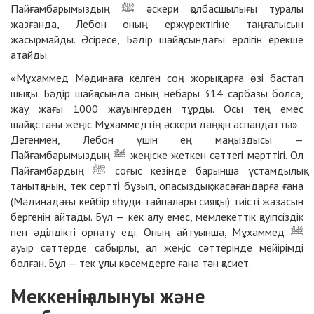
Пайғамбарымыздың ﷺ әскери қолбасшылығы туралы
жазғанда, Лебон оның ержүректігіне таңғалысын
жасырмайды. Әсіресе, Бәдір шайқасындағы ерлігін ерекше
атайды.
«Мұхаммед Мәдинаға келген соң жорықтарға өзі бастап
шықты. Бәдір шайқасында оның небары 314 сарбазы болса,
жау жағы 1000 жауынгерден тұрды. Осы тең емес
шайқастағы жеңіс Мұхаммедтің әскери даңқын аспандатты».
Дегенмен, Лебон үшін ең маңыздысы —
Пайғамбарымыздың ﷺ жеңіске жеткен сәттегі мәрттігі. Ол
Пайғамбардың ﷺ соғыс кезінде барынша ұстамдылық
танытқанын, тек сертті бұзып, опасыздық жасағандарға ғана
(Мәдинадағы кейбір яһуди тайпалары сияқты) тиісті жазасын
бергенін айтады. Бұл — кек алу емес, мемлекеттік қауіпсіздік
пен әділдікті орнату еді. Оның айтуынша, Мұхаммед ﷺ
ауыр сәттерде сабырлы, ал жеңіс сәттерінде мейірімді
болған. Бұл — тек ұлы көсемдерге ғана тән қасиет.
Меккенің алынуы және