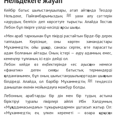
Нёльдекеге жауап
Кейбір батыс шығыстанушылары, атап айтқанда Теодор
Нельдеке, Пайғамбарымыздың ﷺ уахи алу сәттерін
«аурудың белгісі» деп көрсетуге тырысты. Алайда Гюстав
Лебон бұл пікірге үзілді-кесілді қарсы шықты.
«Мен араб тарихынан бұл пікірді растайтын бірде-бір дерек
таппадым. Керісінше, оны көрген замандастары
Мұхаммедтің ойы ұшқыр, санасы сергек, өте парасатты
адам болғанын айтады. Оның істері — ауру адамның емес,
кемеңгер тұлғаның ісі еді» дейді ол.
Лебон кейде өз еңбектерінде «ес ауысқан» немесе
«фанатик» деген сияқты батыстық терминдерді
қолданғанымен, бұл оның шығыстанушылық ортадан шыққанын
білдіреді. Алайда, ол бәрібір Мұхаммедтің ﷺ теңдессіз
данышпан екенін мойындауға мәжбүр болды.
Лебонның арабтарды бір дін мен бір тудың астына
біріктіруі туралы пікірлері әйгілі Ибн Халдунның
«Мұқаддимасындағы» тұжырымдармен ұштасып жатыр. Ол:
«Мұхаммедтің ең үлкен кереметі — өзара қырқысқан