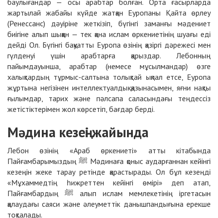
баулығандар — осы арабтар болған. Орта ғасырларда
жартылай жабайы күйде жатқан Еуропаны Қайта өрлеу
(Ренессанс) дәуіріне жеткізіп, бүгінгі заманғы мәдениет
биігіне алып шыққан — тек қана ислам өркениетінің шуағы еді
дейді Ол. Бүгінгі бақуатты Еуропа өзінің қазіргі дәрежесі мен
гүлденуі үшін арабтарға қарыздар. Лебонның
пайымдауынша, арабтар (немесе мұсылмандар) өзге
халықтардың тұрмыс-салтына толықтай ықпал етсе, Еуропа
жұртына негізінен интеллектуалдық қазынасымен, яғни нақты
ғылымдар, тарих және пәлсапа саласындағы теңдессіз
жетістіктерімен жол көрсетіп, бағдар берді.
Мәдина кезеңі жайында
Лебон өзінің «Араб өркениеті» атты кітабында
Пайғамбарымыздың ﷺ Мәдинаға қоныс аударғаннан кейінгі
кезеңін жеке тарау ретінде қарастырады. Ол бұл кезеңді
«Мұхаммедтің һижреттен кейінгі өмірі» деп атап,
Пайғамбардың ﷺ алып ислам мемлекетінің іргетасын
қалаудағы саяси және әлеуметтік данышпандығына ерекше
тоқталады.