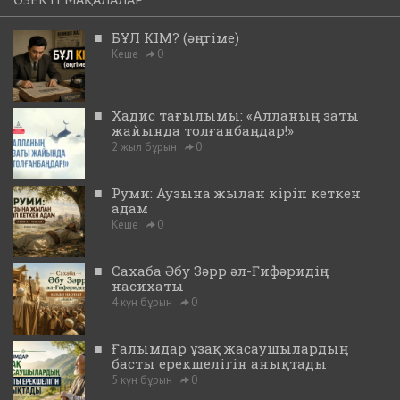
■
БҰЛ КІМ? (әңгіме)
Кеше
0
■
Хадис тағылымы: «Алланың заты
жайында толғанбаңдар!»
2 жыл бұрын
0
■
Руми: Аузына жылан кіріп кеткен
адам
Кеше
0
■
Сахаба Әбу Зәрр әл-Ғифәридің
насихаты
4 күн бұрын
0
■
Ғалымдар ұзақ жасаушылардың
басты ерекшелігін анықтады
5 күн бұрын
0