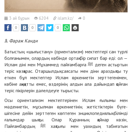
3 ай бұрын
6204
islam.kz/
0
0
0
0
Фараж Канди
Батыстың «шығыстану» (ориентализм) мектептері сан түрлі
болғанымен, олардың көбінде ортақ бір сипат бар еді: ол —
Ислам діні мен Мұхаммед пайғамбарға ﷺ деген астыртын
теріс көзқарас. Отаршылдық саясаты мен діни араздықты ту
еткен бұл мектептер Ислам өркениетін зерттегенімен,
көбіне ақиқатты емес, өздерінің алдын ала дайындап қойған
теріс пікірлерін дәлелдеуге тырысты.
Осы ориентализм мектептерінен Ислам ғылымы мен
мәдениетін, мұсылман өркениетінің жетістіктерін бүге-
шігесіне дейін зерттеген көптеген энциклопедиялық білімді
ғалымдар шықты. Олар Құранның қайнар көзін,
Пайғамбардың ﷺ хақтығы мен уахидың табиғатын