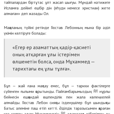
тайпалардан біртұтас ұлт жасап шығуы. Мұндай нәтижеге
Исламға дейінгі ешбір дін (яһуди немесе христиан) жете
алмаған» деп жазады Ол.
Мақаланың түйіні ретінде Гюстав Лебонның мына бір әділ
үкімін келтіруге болады:
«Егер ер азаматтың қадір-қасиеті
оның атқарған ұлы істерімен
өлшенетін болса, онда Мұхаммед —
тарихтағы ең ұлы тұлға».
Бұл — жай ғана мақтау емес, бұл — тарихи фактілерге
сүйенген ғылыми қорытынды. Пайғамбарымыздың ﷺ нұрлы
бейнесін ешқандай өшпенділік пен жала көлеңкелей
алмайды. Гюстав Лебон сияқты ізденушілер бұл шындықты
Батыс әлеміне паш етіп кетті. Әділдік таразысымен қараған
кез келген адам Мұхаммедтің ﷺ адамзатқа жіберілген ең