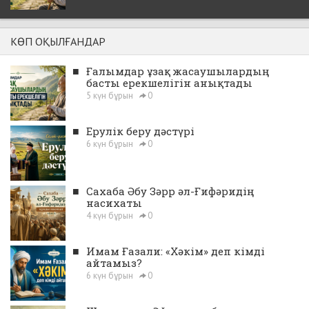
КӨП ОҚЫЛҒАНДАР
■
Ғалымдар ұзақ жасаушылардың
басты ерекшелігін анықтады
5 күн бұрын
0
■
Ерулік беру дәстүрі
6 күн бұрын
0
■
Сахаба Әбу Зәрр әл-Ғифәридің
насихаты
4 күн бұрын
0
■
Имам Ғазали: «Хәкім» деп кімді
айтамыз?
6 күн бұрын
0