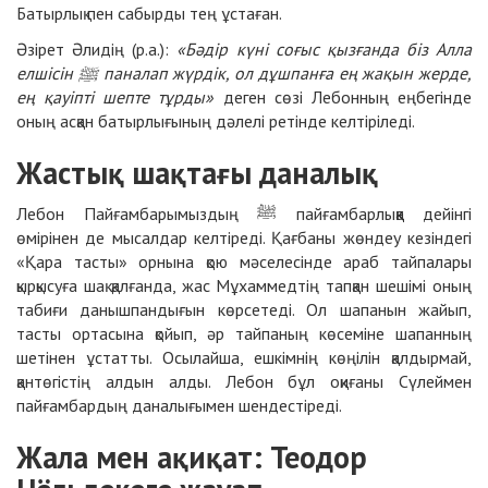
Батырлық пен сабырды тең ұстаған.
Әзірет Әлидің (р.а.):
«Бәдір күні соғыс қызғанда біз Алла
елшісін ﷺ паналап жүрдік, ол дұшпанға ең жақын жерде,
ең қауіпті шепте тұрды»
деген сөзі Лебонның еңбегінде
оның асқан батырлығының дәлелі ретінде келтіріледі.
Жастық шақтағы даналық
Лебон Пайғамбарымыздың ﷺ пайғамбарлыққа дейінгі
өмірінен де мысалдар келтіреді. Қағбаны жөндеу кезіндегі
«Қара тасты» орнына қою мәселесінде араб тайпалары
қырқысуға шақ қалғанда, жас Мұхаммедтің тапқан шешімі оның
табиғи данышпандығын көрсетеді. Ол шапанын жайып,
тасты ортасына қойып, әр тайпаның көсеміне шапанның
шетінен ұстатты. Осылайша, ешкімнің көңілін қалдырмай,
қантөгістің алдын алды. Лебон бұл оқиғаны Сүлеймен
пайғамбардың даналығымен шендестіреді.
Жала мен ақиқат: Теодор