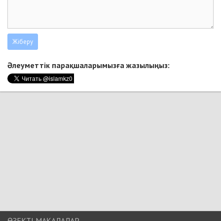
Әлеуметтік парақшаларымызға жазылыңыз:
ӨЗЕКТІ МАҚАЛАЛАР