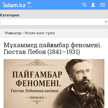
қаз
рус
Категория:
Мақалалар
›
Ислам және тұлға
Мұхаммед пайғамбар феномені.
Гюстав Лебон (1841–1931)