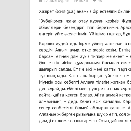
12 жыл бұрын
6086
48
Хазірет Әсмә (р.а.) анамыз бір естелігін была
“Зүбәйірмен жаңа отау құрған кезіміз. Ж
әбзелдерін безендіріп тігіп беретінмін. Ара
өңгеріп үйге әкелетінмін. Үй ішімен қатар, 
Көршім иудей еді. Бірде үйінің алдынан өт
көрдім. Аяғым ауыр, етке жерік кезім. Етт
барсам, етінен дәм ауыз тигізер ме екен” –
Әлгі еттің иісіне құмарлығым басылар емес
шығарып салды. Еттің иісі мені қатты тартқ
түк шықпады. Қатты жабырқап үйге жеттім.
Мүмкін осы себепті Аллаға тілегім жеткен бол
деп сұрайды. Әйелі менің үш рет оттық сұрап
қайта-қайта келген болар. Айта алмай кеткен
алмаймын”, – деді. Кенет есік қағылды. Көр
сенер-сенбесімді білмей абдырап қалдым. А
Алланын жіберген рызығына шүкір етіп, сол 
дәмді ет жемеген шығармын. Осындай күнді де