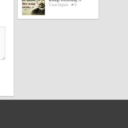
3 күн бұрын
0