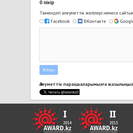
0
пікір
Төмендегі әлеуметтік желілері немесе сайт
Facebook
ВКонтакте
Googl
Әлеуметтік парақшаларымызға жазылыңыз