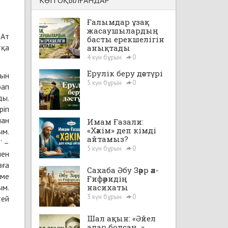
КӨП ОҚЫЛҒАНДАР
Ғалымдар ұзақ
жасаушылардың
 Ат
басты ерекшелігін
тқа
анықтады
4 күн бұрын
0
Ерулік беру дәстүрі
нын
5 күн бұрын
0
рап
ды.
ріп
нан
Имам Ғазали:
«Хәкім» деп кімді
ым.
айтамыз?
” –
5 күн бұрын
0
пен
зға
Сахаба Әбу Зәрр әл-
іме
Ғифәридің
ым.
насихаты
3 күн бұрын
0
тей
Шал ақын: «Әйел
алар болсаң...»