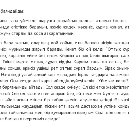
й баяндайды:
ұпыны ғана үйімізде шаруаға жарайтын жалғыз атымыз болды.
сында егістікке барамын, жеміс-жидек, көкөніс, құрма жинап, а
бұл жұмыстарды да қоса атқаратынмын.
іп бара жатып, олардың қой сойып, етін баппен пісіріп жатқа
ің иісі мұрнымды жарып барады. Кенет бір ой келді: “Оттық сұ
 деп, көршінің үйіне беттедім. Көршім оттық беріп шығарып сал
. Екінші мәрте оттық сұрап кірдім. Көршім тағы да оттық бе
аны сонша, еріксіз үшінші рет оттық сұрап бардым. Бірақ оным
 Өз-өзімді ұстай алмай көп жыладым. Бірақ тағдырға налымад
ар. Осы кезде әлгі көрші әйелдің күйеуі келіп: “Үйге кім келді?
 барғанымды айтады. Сол кезде күйеуі: “Ол кісі етке жеріктіктік
 ғой. Сен ол кісіге еттен апарып бер, әйтпесе мен бұл етті ауы
ші әйел асқан етінен бір табақ әкеліп, алуымды өтінді. Өз көз
лғысымды жаудырып, піскен етті асыға дастархан үстіне қойд
жолы тойғанымша жеп, бір құмарымнан шықтым. Сірә, дәл сол ет
 бастан өткергеніміз есімде”.