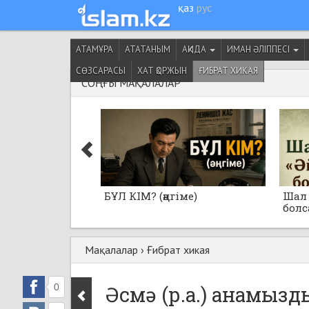
қаз
рус
АТАМҰРА
АТАТАНЫМ
АҚИДА
ИМАН ӘЛІППЕСІ
СӨЗСАРАСЫ
ХАТ ҚОРЖЫН
ҒИБРАТ ХИКАЯ
СОҢҒЫ МАҚАЛАЛАР
БҰЛ КІМ? (әңгіме)
Шал 
болса
Мақалалар
›
Ғибрат хикая
0
Әсмә (р.а.) анамызд