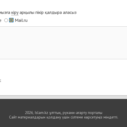
ымызға
кіру
арқылы пікір қалдыра аласыз
e
Mail.ru
:
2026, Islam.kz ұлттық, рухани-ағарту порталы
Сайт материалдарын қолдану үшін сілтеме көрсетуіңіз міндетті.