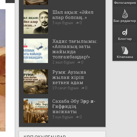
Фотогалерея
Шал ақын: «Әйел
алар болсаң...»
Бас редактор
3 күн бұрын
0
Блогтар
Хадис тағылымы:
«Алланың заты
жайында
толғанбаңдар!»
Кітапхана
2 жыл бұрын
0
Руми: Аузына
жылан кіріп
кеткен адам
19 сағат бұрын
0
Сахаба Әбу Зәрр әл-
Ғифәридің
насихаты
3 күн бұрын
0