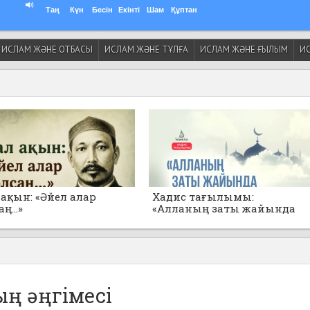
Таң
Күн
Бесін
Екінті
Шам
Құптан
ИСЛАМ ЖӘНЕ ОТБАСЫ
ИСЛАМ ЖӘНЕ ТҰЛҒА
ИСЛАМ ЖӘНЕ ҒЫЛЫМ
ИС
ақын: «Әйел алар
Хадис тағылымы:
ң...»
«Алланың заты жайында
толғанбаңдар!»
ың әңгімесі