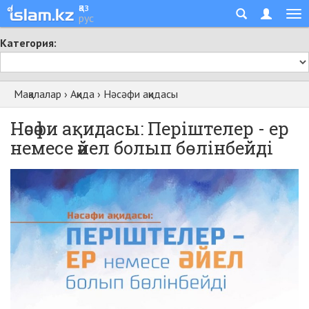
қаз
рус
Категория:
Мақалалар
›
Ақида
›
Нәсәфи ақидасы
Нәсәфи ақидасы: Періштелер - ер
немесе әйел болып бөлінбейді