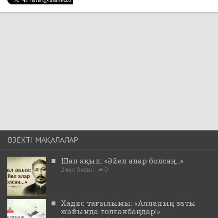
ӨЗЕКТІ МАҚАЛАЛАР
■
Шал ақын: «Әйел алар болсаң...»
2 күн бұрын
0
■
Хадис тағылымы: «Алланың заты
жайында толғанбаңдар!»