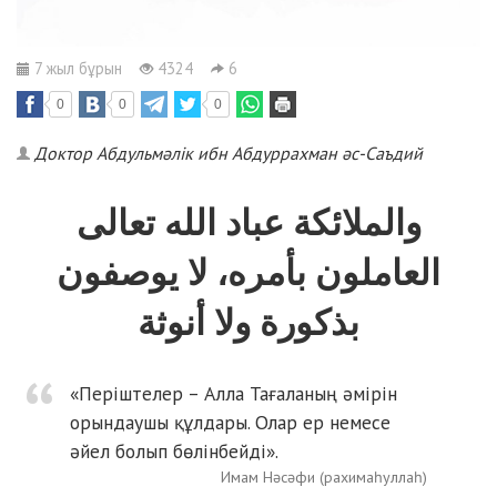
7 жыл бұрын
4324
6
0
0
0
Доктор Абдульмәлік ибн Абдуррахман әс-Саъдий
والملائكة عباد الله تعالى
العاملون بأمره، لا يوصفون
بذكورة ولا أنوثة
«Періштелер – Алла Тағаланың әмірін
орындаушы құлдары. Олар ер немесе
әйел болып бөлінбейді».
Имам Нәсәфи (рахимаһуллаһ)