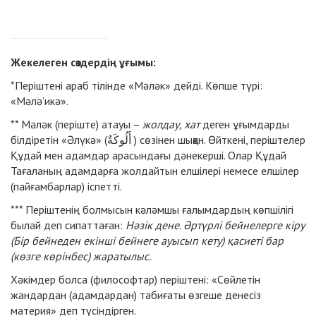
Жекелеген сөздердің ұғымы:
*Періштені араб тілінде «Мәләк» дейді. Көпше түрі:
«Мәлә’икә».
** Мәләк (періште) атауы –
жолдау, хат
деген ұғымдарды
білдіретін «Әлүкә» (أَلُوكَةٌ ) сөзінен шыққан. Өйткені, періштелер
Құдай мен адамдар арасындағы дәнекерші. Олар Құдай
Тағаланың адамдарға жолдайтын елшілері немесе елшілер
(пайғамбарлар) іспетті.
*** Періштенің болмысын кәләмшы ғалымдардың көпшілігі
былай деп сипаттаған:
Нәзік дене. Әртүрлі бейнелерге кіру
(Бір бейнеден екінші бейнеге ауысып кету) қасиеті бар
(көзге көрінбес) жаратылыс.
Хәкімдер болса (философтар) періштені: «Сөйлетін
жандардан (адамдардан) табиғаты өзгеше денесіз
материя» деп түсіндірген.