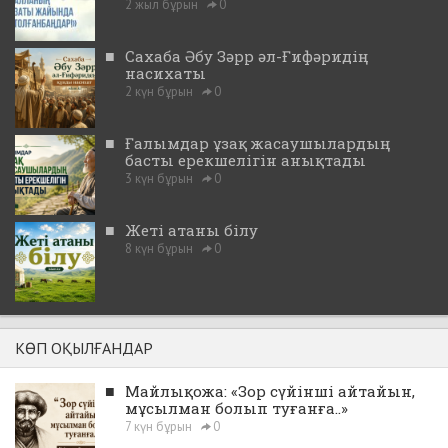
2 жыл бұрын
0
■
Сахаба Әбу Зәрр әл-Ғифәридің
насихаты
2 күн бұрын
0
■
Ғалымдар ұзақ жасаушылардың
басты ерекшелігін анықтады
3 күн бұрын
0
■
Жеті атаны білу
8 күн бұрын
0
КӨП ОҚЫЛҒАНДАР
■
Майлықожа: «Зор сүйінші айтайын,
мұсылман болып туғанға..»
7 күн бұрын
0