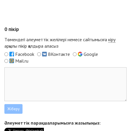
0
пікір
Төмендегі әлеуметтік желілері немесе сайтымызға
кіру
арқылы пікір қалдыра аласыз
Facebook
ВКонтакте
Google
Mail.ru
Әлеуметтік парақшаларымызға жазылыңыз: