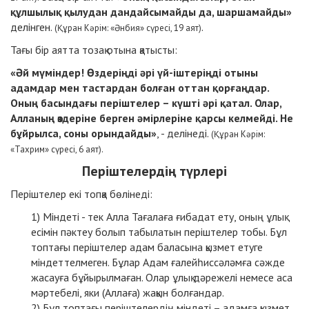
құлшылық қылудан дандайсымайды да, шаршамайды»
делінген.
.
(Құран Кәрім: «Әнбия» сүресі, 19 аят)
Тағы бір аятта тозақ отына қатысты:
«Әй мүміндер! Өздеріңді әрі үй-іштеріңді отыны
адамдар мен тастардан болған оттан қорғаңдар.
Оның басындағы періштелер – күшті әрі қатал. Олар,
Алланың өздеріне берген әмірлеріне қарсы келмейді. Не
бұйрылса, соны орындайды»
, - делінеді.
(Құран Кәрім:
«Тахрим» сүресі, 6 аят).
Періштелердің түрлері
Періштелер екі топқа бөлінеді:
Міндеті - тек Алла Тағалаға ғибадат ету, оның ұлық
есімін пәктеу болып табылатын періштелер тобы. Бұл
топтағы періштелер адам баласына қызмет етуге
міндеттелмеген. Бұлар Адам ғалейһиссәләмға сәжде
жасауға бұйырылмаған. Олар ұлық дәрежелі немесе аса
мәртебелі, яки (Аллаға) жақын болғандар.
Бұл топтағы періштелердің міндеті – адамға қызмет