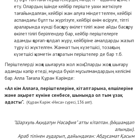
ету. Олардың ішінде кейбір періште уахи жеткізуге
тағайындалған, кейбірі жан алуға міндеттелген, кейбірі
аспандағы бұлтты жүргізуге, кейбірі өнім өсіруге, тіпті
араларында күнді басқару өкілеттілігі және айды басқару
өкілеттілігі берілгендер бар, кейбір періштелерге
адамды қорғап-қолдап жүру, кейбіріне амалдарды жазып
тұру ісі жүктелген. Жәннаттың күзетшісі, тозақтың
күзетшісі қызметін атқаратын періштелер де бар т.б.
Періштелерді жоққа шығаруға жол жоқ. Оларды жоққа шығару
адамды кәпір етеді, мұнда бүкіл мұсылмандардың келісімі
бар. Алла Тағала Құран Кәрімде:
«
Ал кім Аллаға, періштелеріне, кітаптарына, елшілеріне
және ақырет күніне сенбесе, шынында ол тым ұзақ
адасты".
(Құран Кәрім: «Ниса» сүресі, 136 аят).
"Шархуль Ақидатун Нәсәфия" атты кітаптан. (Ықшамдап
алынды).
Араб тілінен аударып, дайындаған: Абдусамат Қасым