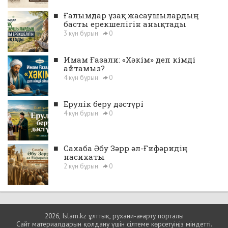
■
Ғалымдар ұзақ жасаушылардың
басты ерекшелігін анықтады
3 күн бұрын
0
■
Имам Ғазали: «Хәкім» деп кімді
айтамыз?
4 күн бұрын
0
■
Ерулік беру дәстүрі
4 күн бұрын
0
■
Сахаба Әбу Зәрр әл-Ғифәридің
насихаты
2 күн бұрын
0
2026, Islam.kz ұлттық, рухани-ағарту порталы
Сайт материалдарын қолдану үшін сілтеме көрсетуіңіз міндетті.