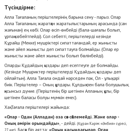
Түсіндірме:
Алла Тағаланың періштелерінің барына сену - парыз. Олар
Алла Тағаланың жаратқан жаратылыстарының арасында (сан
жағынан) ең көбі. Олар өсіп-өнбейді (бала-шағалы болып,
ұрпақ көбейтпейді). Сол себепті, періштелерді кезінде
Құрайш (Мекке) мүшріктері сипаттағандай, ер жынысты
және әйел жынысты деп сипаттауға болмайды. (Олар ер
жынысты және әйел жынысты болып бөлінбейді).
Оларды Құдайдың қыздары деп есептеуге де болмайды.
(Кезінде Мүшриктер періштелерді Құдайдың қыздары деп
ойлайтын). Алла Тағала ондай нәрседен пәк, Ол - ұлық, әрі
биік. Періштелер – Оның құлдары. Құлдық пен бала болушылық
қисынсыз дүние. (Періштенің бір шетінен Алланың құлы, бір
шетінен баласы болуы мүмкін емес).
Хақ Тағала періштелері жайында:
«Олар - Одан (Алладан) оза сөз сөйлемейді. Және олар -
Оның әмірін орындайды»
, - дейді.
(Құран Кәрім: «Әнбия» сүресі,
. Басқа бір аятта:
«Оның қасындағылар, Оған
27 аят)