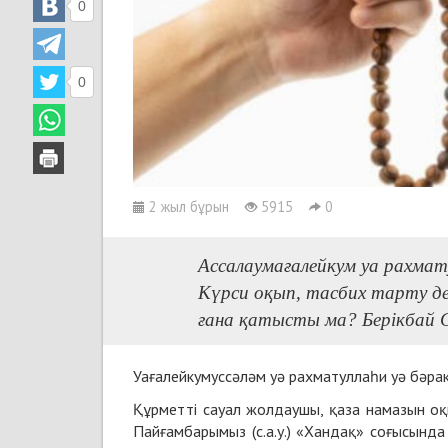
0
0
2 жыл бұрын
5915
0
Ассалаумағалейкум уа рахмат
Күрси оқып, тасбих тарту де
ғана қатысты ма? Берікбай
Уағалейкумуссәләм уә рахматуллаһи уә бәра
Құрметті сауал жолдаушы, қаза намазын оқы
Пайғамбарымыз (с.а.у.) «Хандақ» соғысында