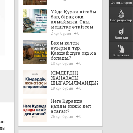
Фотогалерея
Үйде Құран кітабы
бар, бірақ оқи
Бас редактор
алмаймын. Оны
мешітке өткізсем
бе екен?
2 күн бұрын
0
Блогтар
Бием қатты
ауырып тұр.
Қандай дұға оқыса
Кітапхана
болады?
10 күн бұрын
0
КІМДЕРДІҢ
ЖАНАЗАСЫ
ШЫҒАРЫЛМАЙДЫ?
18 күн бұрын
0
Неге Құранда
қанды нәжіс деп
атаған?
26 күн бұрын
0
ан.
рды