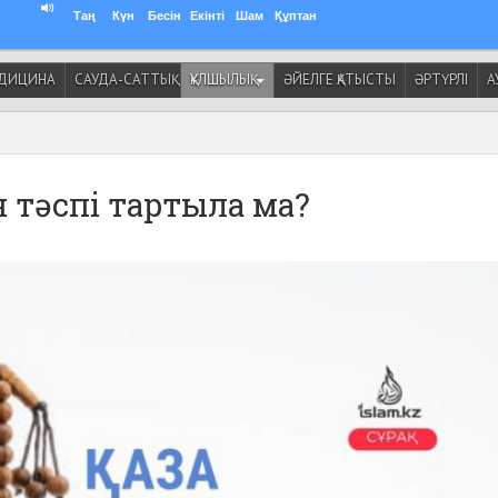
Таң
Күн
Бесін
Екінті
Шам
Құптан
ДИЦИНА
САУДА-САТТЫҚ
ҚҰЛШЫЛЫҚ
ӘЙЕЛГЕ ҚАТЫСТЫ
ӘРТҮРЛІ
А
н тәспі тартыла ма?