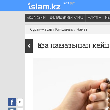
қаз
рус
АҚИДА-СЕНІМ
ДӘЛЕЛДЕРІМЕН НАМАЗ
ЖАНҰЯ
МЕ
Сұрақ-жауап
›
Құлшылық
›
Намаз
Қаза намазынан кейі
0