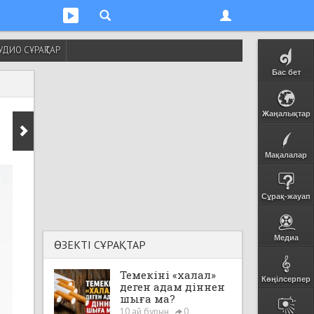
УДИО СҰРАҚТАР
Бас бет
Жаңалықтар
Мақалалар
Сұрақ-жауап
Медиа
ӨЗЕКТІ СҰРАҚТАР
Темекіні «халал»
Көңілсерпер
деген адам діннен
шыға ма?
10 ай бұрын
0