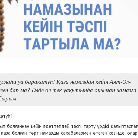
уллаһи уа баракатуһ! Қаза намаздан кейін Аят-Әл-
ген бар ма? Әлде ол тек уақытында оқылған намазға
 Сырым.
кәтуһ!
п болғаннан кейін әдеттегідей тәспі тарту үрдісі қалыптаспағ
 қаза болған төрт намазды сахабалармен өтеген кезінде, ола