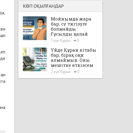
КӨП ОҚЫЛҒАНДАР
да,
Мойнымда жара
бар, су тигізуге
кен
болмайды.
Ғұсылды қалай
лап
аламын?
7 күн бұрын
0
Үйде Құран кітабы
деп
бар, бірақ оқи
жде
алмаймын. Оны
мешітке өткізсем
бе екен?
2 күн бұрын
0
тан
йта
ына