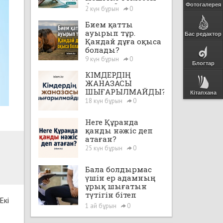
бе екен?
Фотогалерея
2 күн бұрын
0
Бием қатты
ауырып тұр.
Бас редактор
Қандай дұға оқыса
болады?
9 күн бұрын
0
Блогтар
КІМДЕРДІҢ
ЖАНАЗАСЫ
ШЫҒАРЫЛМАЙДЫ?
Кітапхана
18 күн бұрын
0
Неге Құранда
қанды нәжіс деп
атаған?
25 күн бұрын
0
Бала болдырмас
үшін ер адамның
ұрық шығатын
түтігін бітеп
Екі
тастауға, яғни,
1 ай бұрын
0
"вазэктомия"
жасатуға бола ма?