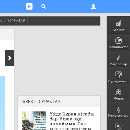
УДИО СҰРАҚТАР
Бас бет
Жаңалықтар
Мақалалар
Сұрақ-жауап
Медиа
ӨЗЕКТІ СҰРАҚТАР
Үйде Құран кітабы
Көңілсерпер
бар, бірақ оқи
алмаймын. Оны
мешітке өткізсем