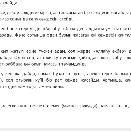
жағдайда:
се, лезде сәждеге барып, әлгі жасамаған бір сәждесін жасайды 
маз соңында сәһу сәждесін істейді.
ден бас көтереді де:
«Аллаһу әкбар» деп
алдынғы ұмытып кет
барады. Және артынша одан бұрын жасаған екі сәждесін кайта
оқып жатып есіне түскен адам, сол жерде «Аллаһу әкбәр» 
дайды. Одан соң, аттахияту дұғасын қайтадан оқып, сәһу сә
ауат-раббананы» оқып намазын тәмәмдайды.
 түскен жағдайда, намаз бұзатын артық әрекеттерге бармас
.б.), сол отырған күйі бір рет сәжде жасайды. Артынша, қа
еттегідей намазды тәмамдайды.
дәл еске түскен мезетте емес (мысалы, рүкуғда), намаздың соң