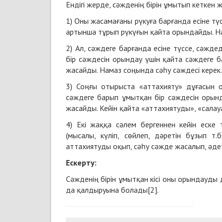
Ендігі жерде, сәжденің бірін ұмытып кеткен 
1) Оны жасамағаны рүкуға барғанда есіне түс
артынша тұрып рүкүғын қайта орындайды. На
2) Ал, сәждеге барғанда есіне түссе, сәжде
бір сәждесін орындау үшін қайта сәждеге 
жасайды. Намаз соңында сәһу сәждесі керек.
3) Соңғы отырыста «аттахияту» дұғасын 
сәждеге барып ұмытқан бір сәждесін орын
жасайды. Кейін қайта «аттахиятуды», «сал
4) Екі жаққа сәлем бергеннен кейін еске
(мысалы, күліп, сөйлеп, дәретін бұзып т
аттахиятуды оқып, сәһу сәжде жасалып, әд
Ескерту:
Сәжденің бірін ұмытқан кісі оны орындауды 
да қалдыруына болады[2].