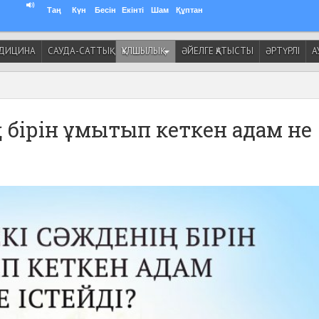
Таң
Күн
Бесін
Екінті
Шам
Құптан
ДИЦИНА
САУДА-САТТЫҚ
ҚҰЛШЫЛЫҚ
ӘЙЕЛГЕ ҚАТЫСТЫ
ӘРТҮРЛІ
А
ң бірін ұмытып кеткен адам не