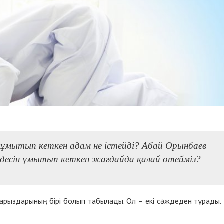
н ұмытып кеткен адам не істейді? Абай Орынбаев
десін ұмытып кеткен жағдайда қалай өтейміз?
парыздарының бірі болып табылады. Ол – екі сәждеден тұрады. 