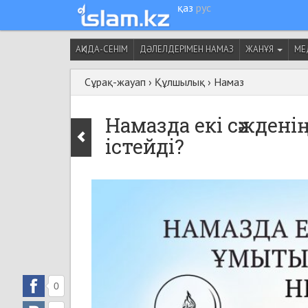
қаз
рус
АҚИДА-СЕНІМ
ДӘЛЕЛДЕРІМЕН НАМАЗ
ЖАНҰЯ
МЕ
Сұрақ-жауап
›
Құлшылық
›
Намаз
Намазда екі сәждені
істейді?
0