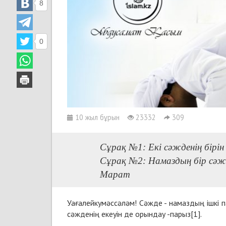
8
0
10 жыл бұрын
23332
309
Сұрақ №1: Екі сәжденің бірі
Сұрақ №2: Намаздың бір сәж
Марат
Уағалейкумәссәләм! Сәжде - намаздың ішкі 
сәжденің екеуін де орындау -парыз[1].