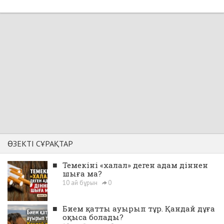
ӨЗЕКТІ СҰРАҚТАР
■
Темекіні «халал» деген адам діннен
шыға ма?
10 ай бұрын
0
■
Бием қатты ауырып тұр. Қандай дұға
оқыса болады?