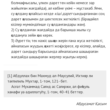
болмақ (мысалы, үлкен дәреттен кейін немесе зәр
жайылған жағдайда), ал көбіне үкімі – мұстахаб.
Яғни,
су қолдану қолайсыз кезде
кіші дәрет
сындырғаннан соң
дәрет қағазымен де шектелсек жеткілікті. (Бірақ, әйел
кісілер мүмкіндігінше су қолданғандары жөн).
Су қолданған жағдайда да барынша жылы су
қолдануға зейін қою керек.
Әуреттің тек нәжіс шыққан жерін ғана жуса жеткілікті,
айналасын жуудың қажеті жоқ (әсіресе, ер кісілер,
алайда,
дәрет сындыру барысында айналасына шашыраған
жағдайда шашыраған жерлер жуылуы керек).
[1] Абдуллах бин Махмуд әл-Маусулий, Ихтияр ли
тағлилиль Мухтар, 1-том, 121- бет.
Асғат Мухаммад Сағид ас Сағиржи, әл фиқһуль
ханафи уә әдилләтуһу, 1-том, 40-41 беттер.
Абдусамат Қасым