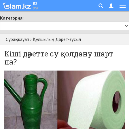
қаз
рус
Категория:
Сұрақ-жауап
›
Құлшылық
›
Дәрет-ғұсыл
Кіші дәретте су қолдану шарт
па?