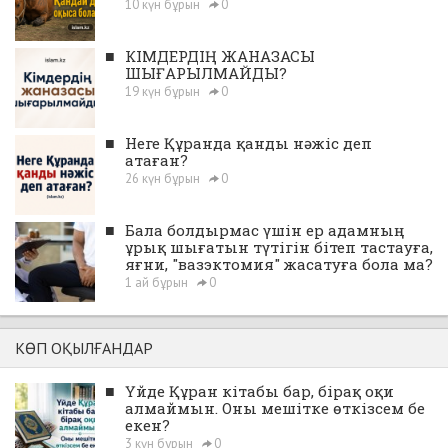
10 күн бұрын
0
■
КІМДЕРДІҢ ЖАНАЗАСЫ
ШЫҒАРЫЛМАЙДЫ?
19 күн бұрын
0
■
Неге Құранда қанды нәжіс деп
атаған?
26 күн бұрын
0
■
Бала болдырмас үшін ер адамның
ұрық шығатын түтігін бітеп тастауға,
яғни, "вазэктомия" жасатуға бола ма?
1 ай бұрын
0
КӨП ОҚЫЛҒАНДАР
■
Үйде Құран кітабы бар, бірақ оқи
алмаймын. Оны мешітке өткізсем бе
екен?
3 күн бұрын
0