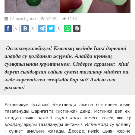
12 жыл бұрын
62089
1118
0
0
0
Әссәләмуғалейкум!
Кыстың кезінде Ішкі дәретті
аларда су қолданып жүрмін. Алайда күнның
суықтығынан қауыптенем. Сіздерге сұрағым: кіші
дәрет сындырған сайын сумен тазалану міндет па,
әлде көрсетілген жеңілдік бар ма? Алдын ала
рахмет!
Уәғалейкум әссәләм! Әжетқанада әжетін өтегеннен кейін
тазалануды шариғатта «истинжа» дейді. Истинжа деп, екі
жолдан шыққан нәжісті
дәрет қағаз
немесе
кесек
, яки
су
қолдану
арқылы тазалануды айтамыз.
Истинжада
су қолдану
- сүннет амалына жатады. Деседе, нәжіс шыққан жеріне