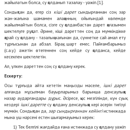
жайылатын болса, су қолданып тазалау - уәжіп.[1].
Сондықтан да, егер сіз
кіші дәрет
сындырғаннан соң зәр
жән-жағына шамамен алақанның ойығындай көлемде
жайылмайтын болса, сізге су қолданбастан дәрет қағазымен
шектелуге рұқсат. Әрине, кіші дәреттен соң да мүмкіндікке
қарай су қолдану - тазалық жағынан да, сүннетке сай амал ету
тұрғысынан да абзал. Бірақ, шарт емес. Пайғамбарымыз
(с.а.у.) әжетін өтегеннен соң кейде су қолданса, кейде
кесекпен шектелетін.
Ал, үлкен дәреттен соң су қолдану керек.
Ескерту:
Осы тұрғыда айта кететін маңызды мәселе,
ішкі дәрет
алғанда мұсылман бауырларымыз барынша денсаулыққа
назар аударғандары дұрыс. Әсіресе, қыс мезгілінде, күн суық
кездері
ішкі дәретте
су қолдану денсаулыққа кері әсерін тигізуі
мүмкін. Сондықтан да,
зәр сындырғаннан кейінгі
истинжада
мына үш нәрсені естен шығармауымыз керек:
Тек белгілі жағдайда ғана истинжада су қолдану уәжіп