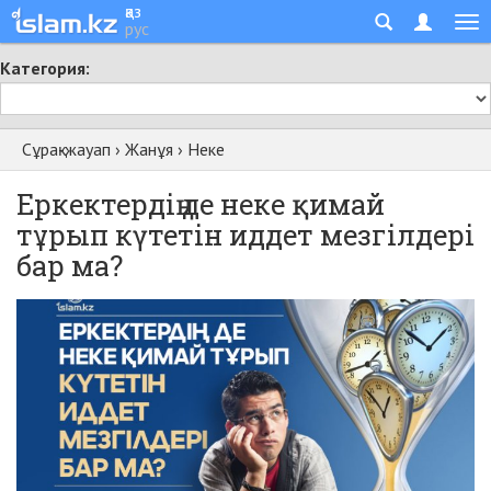
қаз
рус
Категория:
Сұрақ-жауап
›
Жанұя
›
Неке
Еркектердің де неке қимай
тұрып күтетін иддет мезгілдері
бар ма?