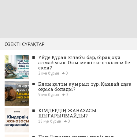
ӨЗЕКТІ СҰРАҚТАР
■
Үйде Құран кітабы бар, бірақ оқи
алмаймын. Оны мешітке өткізсем бе
екен?
2 күн бұрын
0
■
Бием қатты ауырып тұр. Қандай дұға
оқыса болады?
9 күн бұрын
0
■
КІМДЕРДІҢ ЖАНАЗАСЫ
ШЫҒАРЫЛМАЙДЫ?
18 күн бұрын
0