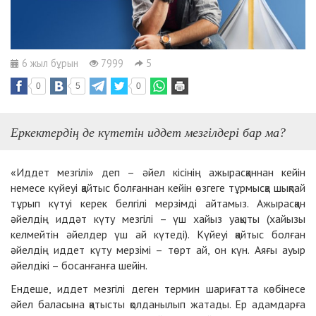
6 жыл бұрын
7999
5
0
5
0
Еркектердің де күтетін иддет мезгілдері бар ма?
«Иддет мезгілі» деп – әйел кісінің ажырасқаннан кейін
немесе күйеуі қайтыс болғаннан кейін өзгеге тұрмысқа шықпай
тұрып күтуі керек белгілі мерзімді айтамыз. Ажырасқан
әйелдің иддәт күту мезгілі – үш хайыз уақыты (хайызы
келмейтін әйелдер үш ай күтеді). Күйеуі қайтыс болған
әйелдің иддет күту мерзімі – төрт ай, он күн. Аяғы ауыр
әйелдікі – босанғанға шейін.
Ендеше, иддет мезгілі деген термин шариғатта көбінесе
әйел баласына қатысты қолданылып жатады. Ер адамдарға