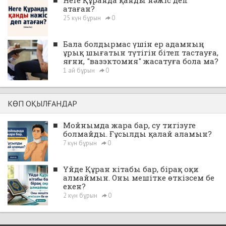
■
Неге Құранда қанды нәжіс деп
атаған?
25 күн бұрын
0
■
Бала болдырмас үшін ер адамның
ұрық шығатын түтігін бітеп тастауға,
яғни, "вазэктомия" жасатуға бола ма?
1 ай бұрын
0
КӨП ОҚЫЛҒАНДАР
■
Мойнымда жара бар, су тигізуге
болмайды. Ғұсылды қалай аламын?
7 күн бұрын
0
■
Үйде Құран кітабы бар, бірақ оқи
алмаймын. Оны мешітке өткізсем бе
екен?
2 күн бұрын
0