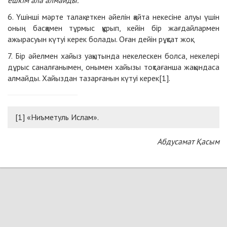
ешкім ала алмайды.
6. Үшінші мәрте талақ еткен әйелін қайта некесіне алуы үшін
оның басқамен тұрмыс құрып, кейін бір жағдайлармен
ажырасуын күтуі керек болады. Оған дейін рұқсат жоқ.
7. Бір әйелмен хайыз уақытында некелескен болса, некелері
дұрыс саналғанымен, онымен хайызы тоқтағанша жақындаса
алмайды. Хайыздан тазарғанын күтуі керек[1].
[1] «Ниъметуль Ислам».
Абдусамат Қасым