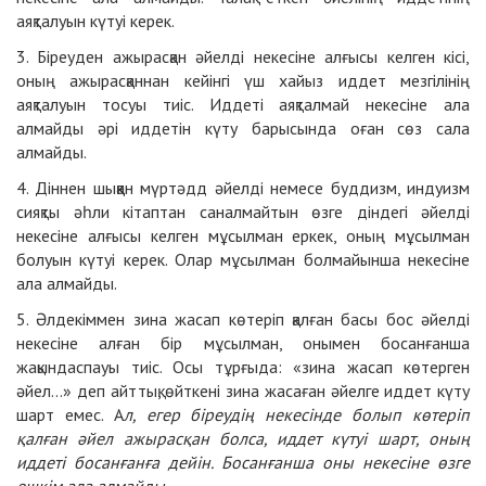
аяқталуын күтуі керек.
3. Біреуден ажырасқан әйелді некесіне алғысы келген кісі,
оның ажырасқаннан кейінгі үш хайыз иддет мезгілінің
аяқталуын тосуы тиіс. Иддеті аяқталмай некесіне ала
алмайды әрі иддетін күту барысында оған сөз сала
алмайды.
4. Діннен шыққан мүртәдд әйелді немесе буддизм, индуизм
сияқты әһли кітаптан саналмайтын өзге діндегі әйелді
некесіне алғысы келген мұсылман еркек, оның мұсылман
болуын күтуі керек. Олар мұсылман болмайынша некесіне
ала алмайды.
5. Әлдекіммен зина жасап көтеріп қалған басы бос әйелді
некесіне алған бір мұсылман, онымен босанғанша
жақындаспауы тиіс. Осы тұрғыда: «зина жасап көтерген
әйел...» деп айттық, өйткені зина жасаған әйелге иддет күту
шарт емес. А
л, егер біреудің некесінде болып көтеріп
қалған әйел ажырасқан болса, иддет күтуі шарт, оның
иддеті босанғанға дейін. Босанғанша оны некесіне өзге