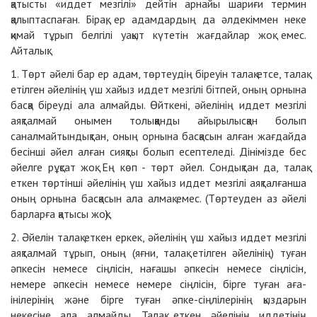
қатысты «иддет мезгілі» дейтін арнайы шариғи термин
қалыптаспаған. Бірақ, ер адамдардың да әлдекіммен неке
қимай тұрып белгілі уақыт күтетін жағдайлар жоқ емес.
Айталық:
1. Төрт әйелі бар ер адам, төртеудің біреуін талақ етсе, талақ
етілген әйелінің үш хайыз иддет мезгілі бітпей, оның орнына
басқа біреуді ала алмайды. Өйткені, әйелінің иддет мезгілі
аяқталмай онымен толыққанды айырылысқан болып
саналмайтындықтан, оның орнына басқасын алған жағдайда
бесінші әйел алған сияқты болып есептеледі. Дінімізде бес
әйелге рұқсат жоқ. Ең көп - төрт әйел. Сондықтан да, талақ
еткен төртінші әйелінің үш хайыз иддет мезгілі аяқталғанша
оның орнына басқасын ала алмақ емес. (Төртеуден аз әйелі
барларға қатысы жоқ).
2. Әйелін талақ еткен еркек, әйелінің үш хайыз иддет мезгілі
аяқталмай тұрып, оның (яғни, талақ етілген әйелінің) туған
әпкесін немесе сіңлісін, нағашы әпкесін немесе сіңлісін,
немере әпкесін немесе немере сіңлісін, бірге туған аға-
інілерінің және бірге туған әпке-сіңлілерінің қыздарын
некесіне ала алмайды. Талақ еткен әйелінің иддетінің