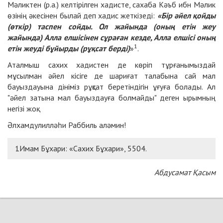
Мәликтен (р.а.) келтірілген хадисте, сахаба Кәъб ибн Мәлик
өзінің әкесінен былай деп хадис жеткізеді:
«Бір әйел қойды
(өткір) таспен сойды. Ол жайында (оның етін жеу
жайында) Алла елшісінен сұраған кезде, Алла елшісі оның
1
етін жеуді бұйырды (рұқсат берді)
»
.
Аталмыш сахих хадистен де көріп тұрғанымыздай
мұсылман әйел кісіге де шариғат талабына сай мал
бауыздауына дініміз рұқсат беретіндігін ұғуға болады. Ал
"әйел затына мал бауыздауға болмайды" деген ырымның
негізі жоқ.
Әлхамдулилләһи Раббиль аләмин!
1Имам Бұхари: «Сахих Бұхари», 5504.
Абдусамат Қасым