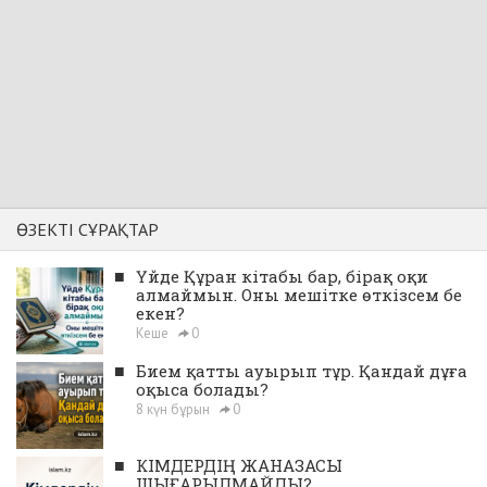
ӨЗЕКТІ СҰРАҚТАР
■
Үйде Құран кітабы бар, бірақ оқи
алмаймын. Оны мешітке өткізсем бе
екен?
Кеше
0
■
Бием қатты ауырып тұр. Қандай дұға
оқыса болады?
8 күн бұрын
0
■
КІМДЕРДІҢ ЖАНАЗАСЫ
ШЫҒАРЫЛМАЙДЫ?