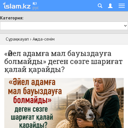
қаз
рус
Категория:
Сұрақ-жауап
›
Ақида-сенім
«Әйел адамға мал бауыздауға
болмайды» деген сөзге шариғат
қалай қарайды?