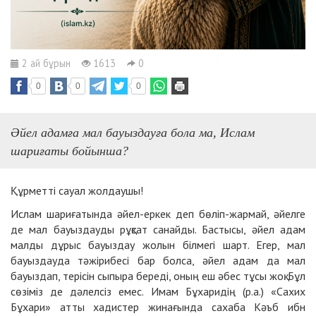
2 ай бұрын
1613
0
0
0
0
Әйел адамға мал бауыздауға бола ма, Ислам
шариғаты бойынша?
Құрметті сауал жолдаушы!
Ислам шариғатында әйел-еркек деп бөліп-жармай, әйелге
де мал бауыздауды рұқсат санайды. Бастысы, әйел адам
малды дұрыс бауыздау жолын білмегі шарт. Егер, мал
бауыздауда тәжірибесі бар болса, әйел адам да мал
бауыздап, терісін сыпыра береді, оның еш әбес тұсы жоқ. Бұл
сөзіміз де дәлелсіз емес. Имам Бұхаридің (р.а.) «Сахих
Бұхари» атты хадистер жинағында сахаба Кәъб ибн