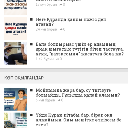
17 күн бұрын
0
■
Неге Құранда қанды нәжіс деп
атаған?
24 күн бұрын
0
■
Бала болдырмас үшін ер адамның
ұрық шығатын түтігін бітеп тастауға,
яғни, "вазэктомия" жасатуға бола ма?
1 ай бұрын
0
КӨП ОҚЫЛҒАНДАР
■
Мойнымда жара бар, су тигізуге
болмайды. Ғұсылды қалай аламын?
6 күн бұрын
0
■
Үйде Құран кітабы бар, бірақ оқи
алмаймын. Оны мешітке өткізсем бе
екен?