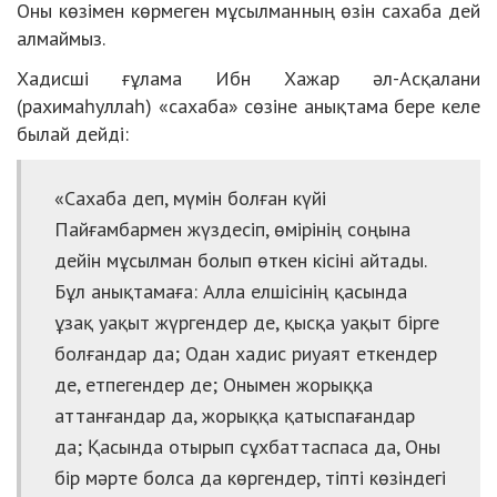
Оны көзімен көрмеген мұсылманның өзін сахаба дей
алмаймыз.
Хадисші ғұлама
Ибн Хажар әл-Асқалани
(рахимаһуллаһ) «сахаба» сөзіне анықтама бере келе
былай дейді:
«Сахаба деп, мүмін болған күйі
Пайғамбармен жүздесіп, өмірінің соңына
дейін мұсылман болып өткен кісіні айтады.
Бұл анықтамаға: Алла елшісінің қасында
ұзақ уақыт жүргендер де, қысқа уақыт бірге
болғандар да; Одан хадис риуаят еткендер
де, етпегендер де; Онымен жорыққа
аттанғандар да, жорыққа қатыспағандар
да; Қасында отырып сұхбаттаспаса да, Оны
бір мәрте болса да көргендер, тіпті көзіндегі