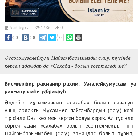
3 ай бұрын
1386
0
0
0
0
Әссәләмуғалейкум! Пайғамбарымызды с.а.у. түсінде
көрген адамдар да «Сахаба» болып есептеледі ме?
Бисмилләһир-рахманир-рахим. Уағалейкумуссәләм уә
рахматуллаһи уә бәракәтуһ!
Әлдебір мұсылманның «сахаба» болып саналуы
үшін, ардақты
Мұхаммед пайғамбар
дың (с.а.у.) көзі
тірісінде Оны көзімен көрген болуы керек. Ал түсінде
көрген адам «сахаба» болып есептелмейді. Тіпті
Пайғамбарымызбен (с.а.у.) замандас болып тұрып,