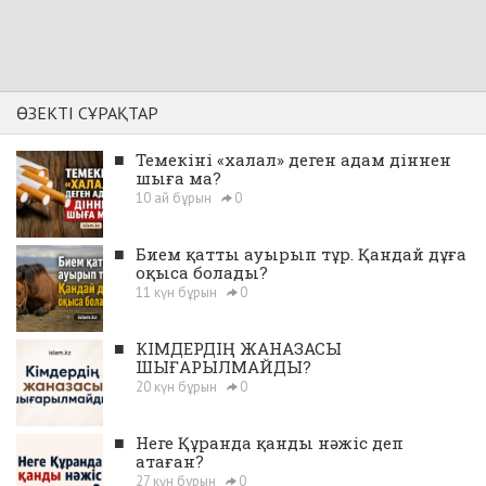
ӨЗЕКТІ СҰРАҚТАР
■
Темекіні «халал» деген адам діннен
шыға ма?
10 ай бұрын
0
■
Бием қатты ауырып тұр. Қандай дұға
оқыса болады?
11 күн бұрын
0
■
КІМДЕРДІҢ ЖАНАЗАСЫ
ШЫҒАРЫЛМАЙДЫ?
20 күн бұрын
0
■
Неге Құранда қанды нәжіс деп
атаған?
27 күн бұрын
0