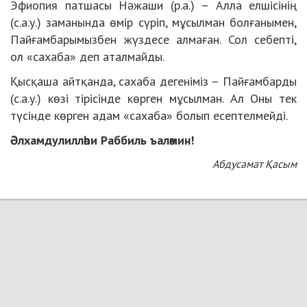
Эфиопия патшасы
Нәжаши
(р.а.) – Алла елшісінің
(с.а.у.) заманында өмір сүріп, мұсылман болғанымен,
Пайғамбарымызбен жүздесе алмаған. Сол себепті,
ол «сахаба» деп аталмайды.
Қысқаша айтқанда, сахаба дегеніміз – Пайғамбарды
(с.а.у.) көзі тірісінде көрген мұсылман. Ал Оны тек
түсінде көрген адам «сахаба» болып есептелмейді.
Әлхамдулилләһи Раббиль ъаләмин!
Абдусамат Қасым