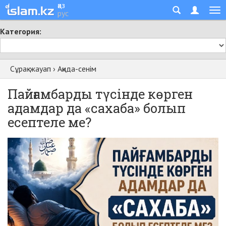
қаз
рус
Категория:
Сұрақ-жауап
›
Ақида-сенім
Пайғамбарды түсінде көрген
адамдар да «сахаба» болып
есептеле ме?