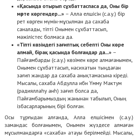
«Қасында отырып сұхбаттаспаса да, Оны бір
мәрте көргендер...»
– Алла елшісін (с.а.у.) бір
рет көрген мүмін-мұсылман да сахаба
саналады, тіпті Онымен сұхбаттасып,
мәжілістес болмаса да.
«Тіпті көзіндегі зағиптық себепті Оны көре
алмай, бірақ қасында болғандар да...»
–
Пайғамбарды (с.а.у.) көзімен көре алмағанымен,
Онымен сұхбаттасып, насихатын тыңдаған
зағип жандар да сахаба анықтамасына кіреді.
Мысалы, сахаба
Абдулла ибн Үмму Мактум
(радияллаһу анһ) зағип болса да,
Пайғамбарымыздың жанынан табылып, Оның
ізбасарларының бірі болған.
Осы тұрғыдан алғанда, Алла елшісімен (с.а.у.)
замандас болғанымен, Онымен жүздесе алмаған
мұсылмандарға «сахаба» атауы берілмейді. Мысалы,