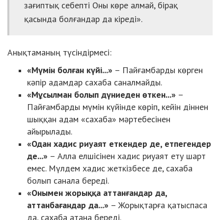
зағиптық себепті Оны көре алмай, бірақ
қасында болғандар да кіреді».
Анықтаманың түсіндірмесі:
«Мүмін болған күйі...»
– Пайғамбарды көрген
кәпір адамдар сахаба саналмайды.
«Мұсылман болып дүниеден өткен...»
–
Пайғамбарды мүмін күйінде көріп, кейін діннен
шыққан адам «сахаба» мәртебесінен
айырылады.
«Одан хадис риуаят еткендер де, етпегендер
де...»
– Алла елшісінен хадис риуаят ету шарт
емес. Мүлдем хадис жеткізбесе де, сахаба
болып санала береді.
«Онымен жорыққа аттанғандар да,
аттанбағандар да...»
– Жорықтарға қатыспаса
да, сахаба атана береді.