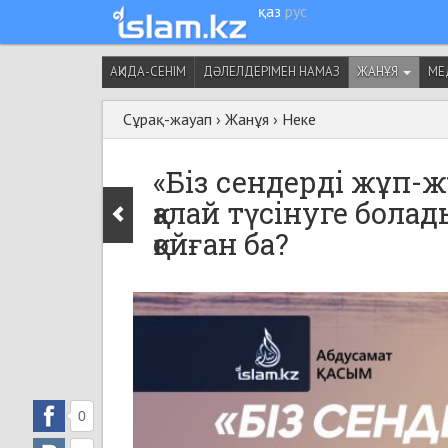
қаз
рус
АҚИДА-СЕНІМ
ДӘЛЕЛДЕРІМЕН НАМАЗ
ЖАНҰЯ
МЕ
Сұрақ-жауап
›
Жанұя
›
Неке
«Біз сендерді жұп-ж
қалай түсінуге бол
қойған ба?
0