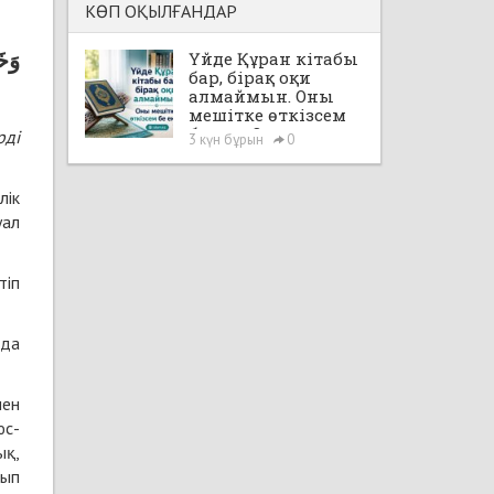
КӨП ОҚЫЛҒАНДАР
وَخَ
Үйде Құран кітабы
бар, бірақ оқи
алмаймын. Оны
мешітке өткізсем
бе екен?
рді
3 күн бұрын
0
лік
уал
тіп
 да
мен
юс-
ық,
лып