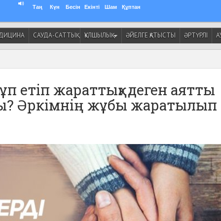
Таң
Күн
Бесін
Екінті
Шам
Құптан
ДИЦИНА
САУДА-САТТЫҚ
ҚҰЛШЫЛЫҚ
ӘЙЕЛГЕ ҚАТЫСТЫ
ӘРТҮРЛІ
А
ұп етіп жараттық» деген аятты
ады? Әркімнің жұбы жаратылып