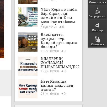
Фотогалерея
Үйде Құран кітабы
бар, бірақ оқи
Бас редактор
алмаймын. Оны
мешітке өткізсем
бе екен?
3 күн бұрын
0
Блогтар
Бием қатты
ауырып тұр.
Қандай дұға оқыса
Кітапхана
болады?
10 күн бұрын
0
КІМДЕРДІҢ
ЖАНАЗАСЫ
ШЫҒАРЫЛМАЙДЫ?
19 күн бұрын
0
Неге Құранда
қанды нәжіс деп
атаған?
26 күн бұрын
0