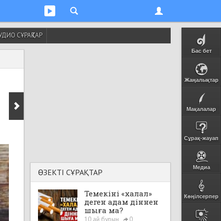
УДИО СҰРАҚТАР
Бас бет
Жаңалықтар
Мақалалар
Сұрақ-жауап
Медиа
ӨЗЕКТІ СҰРАҚТАР
Темекіні «халал»
Көңілсерпер
деген адам діннен
шыға ма?
10 ай бұрын
0