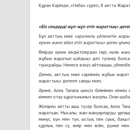
Құран Кәрімде, «Нәбә» сүресі, 8 аятта Жара
«Біз сендерді жұп-жұп етіп жараттық» деген
Бұл аяттың мәні
«әркімнің үйленетін жары
еркек және әйел етіп жараттық»
деген ұғым
Өмірде еркек кіндіктілерден гөрі, нәзік ж
жұбын жаратып қойдық» деп түсінер болсақ
туындайды. Немесе өзіңіз айтпақшы, үйленб
Демек, аяттың мәні «әркімнің жұбын жарат
жараттық» дегенге саяды екен.
Әрине, Алла Тағала шексіз білімімен кімнің 
кіммен отау құратынымыз жазулы. Оған шүбә
Жоғарғы аятты аша түсер болсақ, Алла Тағ
жаратқан. Мысалы, жан-жануарларды ұрғашы-
минус, күн мен түн, ыстық пен суық, бақ
құрлық пен су, өмір мен өлім, дүние мен