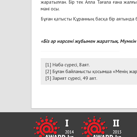
жаратылған. Бір тек Алла Тағала ғана жалғ
мәні осы.
Бұған қатысты Құранның басқа бір аятында б
«Біз әр нәрсені жұбымен жараттық. Мүмкін
[1] Нәбә сүресі, 8аят.
[2] Бұған байланысты қосымша
«Менің жар
[3] Зарият сүресі, 49 аят.