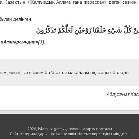
ыз. Қазақтың «Жалғыздық Аллаға ғана жарасқан» деген сөзінің 
ылай делінген:
نْ كُلِّ شَيْءٍ خَلَقْنَا زَوْجَيْنِ لَعَلَّكُمْ تَذَكَّرُونَ
 ойланарсыңдар»[3].
ым, менің тағдырым ба?»
атты мақаланы оқысаңыз болады
Абдусамат Қа
2026, Islam.kz ұлттық, рухани-ағарту порталы
Сайт материалдарын қолдану үшін сілтеме көрсетуіңіз міндетті.