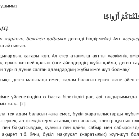
тушымыз:
لَقْنَاكُمْ أَزْوَاجًا
[1].
н жаратып, белгілеп қойдық»
дегенді білдірмейді. Аят
«сенде
да айтылған.
андылардың қатары көп. Ал егер аталмыш аятты «әркімнің өмір
, еркек жетпей қалған өзге әйелдердің жұбы қайда, деген са
ей түрып дүние салған адамдардың жұбы кімге жұп болмақ?
тық» деген мағынада емес, «адам баласын еркек және әйел е
кімге үйленетіндігін о баста білетіндігі рас, әрі тағдырымызда
міз жоқ...[2].
ала тек адам баласын ғана емес, бүкіл жаратылыстарды жұбы
еркек, ал өсімдіктерді аталық пен аналық, электр қуатын пл
ыт пен бақытсыздық, қуаныш пен қайғы, сабыр мен сабырсызд
 ақырет т.б. Яғни, бүкіл мақлұқат (жаратылыс) жұп-жұп бо