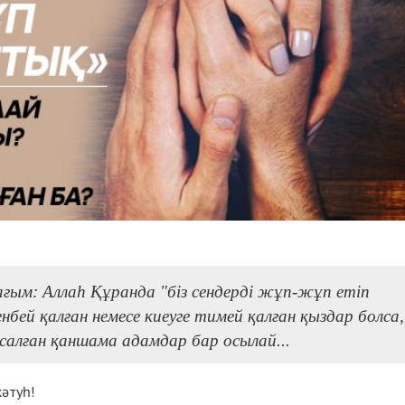
ағым: Аллаһ Құранда "біз сендерді жұп-жұп етіп
нбей қалған немесе киеуге тимей қалған қыздар болса,
алған қаншама адамдар бар осылай...
кәтуһ!