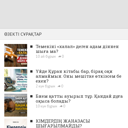
ӨЗЕКТІ СҰРАҚТАР
■
Темекіні «халал» деген адам діннен
шыға ма?
10 ай бұрын
0
■
Үйде Құран кітабы бар, бірақ оқи
алмаймын. Оны мешітке өткізсем бе
екен?
2 күн бұрын
0
■
Бием қатты ауырып тұр. Қандай дұға
оқыса болады?
10 күн бұрын
0
■
КІМДЕРДІҢ ЖАНАЗАСЫ
ШЫҒАРЫЛМАЙДЫ?