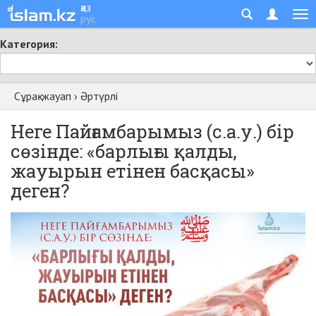
қаз
рус
Категория:
Сұрақ-жауап
›
Әртүрлі
Неге Пайғамбарымыз (с.а.у.) бір
сөзінде: «барлығы қалды,
жауырын етінен басқасы»
деген?