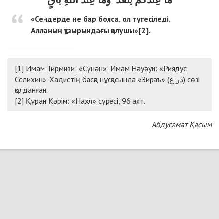
«Сендерде не бар болса, ол түгесіледі.
Алланың құзырындағы қалушы»[2].
[1] Имам Тирмизи: «Сүнән»; Имам Нәуәуи: «Риядус
Солихин». Хадистің басқа нұсқасында «Зираъ» (ذراع) сөзі
қолданған.
[2] Құран Кәрім: «Нахл» сүресі, 96 аят.
Абдусамат Қасым