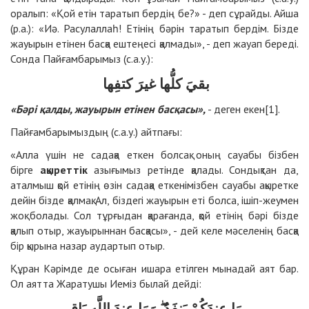
оралып: «Қой етін таратып бердің бе?» - деп сұрайды. Айша
(р.а.): «Иә. Расулаллаһ! Етінің бәрін таратып бердім. Бізде
жауырын етінен басқа ештеңесі қалмады», - деп жауап береді.
Сонда Пайғамбарымыз (с.а.у.):
بقيَ كلُّها غيرَ كتفِها
«Бәрі қалды, жауырын етінен басқасы»,
- деген екен[1].
Пайғамбарымыздың (с.а.у.) айтпағы:
«Алла үшін не садақа еткен болсақ оның сауабы бізбен
бірге
ақыреттік
азығымыз ретінде қалады. Сондықтан да,
аталмыш қой етінің өзін садақа еткенімізбен сауабы ақыретке
дейін бізде қалмақ. Ал, біздегі жауырын еті болса, ішіп-жеумен
жоқ болады. Сол тұрғыдан қарағанда, қой етінің бәрі бізде
қалып отыр, жауырыннан басқасы», - дей келе мәселенің басқа
бір қырына назар аудартып отыр.
Құран Кәрімде де осыған ишара етілген мынадай аят бар.
Ол аятта Жаратушы Иеміз былай дейді:
مَا عِندَكُمْ يَنفَدُ ۖ وَمَا عِندَ اللَّهِ بَاقٍ