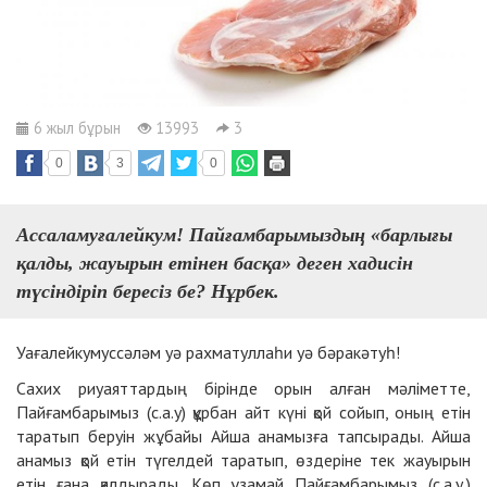
6 жыл бұрын
13993
3
0
3
0
Ассаламуғалейкум! Пайғамбарымыздың «барлығы
қалды, жауырын етінен б
асқа» деген хадисін
түсіндіріп бересіз бе? Нұрбек.
Уағалейкумуссәләм уә рахматуллаһи уә бәракәтуһ!
Сахих риуаяттардың бірінде орын алған мәліметте,
Пайғамбарымыз (с.а.у) құрбан айт күні қой сойып, оның етін
таратып беруін жұбайы Айша анамызға тапсырады. Айша
анамыз қой етін түгелдей таратып, өздеріне тек жауырын
етін ғана қалдырады. Көп ұзамай Пайғамбарымыз (с.а.у.)