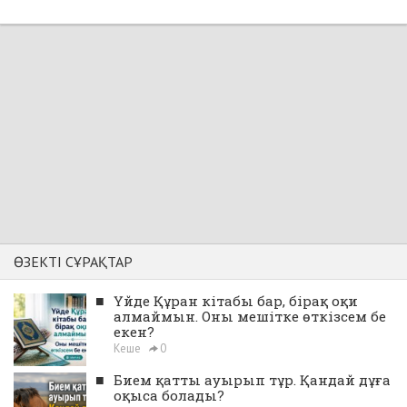
ӨЗЕКТІ СҰРАҚТАР
■
Үйде Құран кітабы бар, бірақ оқи
алмаймын. Оны мешітке өткізсем бе
екен?
Кеше
0
■
Бием қатты ауырып тұр. Қандай дұға
оқыса болады?