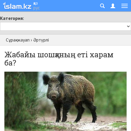
қаз
рус
Категория:
Сұрақ-жауап
›
Әртүрлі
Жабайы шошқаның еті харам
ба?