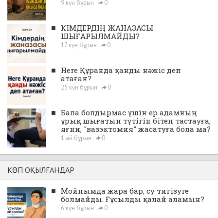
9 күн бұрын
0
■
КІМДЕРДІҢ ЖАНАЗАСЫ
ШЫҒАРЫЛМАЙДЫ?
17 күн бұрын
0
■
Неге Құранда қанды нәжіс деп
атаған?
25 күн бұрын
0
■
Бала болдырмас үшін ер адамның
ұрық шығатын түтігін бітеп тастауға,
яғни, "вазэктомия" жасатуға бола ма?
1 ай бұрын
0
КӨП ОҚЫЛҒАНДАР
■
Мойнымда жара бар, су тигізуге
болмайды. Ғұсылды қалай аламын?
6 күн бұрын
0