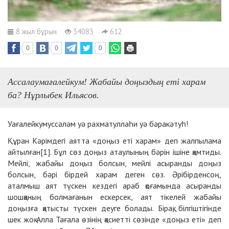
8 жыл бұрын
34083
612
0
0
0
Ассалаумағалейкум! Жабайы доңыздың еті харам
ба? Нұрлыбек Ильясов.
Уағалейкумуссәләм уә рахматуллаһи уә бәракәтуһ!
Құран Кәрімдегі аятта «доңыз еті харам» деп жалпылама
айтылған[1]. Бұл сөз доңыз атаулының бәрін ішіне қамтиды.
Мейлі, жабайы доңыз болсын, мейлі асыранды доңыз
болсын, бәрі бірдей харам деген сөз. Әрібірденсоң,
аталмыш аят түскен кездегі араб қоғамында асыранды
шошқаның болмағанын ескерсек, аят тікелей жабайы
доңызға қатысты түскен деуге болады. Бірақ, білгіштігінде
шек жоқ Алла Тағала өзінің қасиетті сөзінде «доңыз еті» деп