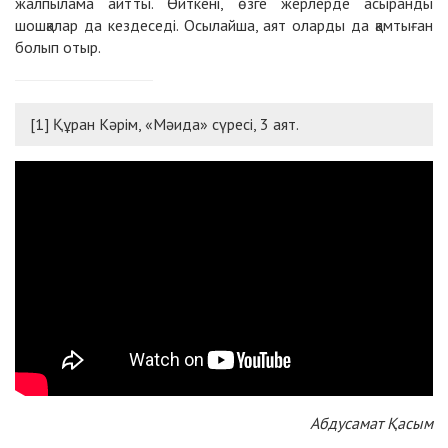
жалпылама айтты. Өйткені, өзге жерлерде асыранды
шошқалар да кездеседі. Осылайша, аят оларды да қамтыған
болып отыр.
[1] Құран Кәрім, «Мәида» сүресі, 3 аят.
Абдусамат Қасым