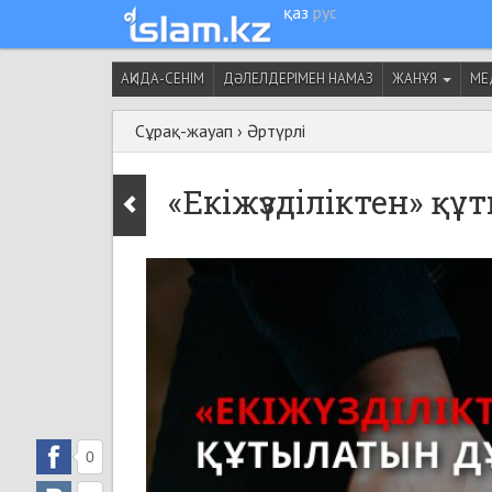
қаз
рус
АҚИДА-СЕНІМ
ДӘЛЕЛДЕРІМЕН НАМАЗ
ЖАНҰЯ
МЕ
Сұрақ-жауап
›
Әртүрлі
«Екіжүзділіктен» құ
0