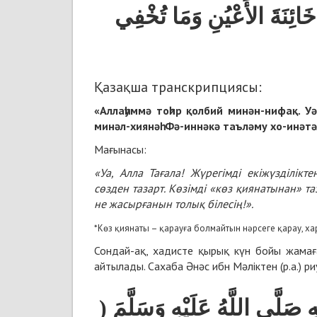
خَائِنَةَ الأَعْيُنِ وَمَا تُخْفِي
Қазақша транскрипциясы:
«Аллаһуммә тоһһир қолбий минән-нифақ. У
минәл-хиянәһ. Фә-иннәкә таъләму хо-инәт
Мағынасы:
«Уа, Алла Тағала! Жүрегімді екіжүзділікте
сөзден тазарт. Көзімді «көз қиянатынан» т
не жасырғанын толық білесің!».
*Көз қиянаты – қарауға болмайтын нәрсеге қарау, ха
Сондай-ақ, хадисте қырық күн бойы жамаға
айтылады. Сахаба Әнәс ибн Мәліктен (р.а.) ри
ِ صَلَّى اللَّهُ عَلَيْهِ وَسَلَّمَ