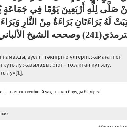
ْ صَلَّى لِلَّهِ أَرْبَعِينَ يَوْمًا فِي جَمَاعَةٍ يُ
ِبَتْ لَهُ بَرَاءَتَانِ بَرَاءَةٌ مِنْ النَّارِ وَبَرَ
(241) وصححه الشيخ الألباني رحمه الله
намазды, әуелгі тәкпіріне үлгеріп, жамағатпен
ен құтылу жазылады: бірі – тозақтан құтылу,
ұтылу»[1].
н сөзі – намазға кешікпей уақытында баруды білдіреді.
ахих.