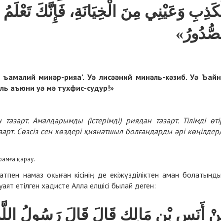
كَذِبِ وَعَيْنِي مِنَ الْخِيَانَةِ، فَإِنَّكَ تَعْلَمُ 
لصُّدُورُ
ә ъамалий минәр-рияа’. Уә лисәәний минәль-кәзиб. Уә Ъай
әль аъюни уә мә тухфис-судур!»
н тазарт. Амалдарымды (істерімді) риядан тазарт. Тілімді өті
азарт. Сөзсіз сен көздері қиянатшыл болғандарды әрі көңілдер
рамға қарау.
тпен намаз оқыған кісінің де екіжүзділіктен аман болатынд
уаят етілген хадисте Алла елшісі былай деген:
َنْ أَنَسِ بْنِ مَالِكٍ قَالَ قَالَ رَسُولُ اللَّه