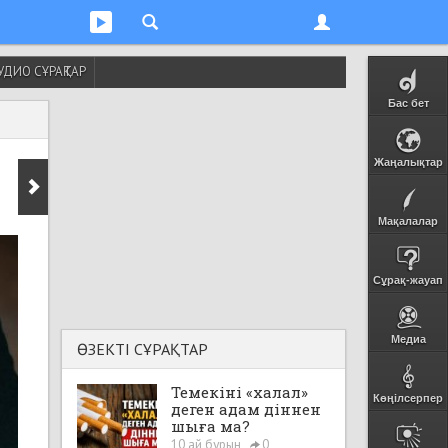
УДИО СҰРАҚТАР
Бас бет
Жаңалықтар
Мақалалар
Сұрақ-жауап
Медиа
ӨЗЕКТІ СҰРАҚТАР
Темекіні «халал»
Көңілсерпер
деген адам діннен
шыға ма?
10 ай бұрын
0