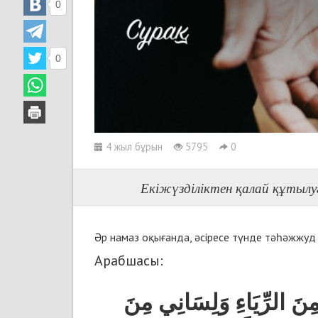
0
0
4 жыл бұрын
5795
0
Екіжүзділіктен қалай құтылу
Әр намаз оқығанда, әсіресе түнде тәһәжжуд
Арабшасы:
«ِنَ الرِّيَاءِ وَلِسَانِي مِنَ