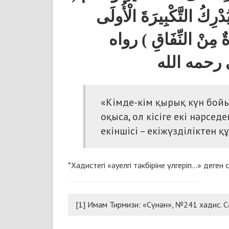
دْرِكُ التَّكْبِيرَةَ الْأُولَى
اءَةٌ مِنْ النِّفَاقِ ) رواه
«Кімде-кім қырық күн бойы 
оқыса, ол кісіге екі нәрсед
екіншісі – екіжүзділіктен қ
*Хадистегі «әуелгі тәкбіріне үлгеріп...» деге
[1] Имам Тирмизи: «Сүнән», №241 хадис. С