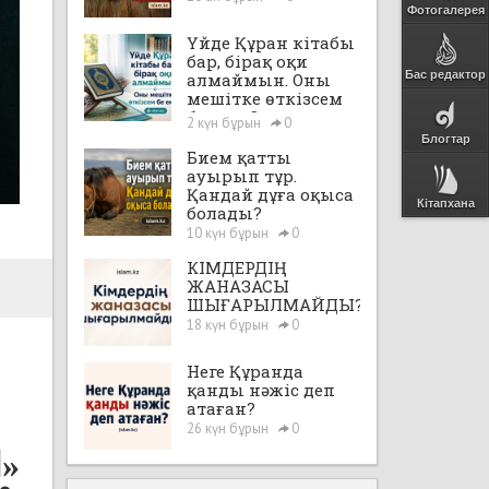
Фотогалерея
Үйде Құран кітабы
бар, бірақ оқи
Бас редактор
алмаймын. Оны
мешітке өткізсем
бе екен?
2 күн бұрын
0
Блогтар
Бием қатты
ауырып тұр.
Қандай дұға оқыса
Кітапхана
болады?
10 күн бұрын
0
КІМДЕРДІҢ
ЖАНАЗАСЫ
ШЫҒАРЫЛМАЙДЫ?
18 күн бұрын
0
Неге Құранда
қанды нәжіс деп
атаған?
26 күн бұрын
0
الل