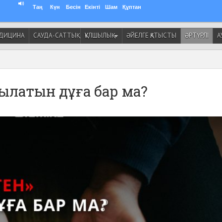
Таң
Күн
Бесін
Екінті
Шам
Құптан
ДИЦИНА
САУДА-САТТЫҚ
ҚҰЛШЫЛЫҚ
ӘЙЕЛГЕ ҚАТЫСТЫ
ӘРТҮРЛІ
А
тылатын дұға бар ма?