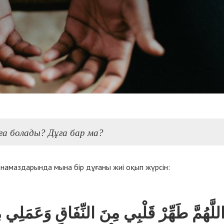
ға болады? Дұға бар ма?
 намаздарында мына бір дұғаны жиі оқып жүрсін:
َّهُمَّ طَهِّرْ قَلْبِي مِنَ النِّفَاقِ وَعَمَلِي م