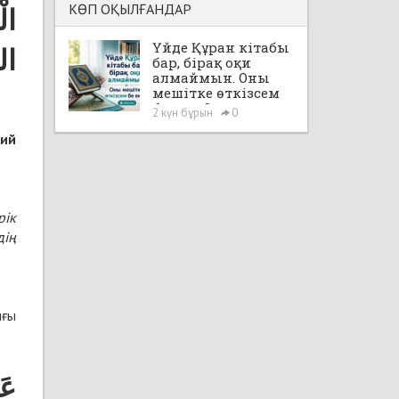
КӨП ОҚЫЛҒАНДАР
الْ
Үйде Құран кітабы
ا»
бар, бірақ оқи
алмаймын. Оны
мешітке өткізсем
бе екен?
2 күн бұрын
0
ний
рік
дің
ығы
ع (