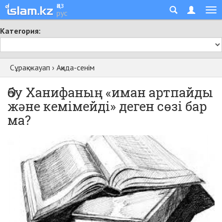
қаз
рус
Категория:
Сұрақ-жауап
›
Ақида-сенім
Әбу Ханифаның «иман артпайды
және кемімейді» деген сөзі бар
ма?