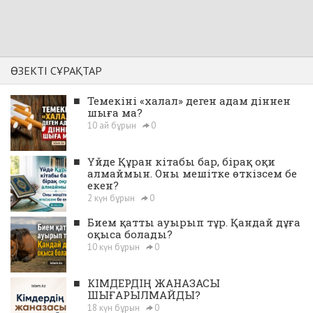
ӨЗЕКТІ СҰРАҚТАР
■
Темекіні «халал» деген адам діннен
шыға ма?
10 ай бұрын
0
■
Үйде Құран кітабы бар, бірақ оқи
алмаймын. Оны мешітке өткізсем бе
екен?
2 күн бұрын
0
■
Бием қатты ауырып тұр. Қандай дұға
оқыса болады?
10 күн бұрын
0
■
КІМДЕРДІҢ ЖАНАЗАСЫ
ШЫҒАРЫЛМАЙДЫ?
18 күн бұрын
0