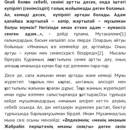
Олай болған себебі, сенімі артты десек, онда іштегі
күпірлігі (сенімсіздігі) толық жойылмады деген боламыз.
Ал, кемиді десек, күпірлігі артқан болады. Адам
қалайша жартылай – кәпір, жартылай – мұсылман
болуы мүмкін? Негізінде иман еткен адам – күмәнсіз
сенген адам...», -
дейді ғұлама
.
Мүтәкәллим[1]
ғалымдардың басым көпшілігі осы пікірде. Олардың айтуы
бойынша: «Иманның өзі кемімейді де, артпайды. Оның
артуы – күмән мен сенімсіздікті білдіреді»[2]. Мысалы
біреудің Құранның ақиқаттығына сенімі артты деу, оның
алғашқы иманында күмән бар еді дегенмен пара-пар.
Десе де, сапа жағынан иман артады және кемиді. Мұны
жүректегі тақуалық пен ықылас, ынтаның әлсіздігі мен
қуаттылығы жағынан қараған дұрыс. Тақуа жанның жүрегіндегі
иман нұры өзгемен салыстырғанда қуаттырақ. Осы тұрғыда
кейде мұсылмандардың «иманым әлсіреп кетті» деуінің
себебі осында. Ал, дін негіздерін жүрекпен растап, бекітуі
тұрғысында барлық мұсылман бірдей. Имам Мұхаммадтың
мына сөзі осыны мензейді:
«Әлдекімнің: «менің иманым
Жәбрәйіл періштенің иманы сияқты» деген сөзін