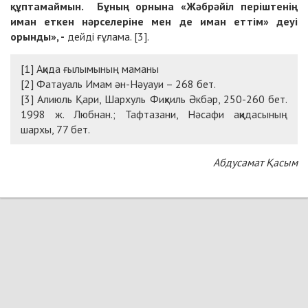
құптамаймын. Бұның орнына «Жәбрәйіл періштенің
иман еткен нәрселеріне мен де иман еттім» деуі
орынды», -
дейді ғұлама. [3].
[1] Ақида ғылымының маманы
[2] Фатауаль Имам ән-Нәуауи – 268 бет.
[3] Алиюль Қари, Шархуль Фиқхиль Әкбәр, 250-260 бет.
1998 ж. Любнан.; Тафтазани, Нәсафи ақидасының
шархы, 77 бет.
Абдусамат Қасым