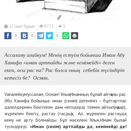
12 жыл бұрын
6723
3
0
0
0
Ассаламу алайкум! Менің естуім бойынша Имам Абу
Ханифа «иман артпайды және кемімейді» деген
екен, осы рас па? Рас болса оның себебін түсіндіріп
кетесіз бе? Осман.
Уағалейкумуссалам, Осман! Ұлық Имамның бұлай айтқаны рас.
Әбу Ханифа бойынша: иман (сенім) дегеніміз – бұлтартпас
дәлелдермен бекітілген діни негіздерді тілмен айтып(иқрар),
жүрекпен бекіту, растау (тасдық). Ал, жүрекпен растауда
кему не арту болмайды. Бұл мәселені Ұлық Имам былай
түсіндіреді:
«Иман (сенім) артпайды да, кемімейді де!