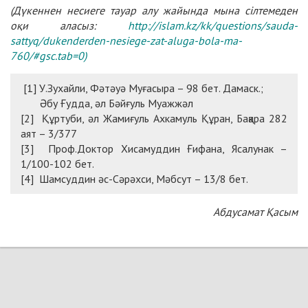
(Дүкеннен несиеге тауар алу жайында мына сілтемеден
оқи аласыз:
http://islam.kz/kk/questions/sauda-
sattyq/dukenderden-nesiege-zat-aluga-bola-ma-
760/#gsc.tab=0
)
[1] У.Зухайли, Фәтәуә Муғасыра – 98 бет. Дамаск.;
Әбу Ғудда, әл Бәйғуль Муажжәл
[2] Құртуби, әл Жамиғуль Ахкамуль Құран, Бақара 282
аят – 3/377
[3] Проф.Доктор Хисамуддин Ғифана, Ясалунак –
1/100-102 бет.
[4] Шамсуддин әс-Сәрәхси, Мәбсут – 13/8 бет.
Абдусамат Қасым