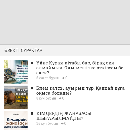
ӨЗЕКТІ СҰРАҚТАР
■
Үйде Құран кітабы бар, бірақ оқи
алмаймын. Оны мешітке өткізсем бе
екен?
6 сағат бұрын
0
■
Бием қатты ауырып тұр. Қандай дұға
оқыса болады?
8 күн бұрын
0
■
КІМДЕРДІҢ ЖАНАЗАСЫ
ШЫҒАРЫЛМАЙДЫ?
16 күн бұрын
0