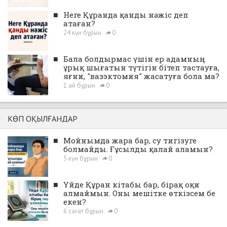
■
Неге Құранда қанды нәжіс деп
атаған?
24 күн бұрын
0
■
Бала болдырмас үшін ер адамның
ұрық шығатын түтігін бітеп тастауға,
яғни, "вазэктомия" жасатуға бола ма?
1 ай бұрын
0
КӨП ОҚЫЛҒАНДАР
■
Мойнымда жара бар, су тигізуге
болмайды. Ғұсылды қалай аламын?
5 күн бұрын
0
■
Үйде Құран кітабы бар, бірақ оқи
алмаймын. Оны мешітке өткізсем бе
екен?
6 сағат бұрын
0