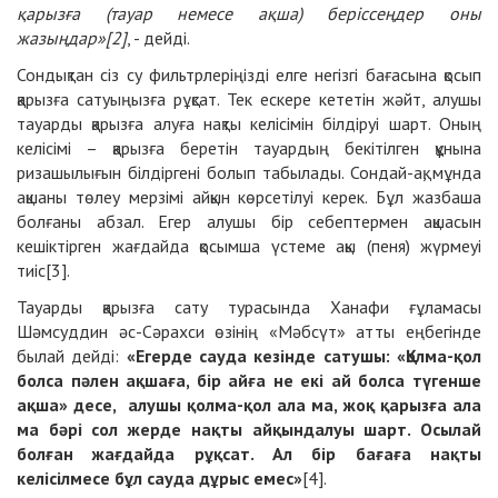
қарызға (тауар немесе ақша) беріссеңдер оны
жазыңдар»[2]
, - дейді.
Сондықтан сіз су фильтрлеріңізді елге негізгі бағасына қосып
қарызға сатуыңызға рұқсат. Тек ескере кететін жәйт, алушы
тауарды қарызға алуға нақты келісімін білдіруі шарт. Оның
келісімі – қарызға беретін тауардың бекітілген құнына
ризашылығын білдіргені болып табылады. Сондай-ақ, мұнда
ақшаны төлеу мерзімі айқын көрсетілуі керек. Бұл жазбаша
болғаны абзал. Егер алушы бір себептермен ақшасын
кешіктірген жағдайда қосымша үстеме ақы (пеня) жүрмеуі
тиіс[3].
Тауарды қарызға сату турасында Ханафи ғұламасы
Шәмсуддин әс-Сәрахси өзінің «Мәбсүт» атты еңбегінде
былай дейді:
«Егерде сауда кезінде сатушы: «Қолма-қол
болса пәлен ақшаға, бір айға не екі ай болса түгенше
ақша» десе, алушы қолма-қол ала ма, жоқ қарызға ала
ма бәрі сол жерде нақты айқындалуы шарт. Осылай
болған жағдайда рұқсат. Ал бір бағаға нақты
келісілмесе бұл сауда дұрыс емес»
[4].