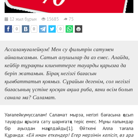
12 жыл бұрын
15685
75
0
0
0
Ассаламуғалейкум! Мен су фильтрін сатумен
айналысамын. Сатып алушылар да аз емес. Алайда,
кейбір тұрақты клиенттерге тауарды қарызға да
беріп жатамын. Бірақ негізгі бағасын
қымбаттатып қоямыз. Сұрайын дегенім, сол негізгі
бағасының үстіне қосқан ақша риба, яғни өсім болып
санала ма? Саламат.
Уағалейкумуссалам! Саламат мырза, негізгі бағасына қосып
тауарды қарызға сату шариғатқа теріс емес. Мұны ғалымдар
бір ауыздан мақұлдайды[1]. Өйткені Алла тағала
Құранда:
«Ей иман еткендер! Егер мерзімін келісіп, өз ара