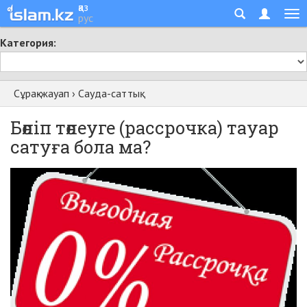
қаз
рус
Категория:
Сұрақ-жауап
›
Сауда-саттық
Бөліп төлеуге (рассрочка) тауар
сатуға бола ма?