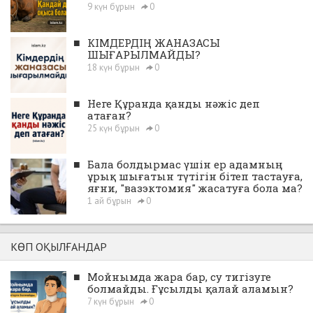
9 күн бұрын
0
■
КІМДЕРДІҢ ЖАНАЗАСЫ
ШЫҒАРЫЛМАЙДЫ?
18 күн бұрын
0
■
Неге Құранда қанды нәжіс деп
атаған?
25 күн бұрын
0
■
Бала болдырмас үшін ер адамның
ұрық шығатын түтігін бітеп тастауға,
яғни, "вазэктомия" жасатуға бола ма?
1 ай бұрын
0
КӨП ОҚЫЛҒАНДАР
■
Мойнымда жара бар, су тигізуге
болмайды. Ғұсылды қалай аламын?
7 күн бұрын
0