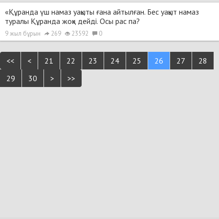
«Құранда үш намаз уақыты ғана айтылған. Бес уақыт намаз
туралы Құранда жоқ» дейді. Осы рас па?
9 жыл бұрын
269
23592
0
<<
<
21
22
23
24
25
26
27
28
29
30
>
>>