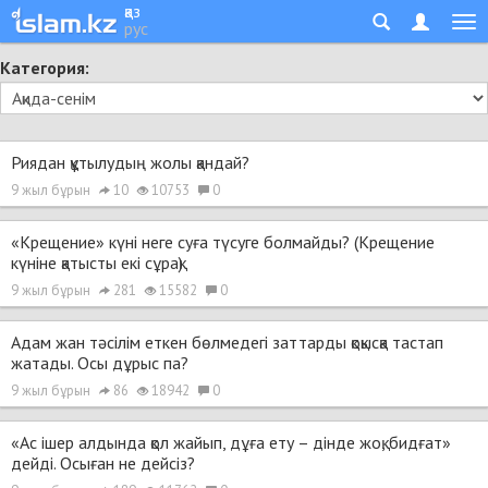
қаз
рус
Категория:
Риядан құтылудың жолы қандай?
9 жыл бұрын
10
10753
0
«Крещение» күні неге суға түсуге болмайды? (Крещение
күніне қатысты екі сұрақ)
9 жыл бұрын
281
15582
0
Адам жан тәсілім еткен бөлмедегі заттарды қоқысқа тастап
жатады. Осы дұрыс па?
9 жыл бұрын
86
18942
0
«Ас ішер алдында қол жайып, дұға ету – дінде жоқ, бидғат»
дейді. Осыған не дейсіз?