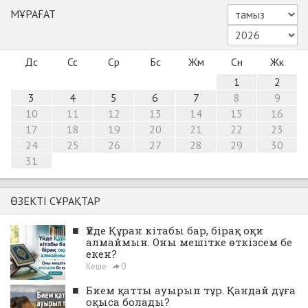
МҰРАҒАТ
Дс
Сс
Ср
Бс
Жм
Сн
Жк
1
2
3
4
5
6
7
8
9
10
11
12
13
14
15
16
17
18
19
20
21
22
23
24
25
26
27
28
29
30
31
ӨЗЕКТІ СҰРАҚТАР
■
Үйде Құран кітабы бар, бірақ оқи
алмаймын. Оны мешітке өткізсем бе
екен?
Кеше
0
■
Бием қатты ауырып тұр. Қандай дұға
оқыса болады?