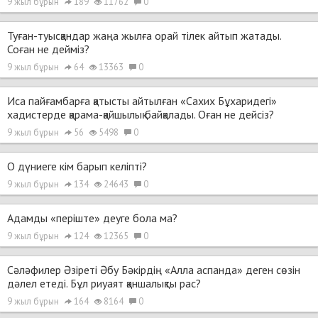
9 жыл бұрын
189
11762
0
Туған-туысқандар жаңа жылға орай тілек айтып жатады.
Соған не дейміз?
9 жыл бұрын
64
13363
0
Иса пайғамбарға қатысты айтылған «Сахих Бұхаридегі»
хадистерде қарама-қайшылық байқалады. Оған не дейсіз?
9 жыл бұрын
56
5498
0
О дүниеге кім барып келіпті?
9 жыл бұрын
134
24643
0
Адамды «періште» деуге бола ма?
9 жыл бұрын
124
12365
0
Сәләфилер Әзіреті Әбу Бәкірдің «Алла аспанда» деген сөзін
дәлел етеді. Бұл риуаят қаншалықты рас?
9 жыл бұрын
164
8164
0