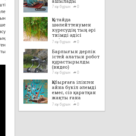
ашылады
шті
7 күн бұрын
0
еле
зын
Қытайда
еше
шөлейттенумен
күресудің тың әрі
асу
тиімді әдісі
дың
табылды
7 күн бұрын
0
ген
сты
Барлығын дерлік
істей алатын робот
құрастырылды
(видео)
7 күн бұрын
0
Қабырғаға ілінген
айна бүкіл әлемді
емес, сіз қаратқан
жақты ғана
көрсетеді
7 күн бұрын
0