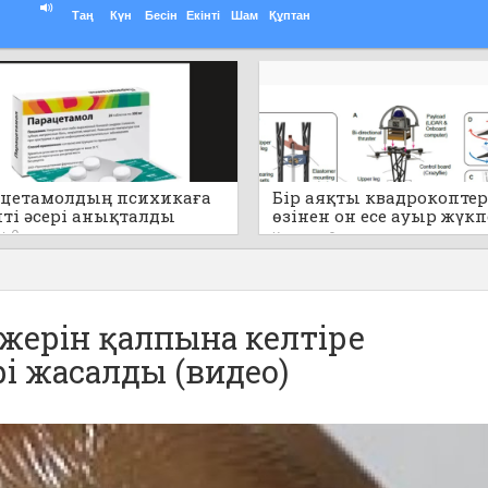
Таң
Күн
Бесін
Екінті
Шам
Құптан
цетамолдың психикаға
Бір аяқты квадрокоптер
пті әсері анықталды
өзінен он есе ауыр жүк
секіре алады (видео)
0
Кеше
0
 жерін қалпына келтіре
і жасалды (видео)