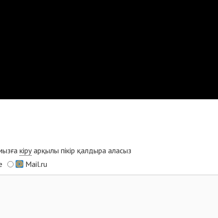
ымызға
кіру
арқылы пікір қалдыра аласыз
e
Mail.ru