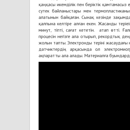
қаңқасы икемділік пен беріктік қамтамасыз
сутек байланыстары мен термопластиканы
алатынын байқаған. Сынақ кезінде зақымд
қалпына келтіре алған екен. Жасанды теріе
минут, тіпті, сағат кететін. атап өтті. 
процесін негізге ала отырып, рекордтық дең
жолын тапты. Электронды теріні жасаудағы не
датчиктердің арқасында ол электромиог
ақпаратты ала алады. Материалға буындарды