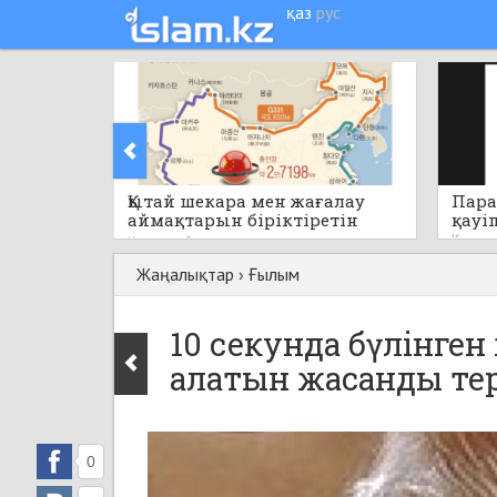
қаз
рус
Қытай шекара мен жағалау
Пара
аймақтарын біріктіретін
қауі
бірегей стратегиялық жобаны
Кеше
Кеше
0
қолға алады
Жаңалықтар
›
Ғылым
10 секунда бүлінген
алатын жасанды тер
0