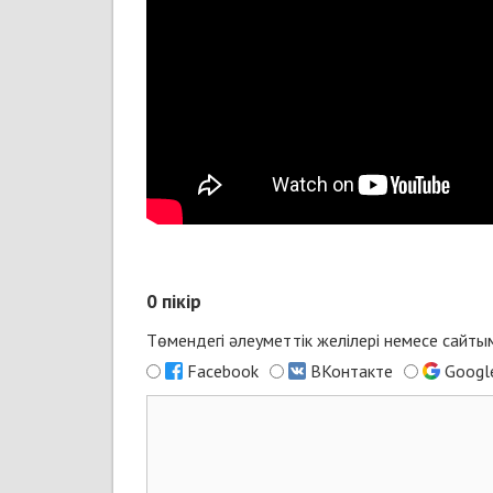
0
пікір
Төмендегі әлеуметтік желілері немесе сайт
Facebook
ВКонтакте
Googl