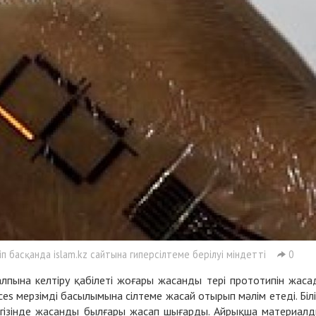
 басқанда islam.kz сайтына гиперсілтеме берілуі міндетті
0
пына келтіру қабілеті жоғары жасанды тері прототипін жаса
es мерзімді басылымына сілтеме жасай отырып мәлім етеді. Білі
гізінде жасанды былғары жасап шығарды. Айрықша материал