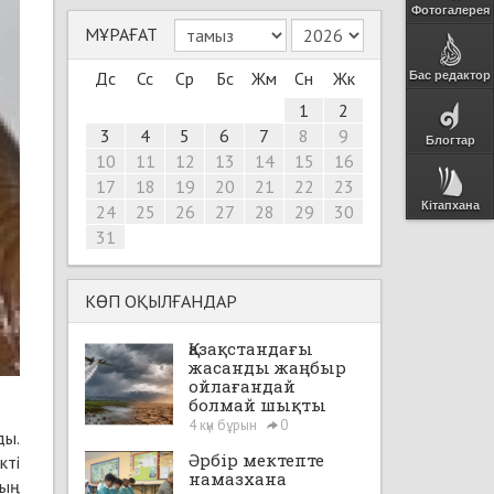
Фотогалерея
МҰРАҒАТ
Дс
Сс
Ср
Бс
Жм
Сн
Жк
Бас редактор
1
2
3
4
5
6
7
8
9
Блогтар
10
11
12
13
14
15
16
17
18
19
20
21
22
23
Кітапхана
24
25
26
27
28
29
30
31
КӨП ОҚЫЛҒАНДАР
Қазақстандағы
жасанды жаңбыр
ойлағандай
болмай шықты
4 күн бұрын
0
ды.
Әрбір мектепте
кті
намазхана
дың