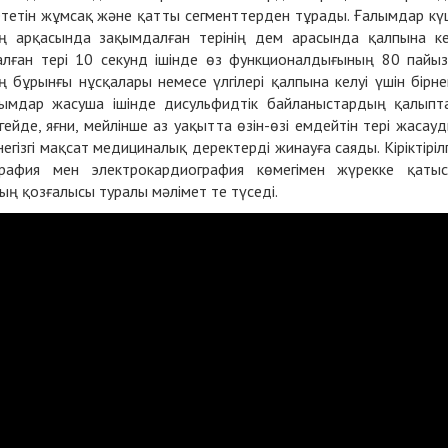
 ететін жұмсақ және қатты сегменттерден тұрады. Ғалымдар кү
ң арқасында зақымдалған терінің дем арасында қалпына к
алған тері 10 секунд ішінде өз функционалдығының 80 пайы
ің бұрынғы нұсқалары немесе үлгілері қалпына келуі үшін бірн
Ғалымдар жасуша ішінде дисульфидтік байланыстардың қалыпт
гейде, яғни, мейлінше аз уақытта өзін-өзі емдейтін тері жасау
гізгі мақсат медициналық деректерді жинауға саяды. Кіріктіріл
рафия мен электрокардиография көмегімен жүрекке қаты
ң қозғалысы туралы мәлімет те түседі.