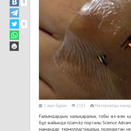
0
0
1 жыл бұрын
2151
Материалды көшіріп
Ғалымдардың халықаралық тобы өз-өзін қал
Бұл жайында islam.kz порталы Science Advanc
мамандар термопластикалық полиуретан не