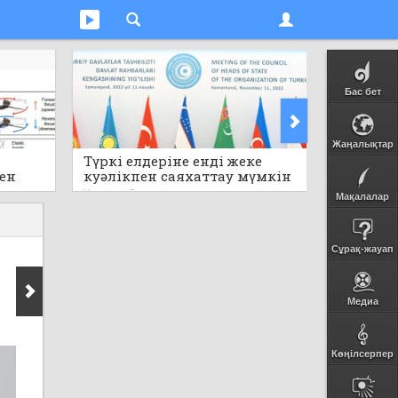
Бас бет
Жаңалықтар
Түркі елдеріне енді жеке
Электр
пен
куәлікпен саяхаттау мүмкін
пайдала
болмақ
Кеше
0
Кеше
0
Мақалалар
Сұрақ-жауап
Медиа
Көңілсерпер