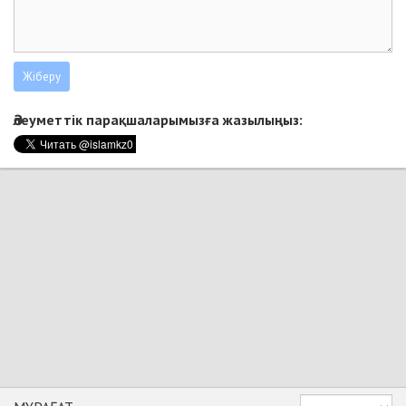
Әлеуметтік парақшаларымызға жазылыңыз: