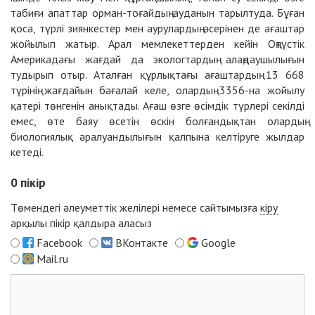
табиғи апаттар орман-тоғайдың ауданын тарылтуда. Бұған
қоса, түрлі зиянкестер мен аурулардың әсерінен де ағаштар
жойылып жатыр. Арал мемлекеттерден кейін Оңтүстік
Америкадағы жағдай да экологтардың алаңдаушылығын
тудырып отыр. Аталған құрлықтағы ағаштардың 13 668
түрінің жағдайын бағалай келе, олардың 3356-на жойылу
қатері төнгенін анықтады. Ағаш өзге өсімдік түрлері секілді
емес, өте баяу өсетін өскін болғандықтан олардың
биологиялық әралуандылығын қалпына келтіруге жылдар
кетеді.
0
пікір
Төмендегі әлеуметтік желілері немесе сайтымызға
кіру
арқылы пікір қалдыра аласыз
Facebook
ВКонтакте
Google
Mail.ru