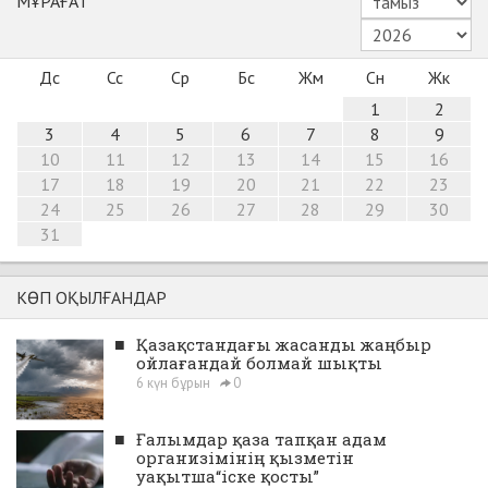
МҰРАҒАТ
Дс
Сс
Ср
Бс
Жм
Сн
Жк
1
2
3
4
5
6
7
8
9
10
11
12
13
14
15
16
17
18
19
20
21
22
23
24
25
26
27
28
29
30
31
КӨП ОҚЫЛҒАНДАР
■
Қазақстандағы жасанды жаңбыр
ойлағандай болмай шықты
6 күн бұрын
0
■
Ғалымдар қаза тапқан адам
организімінің қызметін
уақытша“іске қосты”