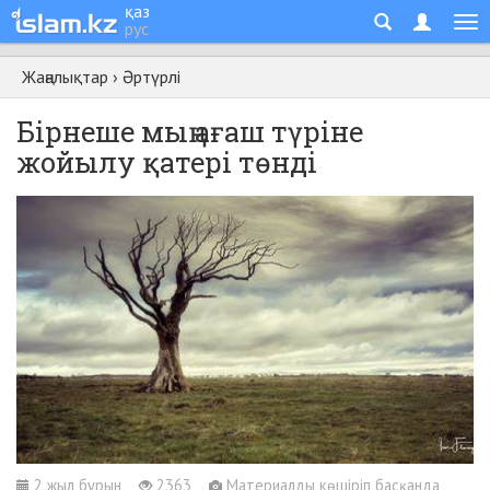
қаз
рус
Жаңалықтар
›
Әртүрлі
Бірнеше мың ағаш түріне
жойылу қатері төнді
2 жыл бұрын
2363
Материалды көшіріп басқанда