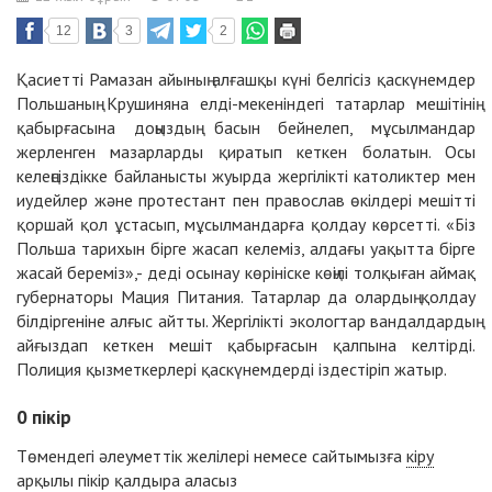
12
3
2
Қасиетті Рамазан айының алғашқы күні белгісіз қаскүнемдер
Польшаның Крушиняна елді-мекеніндегі татарлар мешітінің
қабырғасына доңыздың басын бейнелеп, мұсылмандар
жерленген мазарларды қиратып кеткен болатын. Осы
келеңсіздікке байланысты жуырда жергілікті католиктер мен
иудейлер және протестант пен православ өкілдері мешітті
қоршай қол ұстасып, мұсылмандарға қолдау көрсетті. «Біз
Польша тарихын бірге жасап келеміз, алдағы уақытта бірге
жасай береміз»,- деді осынау көрініске көңілі толқыған аймақ
губернаторы Мация Питания. Татарлар да олардың қолдау
білдіргеніне алғыс айтты. Жергілікті экологтар вандалдардың
айғыздап кеткен мешіт қабырғасын қалпына келтірді.
Полиция қызметкерлері қаскүнемдерді іздестіріп жатыр.
0
пікір
Төмендегі әлеуметтік желілері немесе сайтымызға
кіру
арқылы пікір қалдыра аласыз