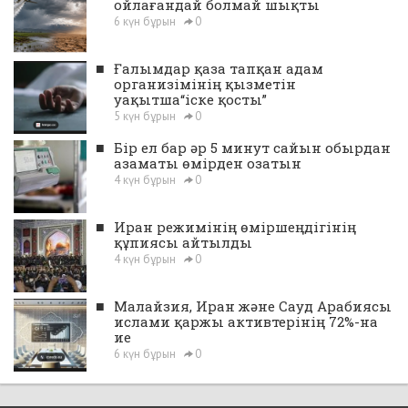
ойлағандай болмай шықты
6 күн бұрын
0
■
Ғалымдар қаза тапқан адам
организімінің қызметін
уақытша“іске қосты”
5 күн бұрын
0
■
Бір ел бар әр 5 минут сайын обырдан
азаматы өмірден озатын
4 күн бұрын
0
■
Иран режимінің өміршеңдігінің
құпиясы айтылды
4 күн бұрын
0
■
Малайзия, Иран және Сауд Арабиясы
ислами қаржы активтерінің 72%-на
ие
6 күн бұрын
0