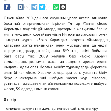
0
0
0
Өткен айда 200-ден аса оқушыны ұрлап әкетіп, әлі күнге
босатпай отырғандықтан Біріккен Ұлттар Ұйымы «Боко
Харамды» лаңкестік ұйымдардың қатарына жатқызды. Барша
ұлттың мүддесін қорғайтын ұйым Нигерияда лаң салып, бүлік
шығарып жүрген «Боко Харамды» лаңкестік ұйымдардың
қатарына жатқызғандықтан әлем жұртшылығы да ендігі
жерде содырлардың сойқанына БҰҰ-ның шешімі бойынша
баға беруі тиіс. 2009 жылдан бері «Боко Харам»
содырларының қолымен жасалған лаңкестік әрекеттерден
мыңдаған адам опат болған. Бейбіт тұрғындардың берекесін
алып біткен «Боко Харам» содырлары соңғы уақытта білім
беру ошақтарына жиі шабуыл жасап жүр. Мәселен,
үстіміздегі жылдың ақпан айының соңында колледжге шабуыл
жасап, 59 адамды қырып салған.
0
пікір
Төмендегі әлеуметтік желілері немесе сайтымызға
кіру