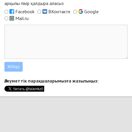
арқылы пікір қалдыра аласыз
Facebook
ВКонтакте
Google
Mail.ru
Әлеуметтік парақшаларымызға жазылыңыз: