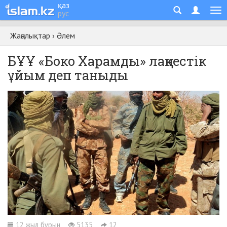
қаз
рус
Жаңалықтар
›
Әлем
БҰҰ «Боко Харамды» лаңкестік
ұйым деп таныды
12 жыл бұрын
5135
12