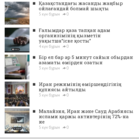
■
Қазақстандағы жасанды жаңбыр
ойлағандай болмай шықты
5 күн бұрын
0
■
Ғалымдар қаза тапқан адам
организімінің қызметін
уақытша“іске қосты”
4 күн бұрын
0
■
Бір ел бар әр 5 минут сайын обырдан
азаматы өмірден озатын
3 күн бұрын
0
■
Иран режимінің өміршеңдігінің
құпиясы айтылды
3 күн бұрын
0
■
Малайзия, Иран және Сауд Арабиясы
ислами қаржы активтерінің 72%-на
ие
5 күн бұрын
0