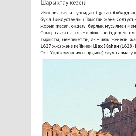
Шарықтау кезеңі
Империя саяси тұрғыдан Сұлтан
Акбардың
бүкіл Һиндустанды (Пәкістан және Солтүсті
жорық жасап, ондағы барлық мұсылман мемле
Оның саясаты төзімділікке негізделген е
тырысты, мемлекеттің әкімшілік жүйесін 
1627 жж.) және кейіннен
Шах Жаһан
(1628-1
Ост-Үнді компаниясы арқылы) сауда алмасу