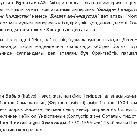
устан.
Бұл атау
«Айн Акбариде» жазылған әрі империяның ре
ол әкімшілік құжаттары аталмыш империяны "
Билад-и
Һ
индуст
-и
Һ
индустан"
немесе "
Вилаят әл-
Һ
индустан"
деп атады. "Моғ
тор» мен «үлкен империяны» білдіру үшін қолданған деседі. Со
н хиндустани тілінде
Хиндустан
деп атаған.
сы тілдеріндегі "Моңғол" сөзінің бұрмалануынан шыққан. Деген
ағанда парсы мәдениетінің ықпалында көбірек болды. Бұ
Һинди сұлтандығы
деп аталған, бұл Орангзебтің патша
ин Бабыр
(Бабур) – әкесі жағынан Әмір Темірден, ал анасы жағы
астап Самарқанның (Ферғана әмірлігі) әмірі болған. 1504 ж
ға жорық жасаған, өйткені оның кейбір әмірлері өз билеушіс
ңгеннен кейін ол Үндістанның (Солтүстік және Орталық Үндіст
Шер Шах
оның ұлы
Хумаюнды
(1530-1556 жж.) 1540 жылы Па
қалпына келтіре алды.