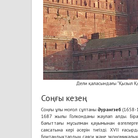
Дели қаласындағы "Қызыл Қор
Соңғы кезең
Соңғы ұлы моғол сұлтаны
Әурангзеб
(1658-1
1687 жылы Голконданы жаулап алды. Бірақ,
бағыттағы мұсылман қауымынан өзгелерге
саясатына кері әсерін тигізді. XVII ғас
Британдықтардың саяси және экономикалық