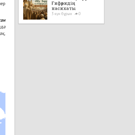
Ғифәридің
лер
насихаты
3 күн бұрын
0
тан
нда
ақ,