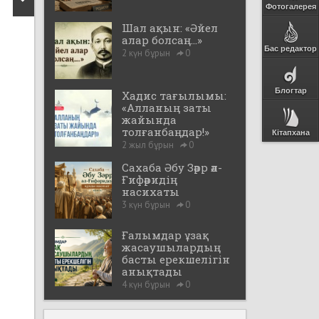
Фотогалерея
Шал ақын: «Әйел
алар болсаң...»
Бас редактор
2 күн бұрын
0
Блогтар
Хадис тағылымы:
«Алланың заты
жайында
толғанбаңдар!»
Кітапхана
2 жыл бұрын
0
Сахаба Әбу Зәрр әл-
Ғифәридің
насихаты
3 күн бұрын
0
Ғалымдар ұзақ
жасаушылардың
басты ерекшелігін
анықтады
4 күн бұрын
0