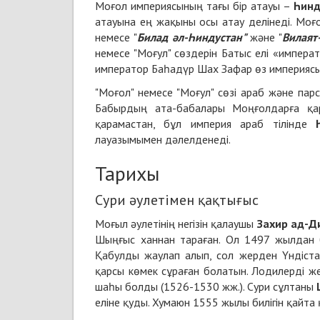
Моғол империясының тағы бір атауы –
Һи
нд
атауына ең жақыны осы атау делінеді. Моғ
немесе "
Билад әл-
Һ
индустан"
және "
Вилаят
немесе "Моғул" сөздерін Батыс елі «импера
император Баһадүр Шах Зафар өз империясы
"Моғол" немесе "Моғул" сөзі араб және пар
Бабырдың ата-бабалары Моңғолдарға қар
қарамастан, бұл империя араб тілінде
лауазымымен дәлелденеді.
Тарихы
Сури әулетімен қақтығыс
Моғыл әулетінің негізін қалаушы
Захир ад-Д
Шыңғыс ханнан тараған. Ол 1497 жылдан б
Қабулды жаулап алып, сол жерден Үндістан
қарсы көмек сұраған болатын. Лодилерді же
шаһы болды (1526-1530 жж.). Сури сұлтаны
еліне қуды. Хумаюн 1555 жылы билігін қайта 