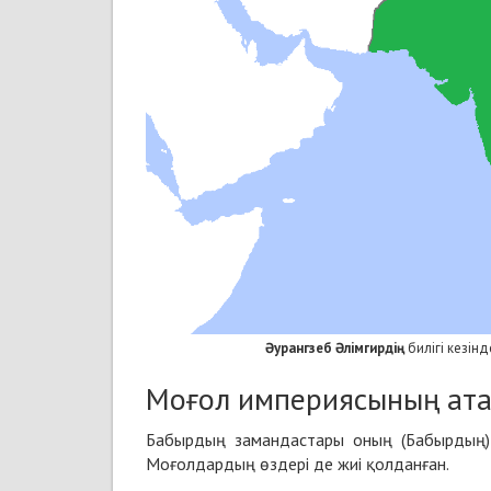
Әурангзеб Әлімгирдің
билігі кезінд
Моғол империясының ат
Бабырдың замандастары оның (Бабырдың)
Моғолдардың өздері де жиі қолданған.