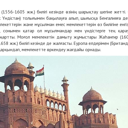
(1556-1605 жж.) билігі кезінде өзінің шарықтау шегіне жетті.
к Үндістан) толығымен бақылауға алып, шығысқа Бенгалияға де
кеттерін және мұсылман емес мемлекеттерін өз билігіне енгіз
ді, сонымен қатар ол мұсылмандар мен үндістерге тең қара
жаңартты. Моғол мемлекетін дамыту жұмыстары Жаһангир (16
658 жж.) билігі кезінде де жалғасты. Еуропа елдерімен (Британ
 қарқындап, мемлекетте өркендеу жағдайы орнады.