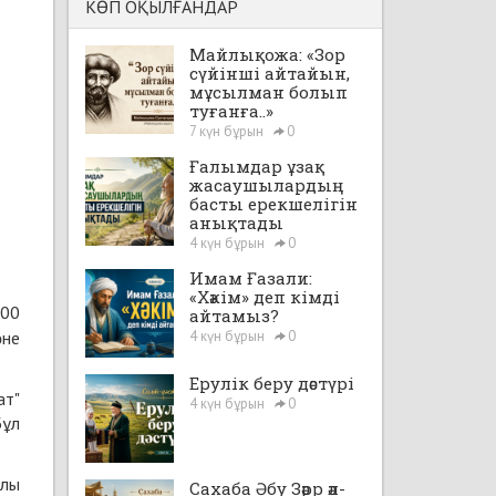
КӨП ОҚЫЛҒАНДАР
Майлықожа: «Зор
сүйінші айтайын,
мұсылман болып
туғанға..»
7 күн бұрын
0
Ғалымдар ұзақ
жасаушылардың
басты ерекшелігін
анықтады
4 күн бұрын
0
Имам Ғазали:
«Хәкім» деп кімді
300
айтамыз?
әне
4 күн бұрын
0
Ерулік беру дәстүрі
ат"
4 күн бұрын
0
Бұл
ұлы
Сахаба Әбу Зәрр әл-