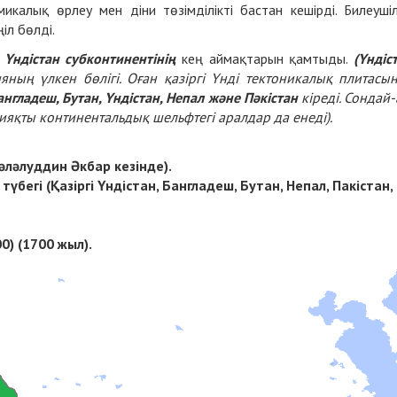
микалық өрлеу мен діни төзімділікті бастан кешірді. Билеуші
іл бөлді.
,
Үндістан субконтинентінің
кең аймақтарын қамтыды.
(
Үндіс
ның үлкен бөлігі. Оған қазіргі Үнді тектоникалық плитасы
англадеш, Бутан, Үндістан, Непал және Пәкістан
кіреді. Сондай-
ияқты континентальдық шельфтегі аралдар да енеді).
Жәләлуддин Әкбар кезінде).
түбегі (Қазіргі Үндістан, Бангладеш, Бутан, Непал, Пакістан,
0) (1700 жыл).