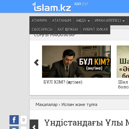
қаз
рус
АТАМҰРА
АТАТАНЫМ
АҚИДА
ИМАН ӘЛІППЕСІ
СӨЗСАРАСЫ
ХАТ ҚОРЖЫН
ҒИБРАТ ХИКАЯ
СОҢҒЫ МАҚАЛАЛАР
БҰЛ КІМ? (әңгіме)
Шал 
болса
Мақалалар
›
Ислам және тұлға
Үндістандағы Ұлы 
0