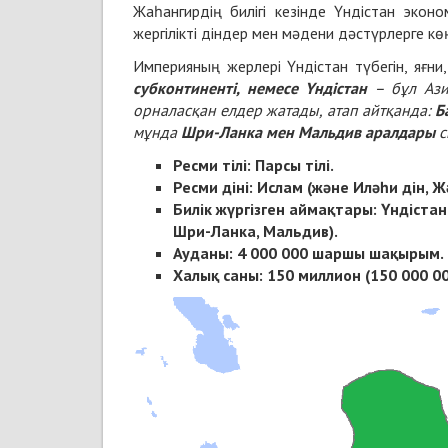
Жаһангирдің билігі кезінде Үндістан эконо
жергілікті діндер мен мәдени дәстүрлерге көң
Империяның жерлері Үндістан түбегін, яғни
субконтиненті, немесе Үндістан
– бұл Азия
орналасқан елдер жатады, атап айтқанда:
Б
мұнда
Шри-Ланка мен Мальдив аралдары
с
Ресми тілі: Парсы тілі.
Ресми діні: Ислам (және Иләһи дін, 
Билік жүргізген аймақтары: Үндістан 
Шри-Ланка, Мальдив).
Ауданы: 4 000 000 шаршы шақырым.
Халық саны: 150 миллион (150 000 00