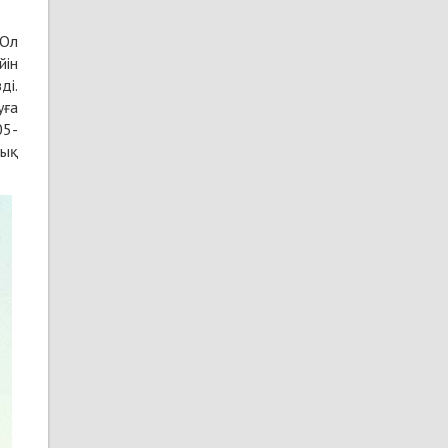
 Ол
йін
ді.
уға
05-
дық