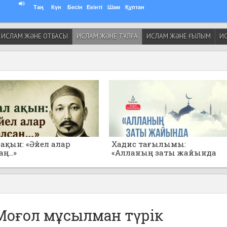
Таң
Күн
Бесін
Екінті
Шам
Құптан
ИСЛАМ ЖӘНЕ ОТБАСЫ
ИСЛАМ ЖӘНЕ ТҰЛҒА
ИСЛАМ ЖӘНЕ ҒЫЛЫМ
ИС
ақын: «Әйел алар
Хадис тағылымы:
ң...»
«Алланың заты жайында
толғанбаңдар!»
Моғол мұсылман түрік