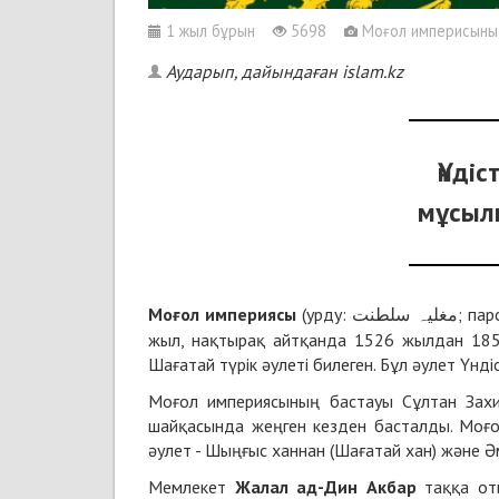
1 жыл бұрын
5698
Моғол империсыны
Аударып, дайындаған islam.kz
Үнді
мұсыл
Моғол империясы
(урду:
; пар
مغلیہ سلطنت
жыл, нақтырақ айтқанда 1526 жылдан 1858
Шағатай түрік әулеті билеген. Бұл әулет Үндіс
Моғол империясының бастауы Сұлтан Зах
шайқасында жеңген кезден басталды. Моғо
әулет - Шыңғыс ханнан (Шағатай хан) және Ә
Мемлекет
Жалал ад-Дин Акбар
таққа оты