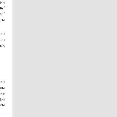
сми
ан"
ол"
ңғы
мен
ған
лық
нан
ылы
іне
ан)
рсы