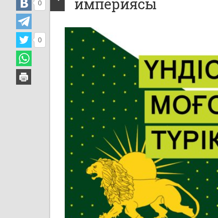
империясы
0
0