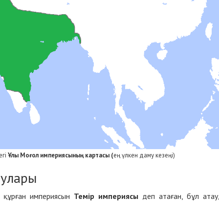
егі
Ұлы Моғол империясының картасы (
ең үлкен даму кезеңі)
аулары
 құрған империясын
Темір империясы
деп атаған, бұл ата