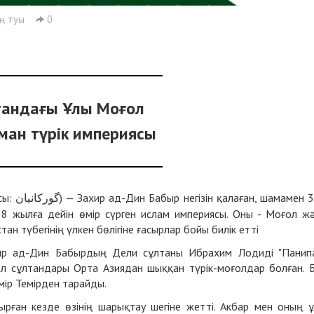
ң туы
0
стандағы Ұлы Моғол
ман түрік империясы
сы:
) — Захир ад-Дин Бабыр негізін қалаған, шамамен 
گورکانیان
 жылға дейін өмір сүрген ислам империясы. Оны - Моғол ж
тан түбегінің үлкен бөлігіне ғасырлар бойы билік етті
ир ад-Дин Бабырдың Дели сұлтаны Ибрахим Лодиді "Панип
л сұлтандары Орта Азиядан шыққан түрік-моғолдар болған. 
мір Темірден тарайды.
рған кезде өзінің шарықтау шегіне жетті. Акбар мен оның 