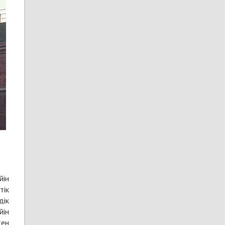
йін
тік
дік
йін
тен