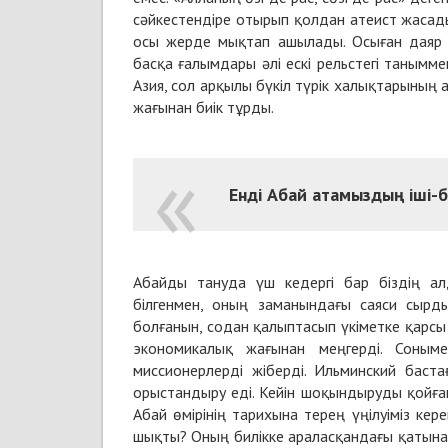
сәйкестендіре отырып қолдан атеист жасады. 
осы жерде мықтап ашылады. Осыған даяр а
басқа ғалымдары әлі ескі рельстегі таныммен
Азия, сол арқылы бүкіл түрік халықтарының
жағынан биік тұрды.
Енді Абай атамыздың іші-б
Абайды тануда үш кедергі бар біздің ал
білгенмен, оның заманындағы саяси сырд
болғанын, содан қалыптасып үкіметке қарсы 
экономикалық жағынан меңгерді. Соныме
миссионерлерді жіберді. Ильминский баст
орыстандыру еді. Кейін шоқындыруды қойға
Абай өмірінің тарихына терең үңілуіміз кер
шықты? Оның билікке араласқандағы қатына