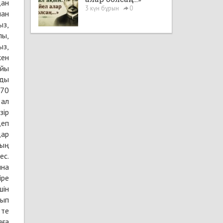
дан
3 күн бұрын
0
нан
ыз,
лы,
ыз,
кен
ойы
йды
 70
 ал
зір
деп
дар
дың
ес.
ына
іре
шін
йып
 те
яға