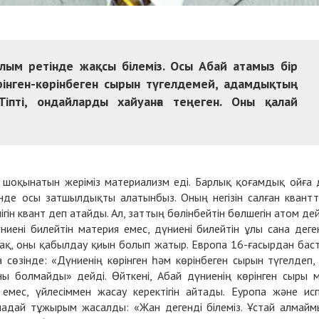
ғалым ретінде жақсы білеміз. Осы Абай атамыз бір
рінген-көрінбеген сырын түгелдемей, адамдықтың
іпті, ондайларды хайуанға теңеген. Оны қалай
ң шоқынатын жеріміз материализм еді. Барлық қоғамдық ойға 
тінде осы затшылдықты алатынбыз. Оның негізін салған квант
ігін квант деп атайды. Ал, заттың бөлінбейтін бөлшегін атом дей
иені билейтін материя емес, дүниені билейтін ұлы сана деге
рақ, оны қабылдау қиын болып жатыр. Европа 16-ғасырдан бас
 сөзінде: «Дүниенің көрінген һәм көрінбеген сырын түгелдеп,
ы болмайды» дейді. Өйткені, Абай дүниенің көрінген сыры 
емес, үйлесіммен жасау керектігін айтады. Еуропа және ис
дай тұжырым жасалды: «Жан дегенді білеміз. Ұстай алмайм