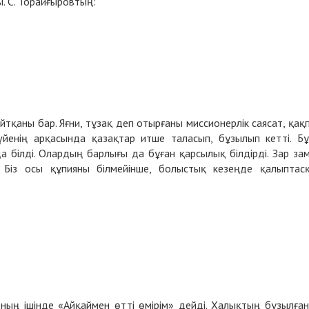
ы. С. Торайғыровтың:
йтқаны бар. Яғни, тұзақ деп отырғаны миссионерлік саясат, қақ
йенің арқасында қазақтар итше таласып, бұзылып кетті. Б
да білді. Олардың барлығы да бұған қарсылық білдірді. Зар за
 Біз осы құпияны білмейінше, болыстық кезеңде қалыптас
оның ішінде «Айқаймен өтті өмірім» дейді. Халықтың бұзылға