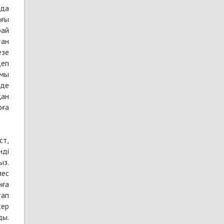
нда
ағы
рай
тан
езе
деп
ымы
рде
қан
рға
ст,
нді
ыз.
мес
нға
тап
сер
ды.