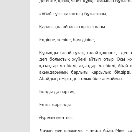
дегенде, қазақ мінез-құлқы жағынан бұзылд
«Абай тұсы қазақтың бұзылғаны,
Қаралыққа айналып қызыл қаны.
Елдігіне, жеріне, һәм дініне,
Құрылды талай тұзақ, талай қақпан», - деп а
деп болыстық жүйені айтып отыр. Осы жү
қазақтар да білді, ақындар да білді, Абай 
ақындарының барлығы қарсылық білдірді.
Абайдың өмірін де толық біле алмаймыз.
Болды да партия,
Ел іші жарылды.
Әуремін мен тыя,
Дауың мен шарынды, - дейді Абай. Міне, с