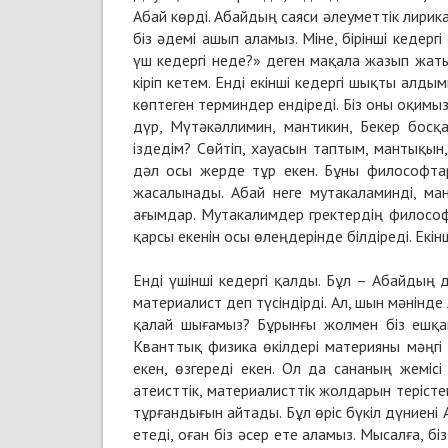
Абай көрді. Абайдың саяси әлеуметтік лирика
біз әдемі ашып аламыз. Міне, бірінші кедерг
үш кедергі неде?» деген мақала жазып жаты
кіріп кетем. Енді екінші кедергі шықты алды
көптеген терминдер ендіреді. Біз оны оқимыз
дүр, Мүтәкәллимин, мантикин, Бекер босқа
іздедім? Сөйтіп, хауасын таптым, мантықын
дәл осы жерде тұр екен. Бұны философтар
жасалынады. Абай неге мутакаламинді, ма
ағымдар. Мутакалимдер гректердің философ
қарсы екенін осы өлеңдерінде білдіреді. Екінш
Енді үшінші кедергі қалды. Бұл – Абайдың
материалист деп түсіндірді. Ал, шын мәнінде
қалай шығамыз? Бұрынғы жолмен біз ешқа
Кванттық физика өкілдері материяны мәңгі 
екен, өзгереді екен. Ол да сананың жемісі
атеисттік, материалисттік жолдарын терістеп
тұрғандығын айтады. Бұл өріс бүкіл дүниені 
етеді, оған біз әсер ете аламыз. Мысалға, б