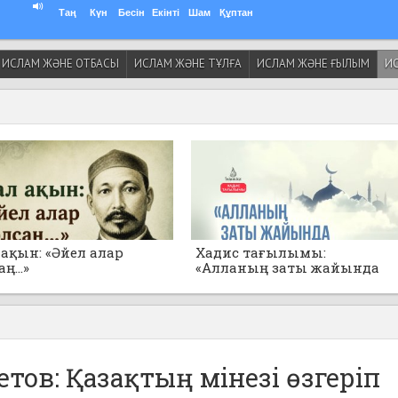
Таң
Күн
Бесін
Екінті
Шам
Құптан
ИСЛАМ ЖӘНЕ ОТБАСЫ
ИСЛАМ ЖӘНЕ ТҰЛҒА
ИСЛАМ ЖӘНЕ ҒЫЛЫМ
ИС
ақын: «Әйел алар
Хадис тағылымы:
ң...»
«Алланың заты жайында
толғанбаңдар!»
ов: Қазақтың мінезі өзгеріп