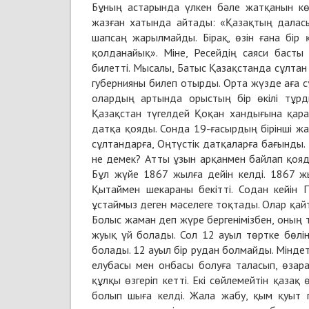
Бұның астарында үлкен бәле жатқанын көр
жазған хатында айтады: «Қазақтың даласын
шапсаң жарылмайды. Бірақ, өзін ғана бір
қолданайық». Міне, Ресейдің саяси баст
билетті. Мысалы, Батыс Қазақстанда сұлтан
губернияны билеп отырды. Орта жүзде аға с
олардың артында орыстың бір өкілі тұрд
Қазақстан түгелдей Қоқан хандығына қара
датқа қояды. Сонда 19-ғасырдың бірінші жа
сұлтандарға, Оңтүстік датқаларға бағынды. 
не демек? Атты ұзын арқанмен байлап қояды
Бұл жүйе 1867 жылға дейін келді. 1867 ж
Қытаймен шекараны бекітті. Содан кейін 
ұстаймыз деген мәселеге тоқтады. Олар қайт
Болыс жаман деп жүре бергенімізбен, оның 
жуық үй болады. Сол 12 ауыл төртке бөлін
болады. 12 ауыл бір рудан болмайды. Міндетт
елубасы мен онбасы болуға таласып, өзара
құлқы өзгеріп кетті. Екі сөйлемейтін қаза
болып шыға келді. Жала жабу, қым қуыт п