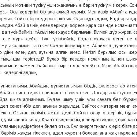
сының мотивін түсіну үшін жаңағының бәрін түсінуіміз керек. Со
і осы. Осы кедергіні біз ала алмай жүрміз. Мен қазір «Абайтануд
рмын. Сөйтіп бір кедергіні аштық. Одан құтылдық. Енді ары қа
мыздан. Абай өзінің өлеңдерінде, әсіресе қара сөзінде исламиат
 да түсінбейміз. «Ақыл мен хауас барлығын, Білмей дүр жүрек, с
 езе дүр» дейді. Түк түсінбейсің. Содан «хауас» деген не 
, мутакаламын таптым. Содан ішіне кірдім. Абайдың дүниетан
 діни өлең деп, аузына алған емес. Негізгі бұрылыс осы же
нтықынды терістеді? Бұлар бір кездері исламның ішінен шық
иясын исламмен байланыстырып дәлелдейтін. Міне, Абай сола
і кедергіні алдық.
 дүниетанымы. Абайдың дүниетанымын біздің философтар атеи
 Абай атеист те, материалист те емес екен. Дағдарысқа түстік. Е
йда шыға алмаймыз. Бұдан шығу үшін ұлы санаға бет бұрам
деп сенетінбіз деп ағынан жарылды. Сөйтсек материя мәңгі е
 екен. Осыған көзіміз жетті деді. Сөйтіп олар өздерінің бұры
, ұлы санаға келді. Квант өкілдері бізді энергетикалық өріс қап
Алланың құдіретімен билеп отыр. Бұл энергетикалық өріс бізге ә
із бәріміз жақсы тілекпен, адал жүретін болсақ, ана жақ нұрлана