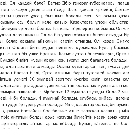
ді. Ол қандай бәле? Батыс-Сібір генерал-губернаторы патш
да сексеуіл деген ағаш өседі. Шеге қақсаң кірмейді, балта
 қатты нәрсеге ұрсаң, быт-шыт болады екен. Біз осыны қаза
ы сызығы осы болып келе жатыр. Қазақтарға үлкен облыста
 билеушілер деген болды. Тек қана төрелерден қойылды. Ол үл
ұлтан деген шықты. Ол да бір үлкен облысты билеп отырды. Бі
ы. Солар арқылы айтқанын істетіп отырды. Ол кезде Оңтүс
йтын. Ондағы билік рудың негізінде құрылады. Рудың басшы
ртысында біз үшке бөліндік. Батыс сұлтан билеушілерге, Орта 
Бұндай билікті «ұзын арқан, кең тұсау» деп бағалауға болады.
, одан ары кете алмайды. Осыны «ұзын арқан, кең тұсау» дей
ылдан бастап бізді, Орта Азияның бәрін түгелдей жаулап ал
Патша үкіметі 50 жылдай зерттеу жүргізе келіп, қазақты қа
адан алдыңғы әдіске сүйенді. Сөйтіп, болыстық жүйені алып кел
тамырын ашпағанбыз. Бір болыс 12 ауылдан тұрады. Онда 2 мы
еді. 4 би болады, 4 ауылнай болады, елубасы, онбасы деген
і түрде әртүрлі рудан болады. Міне, қазақтар болыс, би, ауылн
 қырқыса бастайды. Сол билікке итше таласқан қазақтың мін
қ өтірік айтатын болды, арыз жазуды білмейтін қазақ арыз жаз
артиягершілік айтыс-тартыс көбейді. Бұның нәтижесі не бо