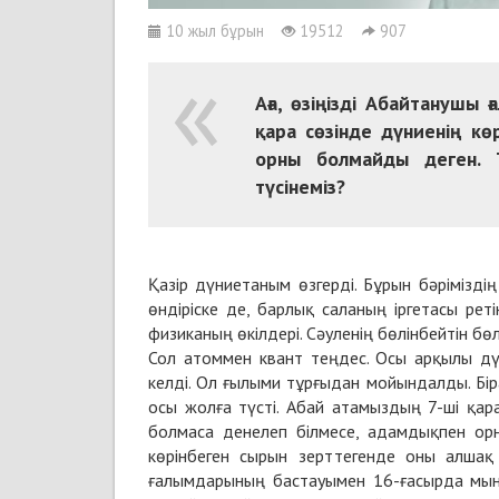
10 жыл бұрын
19512
907
Аға, өзіңізді Абайтанушы 
қара сөзінде дүниенің кө
орны болмайды деген. Т
түсінеміз?
Қазір дүниетаным өзгерді. Бұрын бәрімізді
өндіріске де, барлық саланың іргетасы ре
физиканың өкілдері. Сәуленің бөлінбейтін бөл
Сол атоммен квант теңдес. Осы арқылы дүн
келді. Ол ғылыми тұрғыдан мойындалды. Бі
осы жолға түсті. Абай атамыздың 7-ші қара
болмаса денелеп білмесе, адамдықпен орн
көрінбеген сырын зерттегенде оны алшақ 
ғалымдарының бастауымен 16-ғасырда мына