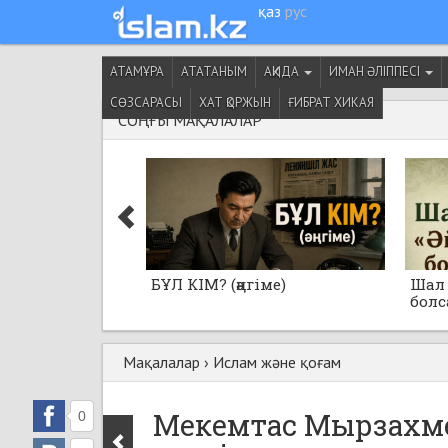
қаз
рус
АТАМҰРА
АТАТАНЫМ
АҚИДА
ИМАН ӘЛІППЕСІ
СӨЗСАРАСЫ
ХАТ ҚОРЖЫН
ҒИБРАТ ХИКАЯ
СОҢҒЫ МАҚАЛАЛАР
БҰЛ КІМ? (әңгіме)
Шал 
болса
Мақалалар
›
Ислам және қоғам
Мекемтас Мырзахмет
0