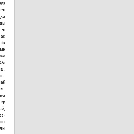
аға
мен
ққа
рды
кен
рақ
тік
сын
аға
 Ол
ді.
ды.
лай
ді.
ңға
дер
ай,
ез-
ушы
лды