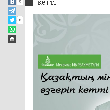
кетті
0
0