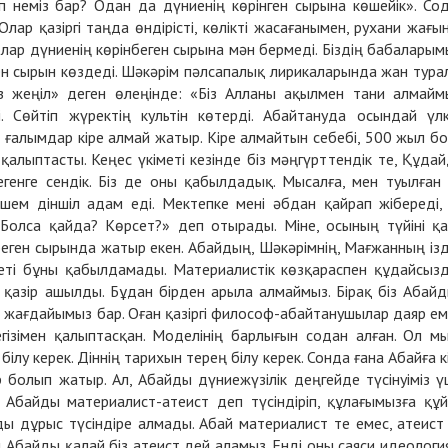
п неміз бар? Одан да дүниенің көрінген сырына көшейік». Со
лар қазіргі таңда өндірісті, көлікті жасағанымен, рухани жағы
олар дүниенің көрінбеген сырына мән бермеді. Біздің бабаларым
ген сырын көздеді. Шәкәрім пәлсапалық лирикаларында жан тура
өз жеңіл» деген өлеңінде: «Біз Алланы ақылмен тани алмайм
і. Сөйтіп жүректің культін көтерді. Абайтануда осындай үл
ің ғалымдар кіре алмай жатыр. Кіре алмайтын себебі, 500 жыл б
 қалыптасты. Кеңес үкіметі кезінде біз мәңгүрттендік те, Құда
генге сендік. Біз де оны қабылдадық. Мысалға, мен туылған
шем діншіл адам еді. Мектепке мені әбдан қайрап жібереді,
Болса қайда? Көрсет?» деп отырады. Міне, осының түйіні қа
нбеген сырында жатыр екен. Абайдың, Шәкәрімнің, Мағжанның із
меті бұны қабылдамады. Материалистік көзқараспен құдайсыз
гі қазір ашылды. Бұдан бірден арыла алмаймыз. Бірақ біз Абай
 жағдайымыз бар. Оған қазіргі философ-абайтанушылар даяр ем
гізімен қалыптасқан. Моделінің барлығын содан алған. Ол м
ілу керек. Діннің тарихын терең білу керек. Сонда ғана Абайға к
болып жатыр. Ал, Абайды дүниежүзілік деңгейде түсінуіміз ү
і Абайды материалист-атеист деп түсіндіріп, құлағымызға құ
йды дұрыс түсіндіре алмады. Абай материалист те емес, атеист
ен Абайды қалай біз атеист дей аламыз. Енді оны саяси идеологи