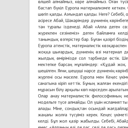
өлшей алмаймыз, көре алмаймыз. Оған түсі
бастап бүкіл Еуропа материализмге кеткен. О
шөгіп қалды. Азғындап қалды. Неге? Себебі, 
әсіресе Абай, Шәкәрімдер дүниенің көрінбе
тән туралы ізденеді. Абай «Алла деген с
жүрекпен сезінеміз» деген байламға келд
танымдық өзгерістер бар. Бұған қазіргі бізд
Еуропа атеистік, материалистік көзқараспен
жоққа шығардық, дүниенің өзі материал де
жылдық өмірімізде сол тәрбиеде өстік. Ше
мектепке барсаң мұғалімдер: «Құдай жоқ. 
шешілген. Яғни, шешуші нәрсе дүниенің көрі
жүргені осы мәселе. Еуропа мен Кеңес үкі
санатына кіріп кеттік. Бұның жалған екенді
мұрасын білу арқылы көп нәрседен арылатын
Олар анау материалистік философияның не
модельге түсе алмайды. Ол үшін исламиятты б
алады. Міне, сондықтан осындай жағдайлар 
жаңағы жолға түсуіміз керек. Кеңес үкімет
келді. Бұл жол қазір жабылды. Себебі, Аба
емес. «Алланың өзі де рас, сөзі де рас» дег