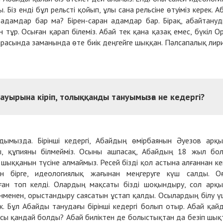
Біз енді бұл рельсті қойып, ұлы сана рельсіне өтуіміз керек. А
дамдар бар ма? Бірен-саран адамдар бар. Бірақ, абайтану
 тұр. Осыған қарап білеміз. Абай тек қана қазақ емес, бүкіл О
 арасында заманында өте биік деңгейге шыққан. Пәлсапалық лир
ауырына кіріп, толыққанды тануымызға не кедергі?
дымызда. Бірінші кедергі, Абайдың өмірбаянын Әуезов арқ
ы, құпияны білмейміз. Осыны ашпасақ, Абайдың 18 жыл бо
шыққанын түсіне алмаймыз. Ресей бізді қол астына алғаннан ке
н бірге, идеологиялық жағынан меңгеруге күш салды. О
аған топ келді. Олардың мақсаты бізді шоқындыру, сол арқ
нменен, орыстандыру саясатын ұстап қалды. Осылардың білу ү
ек. Бұл Абайды танудағы бірінші кедергі болып отыр. Абай қай
сы қандай болды? Абай биліктен де болыстықтан да безіп шық