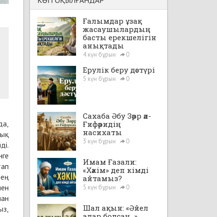
КӨП ОҚЫЛҒАНДАР
Ғалымдар ұзақ
жасаушылардың
басты ерекшелігін
анықтады
4 күн бұрын
0
Ерулік беру дәстүрі
5 күн бұрын
0
Сахаба Әбу Зәрр әл-
да,
Ғифәридің
насихаты
тық
3 күн бұрын
0
ді.
нге
Имам Ғазали:
тап
«Хәкім» деп кімді
 ең
айтамыз?
мен
5 күн бұрын
0
пан
Шал ақын: «Әйел
ыз,
алар болсаң...»