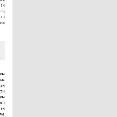
бай
дың
рта
ика
ылы
лыс
йін
ған
ылы
шін
дан
ты.