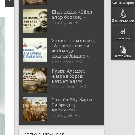
Фотогалерея
Шал ақын: «Әйел
алар болсаң...»
Бас редактор
3 күн бұрын
0
Блогтар
Хадис тағылымы:
«Алланың заты
жайында
толғанбаңдар!»
Кітапхана
2 жыл бұрын
0
Руми: Аузына
жылан кіріп
кеткен адам
21 сағат бұрын
0
Сахаба Әбу Зәрр әл-
Ғифәридің
насихаты
3 күн бұрын
0