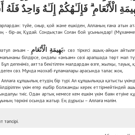
ِيمَةِ الْأَنْعَامِ ۗ فَإِلَـٰهُكُمْ إِلَـٰهٌ وَاحِدٌ فَلَهُ 
уарлардан: түйе, сиыр, қой және ешкіден, Алланың ғана атын ат
ың - бір-ақ Құдай. Сондықтан Соған бой ұсыныңдар! (Мұхамме
بَهِيمَةِ الْأَنْعَامِ
мәтул әнъам -
» сөз тіркесі ашық-айқын айтылғ
мағынаны білдірсе, ондағы «әнъам» сөзі арапшада төрт мал тү
 Бұл дегеніміз, аятта бекітілген малдардан өзге, жылқы, тауық, қ
 деген сөз. Мұнда мәзхаб ғұламалары арасында талас жоқ.
, Аллаға құлшылық етудің бір түрі. Ал құлшылыққа қатысты үкім
 білдірілген үкім егер ешбір болжамды керек еттірмейтіндей аш
ындалуы тиіс. Одан артық немесе кем ешкім үкім баян етуіне қ
ның төркіні осында жатыр. Ең дұрысы – Аллаға мәлім.
т тәпсірі.