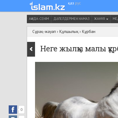
қаз
рус
АҚИДА-СЕНІМ
ДӘЛЕЛДЕРІМЕН НАМАЗ
ЖАНҰЯ
МЕ
Сұрақ-жауап
›
Құлшылық
›
Құрбан
Неге жылқы малы құ
0