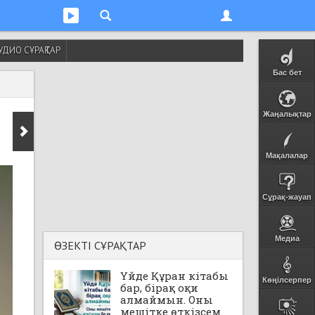
УДИО СҰРАҚТАР
Бас бет
Жаңалықтар
Мақалалар
Сұрақ-жауап
Медиа
ӨЗЕКТІ СҰРАҚТАР
Үйде Құран кітабы
Көңілсерпер
бар, бірақ оқи
алмаймын. Оны
мешітке өткізсем