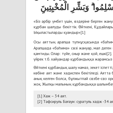
أَسْلِمُوا ۗ وَبَشِّرِ الْمُخْبِتِينَِ
«Біз әрбір үмбет үшін, өздеріне берген жан
құрбан шалуды бекіттік. Өйткені, Құдайлар
Ықыластыларды қуандыр»[1]
Осы аяттың арапша түпнұсқасында «бәһи
Арапшада «бәһимә» сөзі жануар, мал деген 
қамтиды. Олар: түйе, сиыр және қой, ешкі[2].
үйрек т.б. хайуандар құрбандыққа жарамсыз
Өйткені құрбандық шалу намаз, зекет іспетті
көбіне аят және хадиспен бекітіледі. Аятта
анық келген болса, бұлжытпай сөзбе-сөз ор
жоқ. Жылқы малының құрбандыққа шалынбауы
[1] Хаж – 34 аят.
[2] Тәфсируль Бәғауи: суратуль хадж -34 ая