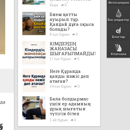
бе екен?
Фотогалерея
Кеше
0
Бием қатты
ауырып тұр.
Бас редактор
Қандай дұға оқыса
болады?
8 күн бұрын
0
Блогтар
КІМДЕРДІҢ
ЖАНАЗАСЫ
ШЫҒАРЫЛМАЙДЫ?
Кітапхана
17 күн бұрын
0
Неге Құранда
қанды нәжіс деп
атаған?
24 күн бұрын
0
Бала болдырмас
нда
үшін ер адамның
ұрық шығатын
түтігін бітеп
тастауға, яғни,
1 ай бұрын
0
وَل
"вазэктомия"
жасатуға бола ма?