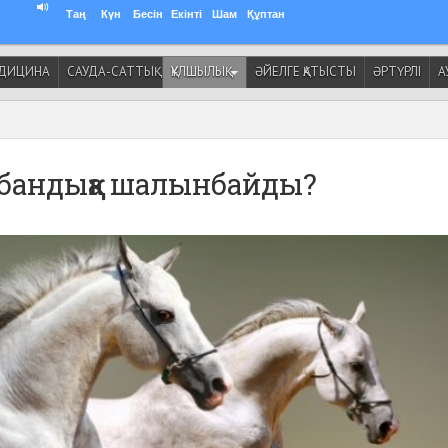
Таң
Күн
Бесін
Екінті
Шам
Құптан
ДИЦИНА
САУДА-САТТЫҚ
ҚҰЛШЫЛЫҚ
ӘЙЕЛГЕ ҚАТЫСТЫ
ӘРТҮРЛІ
А
рбандыққа шалынбайды?