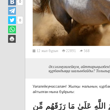
0
0
12 жыл бұрын
22891
368
Әссәләмуғалейкум, айттарыңызбен!
құрбандыққа шалынбайды? Толығырақ
Уағалейкумассалам! Жылқы малының құрба
айтылған мына бұйрығы:
مَ اللَّهِ عَلَىٰ مَا رَزَقَهُم مِّن