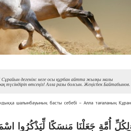
 Сұрайын дегенім: неге осы құрбан айтта жылқы малы
 түсіндіріп өтсеңіз! Алла разы болсын. Жеңісбек Байтабынов.
ндыққа шалынбауының басты себебі – Алла тағаланың Құра
ِكُلِّ أُمَّةٍ جَعَلْنَا مَنسَكًا لِّيَذْكُرُوا اسْ