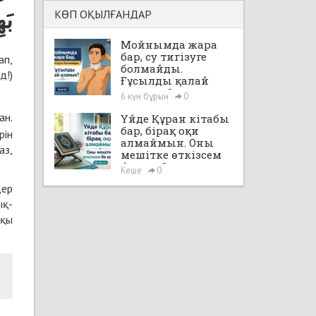
КӨП ОҚЫЛҒАНДАР
بَه
Мойнымда жара
бар, су тигізуге
ап,
болмайды.
д!)
Ғұсылды қалай
аламын?
6 күн бұрын
0
ан.
Үйде Құран кітабы
бар, бірақ оқи
рін
алмаймын. Оны
аз,
мешітке өткізсем
бе екен?
Кеше
0
дер
ық-
ұқы