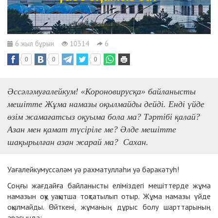
6 жыл бұрын
10314
6
0
0
0
Әссәләмуғалейкум! «Короновирусқа» байланысты
мешітте Жұма намазы оқылмайды дейді. Енді үйде
өзім жамағатсыз оқуыма бола ма? Тәртібі қалай?
Азан мен қамат түсіріле ме? Әлде мешітте
шақырылған азан жарай ма? Сахан.
Уағалейкумуссәләм уә рахматуллаһи уә бәракәтуһ!
Соңғы жағдайға байланысты еліміздегі мешіттерде жұма
намазын оқу уақытша тоқтатылып отыр. Жұма намазы үйде
оқылмайды. Өйткені, жұманың дұрыс болу шарттарының
арасында: