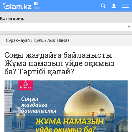
қаз
рус
Категория:
Сұрақ-жауап
›
Құлшылық
›
Намаз
Соңғы жағдайға байланысты
Жұма намазын үйде оқимыз
ба? Тәртібі қалай?