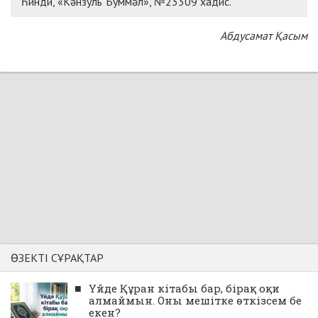
Һинди, «Кәнзуль Ъуммәл», №23309 хадис.
Абдусамат Қасым
ӨЗЕКТІ СҰРАҚТАР
■
Үйде Құран кітабы бар, бірақ оқи
алмаймын. Оны мешітке өткізсем бе
екен?