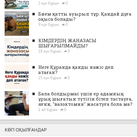
2 күн бұрын
0
■
Бием қатты ауырып тұр. Қандай дұға
оқыса болады?
9 күн бұрын
0
■
КІМДЕРДІҢ ЖАНАЗАСЫ
ШЫҒАРЫЛМАЙДЫ?
18 күн бұрын
0
■
Неге Құранда қанды нәжіс деп
атаған?
25 күн бұрын
0
■
Бала болдырмас үшін ер адамның
ұрық шығатын түтігін бітеп тастауға,
яғни, "вазэктомия" жасатуға бола ма?
1 ай бұрын
0
КӨП ОҚЫЛҒАНДАР