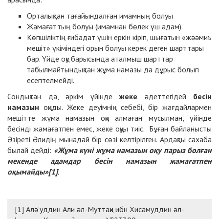
Орталықтан тағайындалған имамның болуы
Жамағаттың болуы (имамнан бөлек үш адам).
Көпшіліктің ғибадат үшін еркін кіріп, шығатын «жәәмиъ
мешіт» үкіміндегі орын болуы керек деген шарттары
бар. Үйде оқу барысында аталмыш шарттар
табылмайтындықтан жұма намазы да дұрыс болып
есептелмейді.
Сондықтан да, әркім үйінде
жеке
әдеттегідей
бесін
намазын
оқиды. Жеке деуімнің себебі, бір жағдайлармен
мешітте жұма намазын оқи алмаған мұсылман, үйінде
бесінді жамағатпен емес, жеке оқуы тиіс. Бұған байланысты
Әзіреті Әлидің мынадай бір сөзі келтірілген. Ардақты сахаба
былай дейді:
«Жұма күні жұма намазын оқу парыз болған
мекенде адамдар бесін намазын жамағатпен
оқымайды»[1]
.
[1] Алә’уддин Али әл-Муттақи ибн Хисамуддин әл-