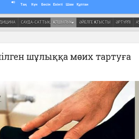
Таң
Күн
Бесін
Екінті
Шам
Құптан
ДИЦИНА
САУДА-САТТЫҚ
ҚҰЛШЫЛЫҚ
ӘЙЕЛГЕ ҚАТЫСТЫ
ӘРТҮРЛІ
А
иілген шұлыққа мәсих тартуға