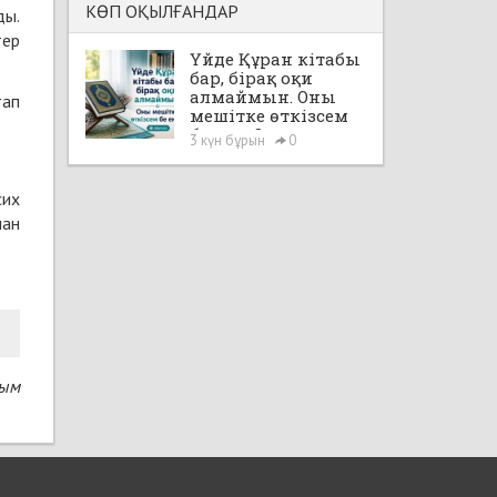
КӨП ОҚЫЛҒАНДАР
ды.
тер
Үйде Құран кітабы
бар, бірақ оқи
алмаймын. Оны
тап
мешітке өткізсем
бе екен?
3 күн бұрын
0
сих
нан
сым