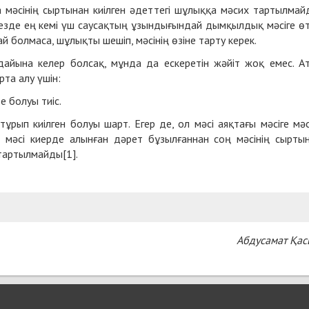
а мәсінің сыртынан киілген әдеттегі шұлыққа мәсих тартылмай
кезде ең кемі үш саусақтың ұзындығындай дымқылдық мәсіге ө
й болмаса, шұлықты шешіп, мәсінің өзіне тарту керек.
ағдайына келер болсақ, мұнда да ескеретін жәйіт жоқ емес. А
рта алу үшін:
е болуы тиіс.
тұрып киілген болуы шарт. Егер де, ол мәсі аяқтағы мәсіге мә
е мәсі киерде алынған дәрет бұзылғаннан соң мәсінің сырты
әсих тартылмайды[1].
Абдусамат Қа