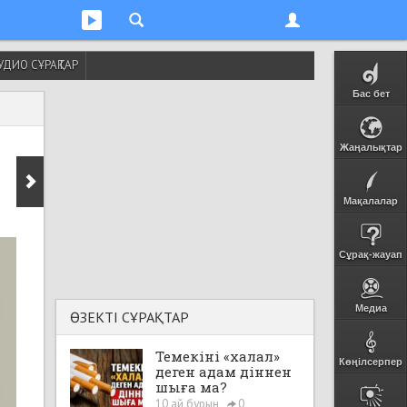
УДИО СҰРАҚТАР
Бас бет
Жаңалықтар
Мақалалар
Сұрақ-жауап
Медиа
ӨЗЕКТІ СҰРАҚТАР
Темекіні «халал»
Көңілсерпер
деген адам діннен
шыға ма?
10 ай бұрын
0