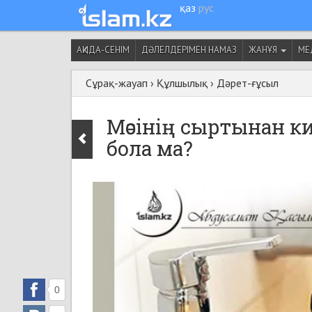
қаз
рус
АҚИДА-СЕНІМ
ДӘЛЕЛДЕРІМЕН НАМАЗ
ЖАНҰЯ
МЕ
Сұрақ-жауап
›
Құлшылық
›
Дәрет-ғұсыл
Мәсінің сыртынан к
бола ма?
0