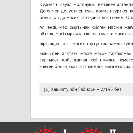
Құрметті сауал жолдаушы, негізінен алғанд
Дегенмен де, үстінен сулы қолмен сүрткен 
болса, ол да мәсих тартқанға есептеледі. Ола
Ал, енді, мәсі сыртынан киілген мәсінің ж
айтсақ, мәсі сыртынан киілген мәсіге мәсих та
Біріншіден, ол – мәсих тартуға жарамды күйд
Екіншіден, аяқтағы мәсіге мәсих тартылмай 
тартылып қойылғаннан кейін киілсе, немес
киілген болса, мәсі сыртындағы мәсіге м
[1] Хашияту ибн Ғабидин – 2/195 бет.