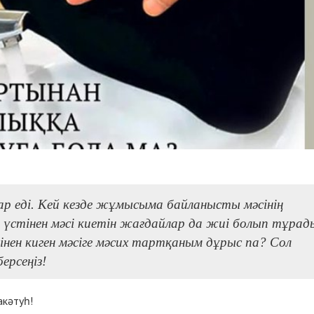
ар едi. Кей кезде жұмысыма байланысты мәсінің
ң үстінен мәсі киетін жағдайлар да жиі болып тұрад
інен киген мәсіге мәсих тартқаным дұрыс па? Сол
ерсеңіз!
акәтуһ!