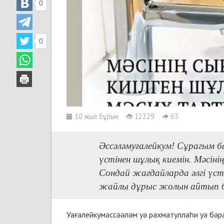
0
0
10 жыл бұрын
12229
63
Әссәләмуғалейкум! Сұрагым б
үстінен шұлық киемін. Мәсіні
Сондай жағдайларда әлгі үст
жайлы дұрыс жолын айтып б
Уағалейкумәссәәләм уә рахматуллаһи уә бәр