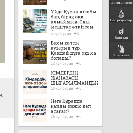
Фотогалерея
Үйде Құран кітабы
бар, бірақ оқи
Бас редактор
алмаймын. Оны
мешітке өткізсем
бе екен?
3 күн бұрын
0
Блогтар
Бием қатты
ауырып тұр.
Қандай дұға оқыса
Кітапхана
болады?
10 күн бұрын
0
КІМДЕРДІҢ
ЖАНАЗАСЫ
ШЫҒАРЫЛМАЙДЫ?
19 күн бұрын
0
ы.
Неге Құранда
қанды нәжіс деп
атаған?
26 күн бұрын
0