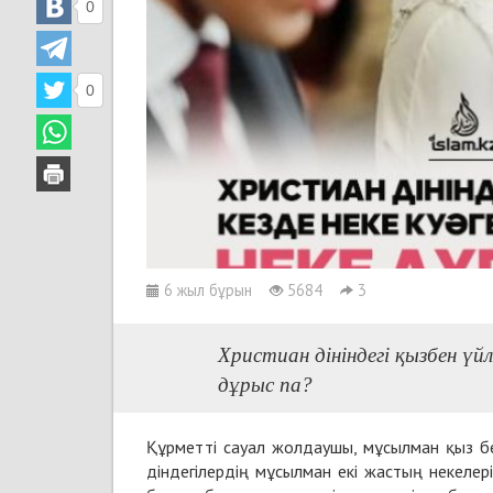
0
0
6 жыл бұрын
5684
3
Христиан дініндегі қызбен үйл
дұрыс па?
Құрметті сауал жолдаушы, мұсылман қыз бен
діндегілердің мұсылман екі жастың некелері