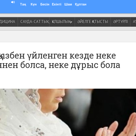
Таң
Күн
Бесін
Екінті
Шам
Құптан
ДИЦИНА
САУДА-САТТЫҚ
ҚҰЛШЫЛЫҚ
ӘЙЕЛГЕ ҚАТЫСТЫ
ӘРТҮРЛІ
А
қызбен үйленген кезде неке
ннен болса, неке дұрыс бола