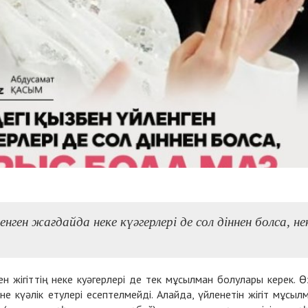
енген жағдайда неке күәгерлері де сол діннен болса, не
 жігіттің неке куәгерлері де тек мұсылман болулары керек. Ө
не күәлік етулері есептелмейді. Алайда, үйленетін жігіт мұсыл