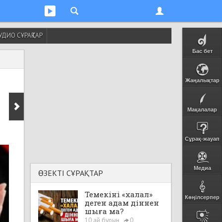
УДИО СҰРАҚТАР
Бас бет
Жаңалықтар
Мақалалар
Сұрақ-жауап
Медиа
ӨЗЕКТІ СҰРАҚТАР
Темекіні «халал»
Көңілсерпер
деген адам діннен
шыға ма?
10 ай бұрын
0