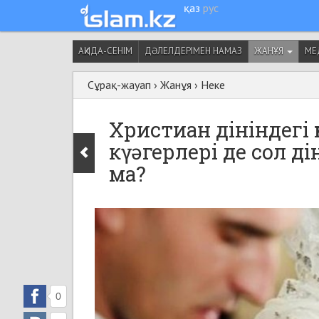
қаз
рус
АҚИДА-СЕНІМ
ДӘЛЕЛДЕРІМЕН НАМАЗ
ЖАНҰЯ
МЕ
Сұрақ-жауап
›
Жанұя
›
Неке
Христиан дініндегі 
күәгерлері де сол ді
ма?
0