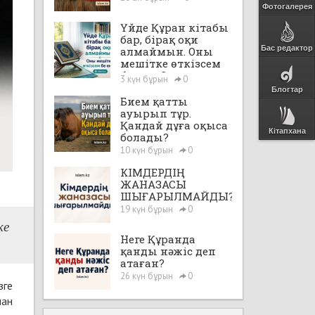
Фотогалерея
Үйде Құран кітабы
бар, бірақ оқи
Бас редактор
алмаймын. Оны
мешітке өткізсем
бе екен?
3 күн бұрын
0
Блогтар
Бием қатты
ауырып тұр.
Қандай дұға оқыса
Кітапхана
болады?
10 күн бұрын
0
КІМДЕРДІҢ
ЖАНАЗАСЫ
ШЫҒАРЫЛМАЙДЫ?
19 күн бұрын
0
ке
Неге Құранда
қанды нәжіс деп
атаған?
26 күн бұрын
0
зге
ман