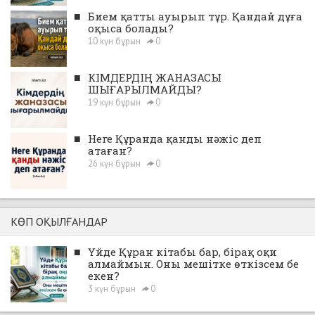
■
Бием қатты ауырып тұр. Қандай дұға
оқыса болады?
10 күн бұрын
0
■
КІМДЕРДІҢ ЖАНАЗАСЫ
ШЫҒАРЫЛМАЙДЫ?
19 күн бұрын
0
■
Неге Құранда қанды нәжіс деп
атаған?
26 күн бұрын
0
КӨП ОҚЫЛҒАНДАР
■
Үйде Құран кітабы бар, бірақ оқи
алмаймын. Оны мешітке өткізсем бе
екен?
3 күн бұрын
0