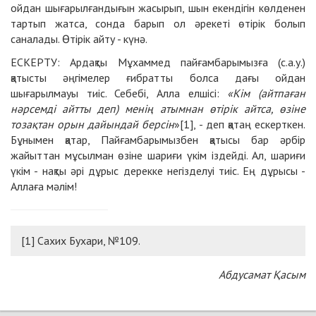
ойдан шығарылғандығын жасырып, шын екендігін көлденен
тартып жатса, сонда барып ол әрекеті өтірік болып
саналады. Өтірік айту - күнә.
ЕСКЕРТУ: Ардақты Мұхаммед пайғамбарымызға (с.а.у.)
қатысты әңгімелер ғибратты болса дағы ойдан
шығарылмауы тиіс. Себебі, Алла елшісі:
«Кім (айтпаған
нәрсемді айтты деп) менің атымнан өтірік айтса, өзіне
тозақтан орын дайындай берсін
»[1], - деп қатаң ескерткен.
Бұнымен қатар, Пайғамбарымызбен қатысы бар әрбір
жайыттан мұсылман өзіне шариғи үкім іздейді. Ал, шариғи
үкім - нақты әрі дұрыс дерекке негізделуі тиіс. Ең дұрысы -
Аллаға мәлім!
[1] Сахих Бухари, №109.
Абдусамат Қасым