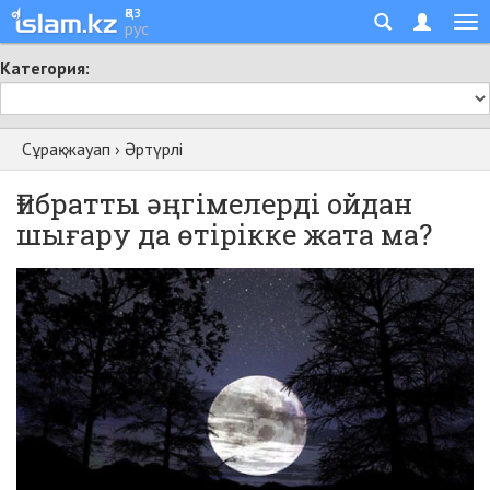
қаз
рус
Категория:
Сұрақ-жауап
›
Әртүрлі
Ғибратты әңгімелерді ойдан
шығару да өтірікке жата ма?