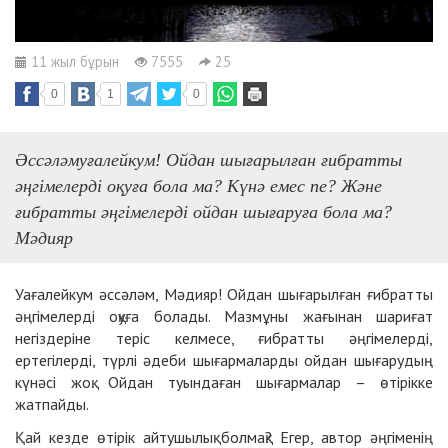
11 жыл бұрын
7555
25
0
1
0
Әссәләмуғалейкум! Ойдан шығарылған ғибратты
әңгімелерді оқуға бола ма? Күнә емес пе? Және
ғибратты әңгімелерді ойдан шығаруға бола ма?
Мәдияр
Уағалейкум әссәләм, Мәдияр! Ойдан шығарылған ғибратты
әңгімелерді оқуға болады. Мазмұны жағынан шариғат
негіздеріне теріс келмесе, ғибратты әңгімелерді,
ертегілерді, түрлі әдеби шығармаларды ойдан шығарудың
күнәсі жоқ. Ойдан туындаған шығармалар – өтірікке
жатпайды.
Қай кезде өтірік айтушылық болмақ? Егер, автор әңгіменің