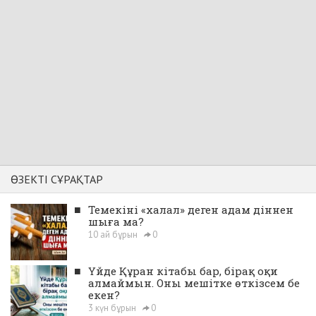
ӨЗЕКТІ СҰРАҚТАР
■
Темекіні «халал» деген адам діннен
шыға ма?
10 ай бұрын
0
■
Үйде Құран кітабы бар, бірақ оқи
алмаймын. Оны мешітке өткізсем бе
екен?
3 күн бұрын
0