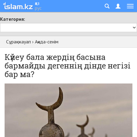
қаз
рус
Категория:
Сұрақ-жауап
›
Ақида-сенім
Күйеу бала жердің басына
бармайды дегеннің дінде негізі
бар ма?