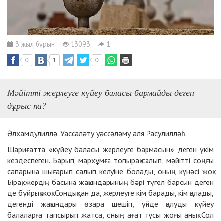
3 жыл бұрын
13093
1
0
1
0
Мәйітті жерлеуге күйеу баласы бармайды деген
дұрыс па?
Әлхамдулиллә. Уассаләту уәссәләму аля Расулилләһ.
Шариғатта «күйеу баласы жерлеуге бармасын» деген үкім
кездеспеген. Барып, мархұмға топырақ салып, мәйітті соңғы
сапарына шығарып салып келуіне болады, оның күнәсі жоқ.
Бірақ, жердің басына жақындарының бәрі түгел барсын деген
де бұйрық жоқ. Сондықтан да, жерлеуге кім барады, кім қалады,
дегенді жақындары өзара шешіп, үйде қалуды күйеу
балаларға тапсырып жатса, оның ағат тұсы жоғы анық. Сол