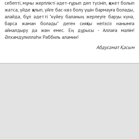
себепті, мұны жергілікті әдет-ғұрып деп түсініп, қажет болып
жатса, үйде қалып, үйге бас-көз болу үшін бармауға болады,
алайда, бұл әдетті "күйеу баланың жерлеуге баруы күнә,
барса жаман болады" деген сияқты негізсіз нанымға
айналдыру да жөн емес. Ең дұрысы - Аллаға мәлім!
Әлхамдулилләһи Раббиль аләмин!
Абдусамат Қасым