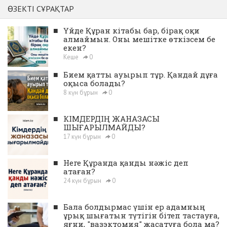
ӨЗЕКТІ СҰРАҚТАР
■
Үйде Құран кітабы бар, бірақ оқи
алмаймын. Оны мешітке өткізсем бе
екен?
Кеше
0
■
Бием қатты ауырып тұр. Қандай дұға
оқыса болады?
8 күн бұрын
0
■
КІМДЕРДІҢ ЖАНАЗАСЫ
ШЫҒАРЫЛМАЙДЫ?
17 күн бұрын
0
■
Неге Құранда қанды нәжіс деп
атаған?
24 күн бұрын
0
■
Бала болдырмас үшін ер адамның
ұрық шығатын түтігін бітеп тастауға,
яғни, "вазэктомия" жасатуға бола ма?