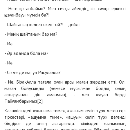
- Неге қызғанбайын? Мен сияқты әйелдің, сіз сияқты еркекті
қызғанбауы мүмкін ба?!
- Шайтаның келген екен ғой?! – дейді
- Менің шайтаным бар ма?
- Иә.
- Әр адамда бола ма?
- Иә.
- Сізде де ма, уа Расулалла?
- Иә. Бірақ Алла тағала оған қарсы маған жәрдем етті. Ол,
маған бойұсынды (немесе мұсылман болды, оның
азғыруынан дін аманмын), - деп жауап берді
Пайғамбарымыз[2].
Қазақ тіліндегі «жыныма тиме», «жыным келіп тұр» деген сөз
тіркестері, «ашуыма тиме», «ашуым келіп тұр» дегенді
білдірсе де оның астарында: «ішімдегі жынымның
азғыруына себепші болма» дегендік жатыр. Өйткені, ашу да