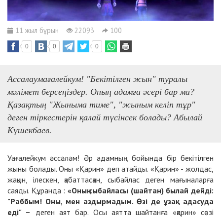
11 жыл бұрын
22093
100
0
0
0
Ассалаумағалейкум! "Бекітілген жын" туралы
мәлімет берсеңіздер. Оның адамға әсері бар ма?
Қазақтың "Жыныма тиме", "жыным келіп тұр"
деген тіркестерін қалай түсінсек болады? Абылай
Күшекбаев.
Уағалейкум әссәләм! Әр адамның бойында бір бекітілген
жыны болады. Оны «Қарин» деп атайды. «Қарин» - жолдас,
жақын, ілескен, қабаттасқан, сыбайлас деген мағыналарға
саяды. Құранда :
«
Оның сыбайласы (шайтан) былай дейді:
"Раббым! Оны, мен аздырмадым. Өзі де ұзақ адасуда
еді" –
деген аят бар. Осы аятта шайтанға «қарин» сөзі