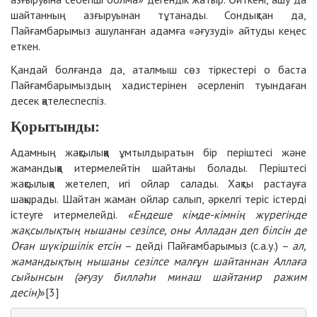
шайтанның азғыруынан тұтанады. Сондықтан да,
Пайғамбарымыз ашуланған адамға «әғузуді» айтуды кеңес
еткен.
Қандай болғанда да, аталмыш сөз тіркестері о баста
Пайғамбарымыздың хадистерінен әсерленіп туындаған
десек қателеспеспіз.
Қорытынды:
Адамның жақсылыққа ұмтылдыратын бір періштесі және
жамандыққа итермелейтін шайтаны болады. Періштесі
жақсылыққа жетелеп, игі ойлар салады. Хақты растауға
шақырады. Шайтан жаман ойлар салып, әркелгі теріс істерді
істеуге итермелейді.
«Ендеше кімде-кімнің жүрегінде
жақсылықтың нышаны сезілсе, оны Алладан деп білсін де
Оған шүкіршілік етсін
– дейді Пайғамбарымыз (с.а.у.) –
ал,
жамандықтың нышаны сезілсе малғұн шайтаннан Аллаға
сыйынсын (әғузу билләһи минаш шайтанир ражим
десін)
»[3]