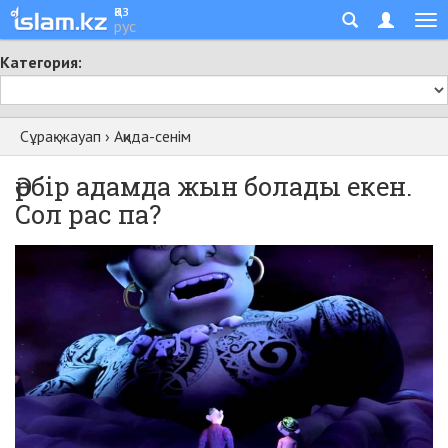
қаз
рус
Категория:
Сұрақ-жауап
›
Ақида-сенім
Әрбір адамда жын болады екен.
Сол рас па?