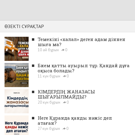
ӨЗЕКТІ СҰРАҚТАР
■
Темекіні «халал» деген адам діннен
шыға ма?
10 ай бұрын
0
■
Бием қатты ауырып тұр. Қандай дұға
оқыса болады?
11 күн бұрын
0
■
КІМДЕРДІҢ ЖАНАЗАСЫ
ШЫҒАРЫЛМАЙДЫ?
20 күн бұрын
0
■
Неге Құранда қанды нәжіс деп
атаған?
27 күн бұрын
0