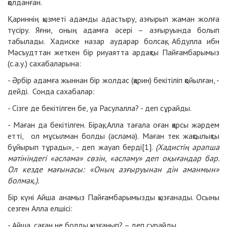
қолданған.
Қариннің қызметі адамды адастыру, азғырып жаман жолға
түсіру. Яғни, оның адамға әсері – азғыруында болып
табылады. Хадиске назар аударар болсақ, Абдулла ибн
Мәсъудттан жеткен бір риуаятта ардақты Пайғамбарымыз
(с.а.у.) сахабаларына:
- Әрбір адамға жыннан бір жолдас (қарин) бекітіліп қойылған, -
дейді. Сонда сахабалар:
- Сізге де бекітілген бе, уа Расулалла? - деп сұрайды.
- Маған да бекітілген. Бірақ, Алла тағала оған қарсы жәрдем
етті, ол мұсылман болды (әсләмә). Маған тек жақсылықты
бұйырып тұрады», - деп жауап берді[1].
(Хадистің арапша
мәтініндегі «әсләмә» сөзін, «әсләму» деп оқығандар бар.
Ол кезде мағынасы: «Оның азғыруынан дін аманмын»
болмақ.).
Бір күні Айша анамыз Пайғамбарымызды қызғанады. Осыны
сезген Алла елшісі:
- Айша, саған не болды қызғанып? – деп сұрайды.