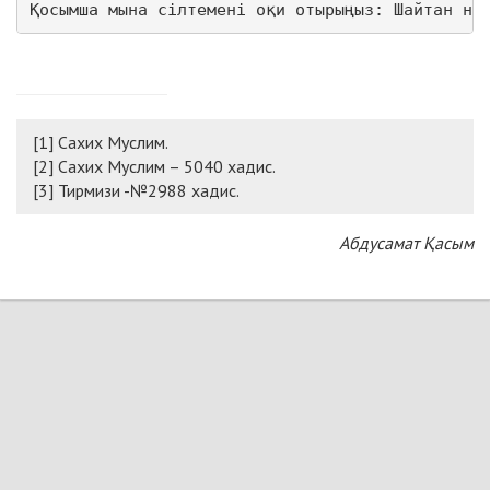
Қосымша мына сілтемені оқи отырыңыз: Шайтан не
[1] Сахих Муслим.
[2] Сахих Муслим – 5040 хадис.
[3] Тирмизи -№2988 хадис.
Абдусамат Қасым